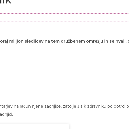
raj milijon sledilcev na tem družbenem omrežju in se hvali, 
tarjev na račun njene zadnjice, zato je šla k zdravniku po potrdilo
dnjici.