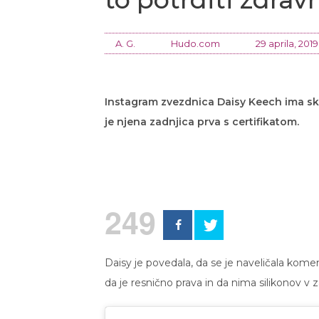
A. G.
Hudo.com
29 aprila, 2019
Instagram zvezdnica Daisy Keech ima sko
je njena zadnjica prva s certifikatom.
249
Daisy je povedala, da se je naveličala komen
da je resnično prava in da nima silikonov v za