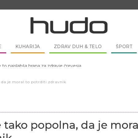
E
KUHARIJA
ZDRAV DUH & TELO
ŠPORT
 pred spanjem dobro pojesti žlico medu?
 da je moral to potrditi zdravnik
 tako popolna, da je mora
nik