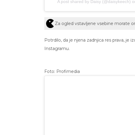
A post shared by Daisy (@daisykeech)
o
Za ogled vstavljene vsebine morate 
Potrdilo, da je njena zadnjica res prava, je 
Instagramu.
Foto: Profimedia