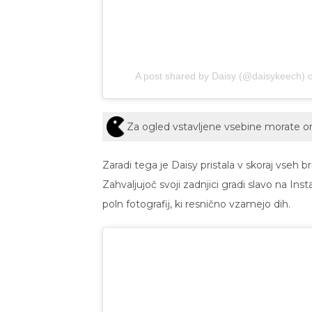
A post shared by Daisy (@daisykeech)
Za ogled vstavljene vsebine morate 
Zaradi tega je Daisy pristala v skoraj vseh
Zahvaljujoč svoji zadnjici gradi slavo na Ins
poln fotografij, ki resnično vzamejo dih.