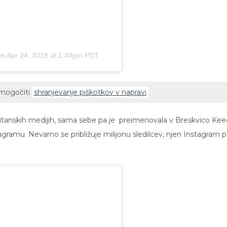
on
Apr 24, 2019 at 1:48pm PDT
omogočiti
shranjevanje piškotkov v napravi
 britanskih medijih, sama sebe pa je preimenovala v Breskvico Kee
tagramu. Nevarno se približuje milijonu sledilcev, njen Instagram p