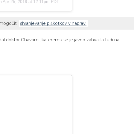
n
Apr 25, 2019 at 12:11pm PDT
omogočiti
shranjevanje piškotkov v napravi
izdal doktor Ghavami, kateremu se je javno zahvalila tudi na