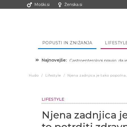
Moški.si
Ženska.si
POPUSTI IN ZNIŽANJA
LIFESTYL
Najnovejše:
Hibernacijska dieta: Zakaj je
Hudo
/
Lifestyle
/
Njena zadnjica je tako popolna,
LIFESTYLE
Njena zadnjica je
to potrditi zdrav