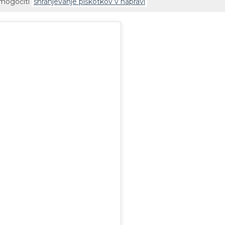
omogočiti
shranjevanje piškotkov v napravi