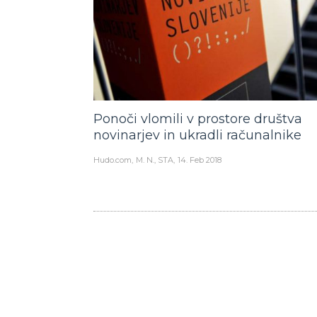
Ponoči vlomili v prostore društva
novinarjev in ukradli računalnike
Hudo.com
M. N., STA
14. Feb 2018