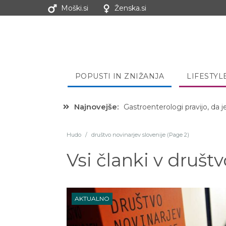
Moški.si
Ženska.si
POPUSTI IN ZNIŽANJA
LIFESTYL
Najnovejše:
Gastroenterologi pravijo, da j
Hudo
/
društvo novinarjev slovenije (Page 2)
Vsi članki v
društv
AKTUALNO