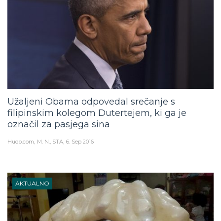
Užaljeni Obama odpovedal srečanje s
filipinskim kolegom Dutertejem, ki ga je
označil za pasjega sina
Hudo.com
M. N., STA
6. Sep 2016
AKTUALNO