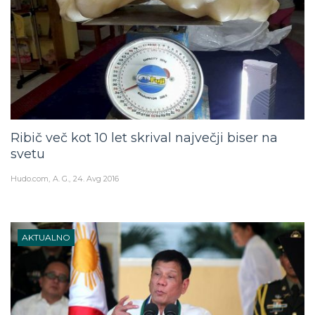
Ribič več kot 10 let skrival največji biser na
svetu
Hudo.com
A. G.
24. Avg 2016
AKTUALNO