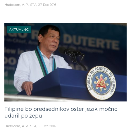
Hudo.com
A. P., STA
27. Dec 2016
AKTUALNO
Filipine bo predsednikov oster jezik močno
udaril po žepu
Hudo.com
A. P., STA
15. Dec 2016