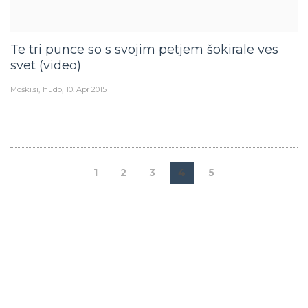
Te tri punce so s svojim petjem šokirale ves
svet (video)
Moški.si
hudo
10. Apr 2015
1
2
3
4
5