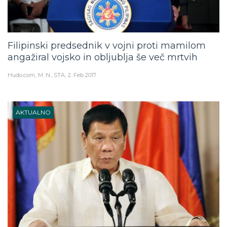
Filipinski predsednik v vojni proti mamilom
angažiral vojsko in obljublja še več mrtvih
Hudo.com
M. N., STA
2. Feb 2017
AKTUALNO