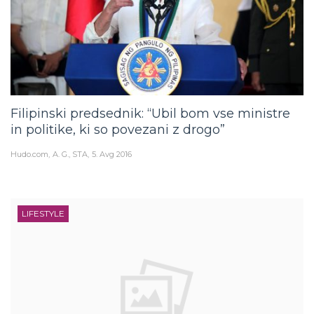
Filipinski predsednik: “Ubil bom vse ministre
in politike, ki so povezani z drogo”
Hudo.com
A. G., STA
5. Avg 2016
LIFESTYLE