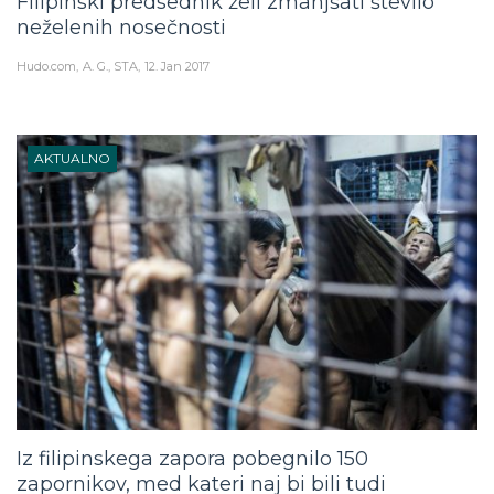
Filipinski predsednik želi zmanjšati število
neželenih nosečnosti
Hudo.com
A. G., STA
12. Jan 2017
AKTUALNO
Iz filipinskega zapora pobegnilo 150
zapornikov, med kateri naj bi bili tudi