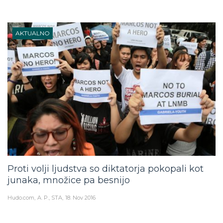
AKTUALNO
Proti volji ljudstva so diktatorja pokopali kot
junaka, množice pa besnijo
Hudo.com
A. P., STA
18. Nov 2016