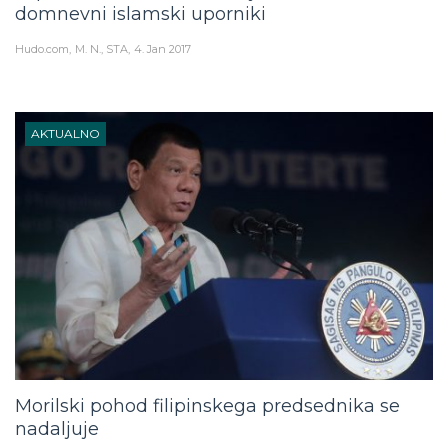
domnevni islamski uporniki
Hudo.com
M. N., STA
4. Jan 2017
AKTUALNO
Morilski pohod filipinskega predsednika se
nadaljuje