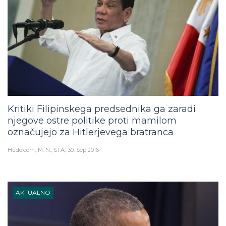
Kritiki Filipinskega predsednika ga zaradi
njegove ostre politike proti mamilom
označujejo za Hitlerjevega bratranca
Hudo.com
M. N., STA
30. Sep 2016
AKTUALNO