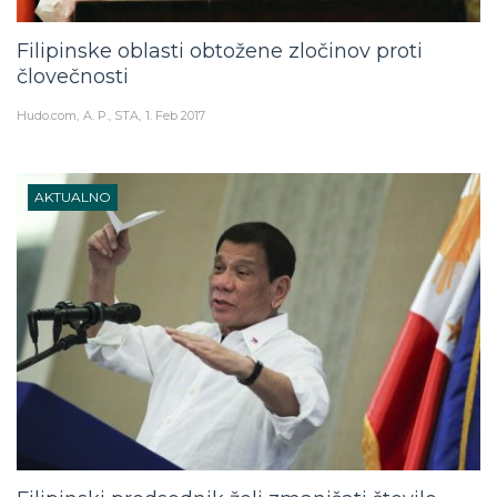
Filipinske oblasti obtožene zločinov proti
človečnosti
Hudo.com
A. P., STA
1. Feb 2017
AKTUALNO