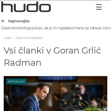
Najnovejše:
Gastroenterologi pravijo, da je to najslabša hrana za zdravje črev
Hudo
/
Goran Grlić Radman
Vsi članki v
Goran Grlić
Radman
AKTUALNO