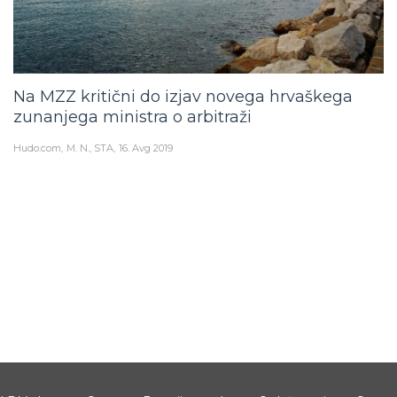
Na MZZ kritični do izjav novega hrvaškega
zunanjega ministra o arbitraži
Hudo.com
M. N., STA
16. Avg 2019