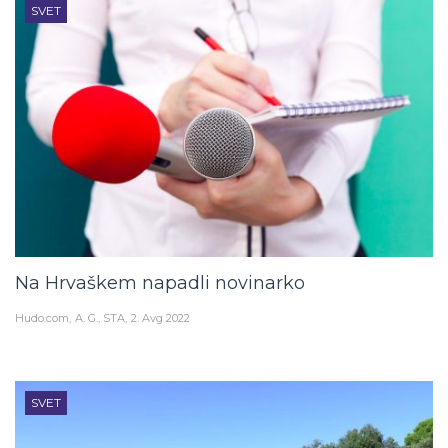
SVET
Na Hrvaškem napadli novinarko
Hudo.com
A. G., STA
2. Avg 2022
SVET