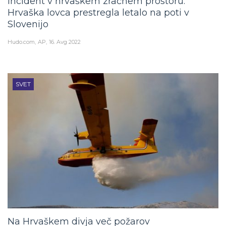
Incident v hrvaškem zračnem prostoru:
Hrvaška lovca prestregla letalo na poti v
Slovenijo
Hudo.com
AP
16. Avg 2022
SVET
Na Hrvaškem divja več požarov