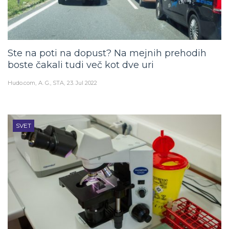
Ste na poti na dopust? Na mejnih prehodih
boste čakali tudi več kot dve uri
Hudo.com
A. G., STA
23. Jul 2022
SVET