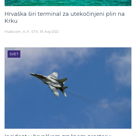
Hrvaška širi terminal za utekočinjeni plin na
Krku
Hudo.com
A. P., STA
19. Avg 2022
SVET