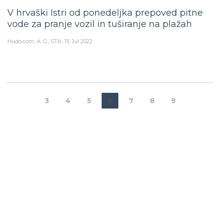
V hrvaški Istri od ponedeljka prepoved pitne
vode za pranje vozil in tuširanje na plažah
Hudo.com
A. G., STA
15. Jul 2022
3
4
5
6
7
8
9