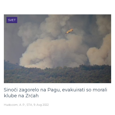
SVET
Sinoči zagorelo na Pagu, evakuirati so morali
klube na Zrćah
Hudo.com
A. P., STA
9. Avg 2022