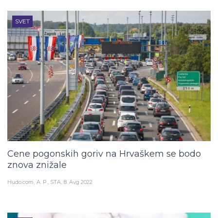
SVET
Cene pogonskih goriv na Hrvaškem se bodo
znova znižale
Hudo.com
A. P., STA
8. Avg 2022