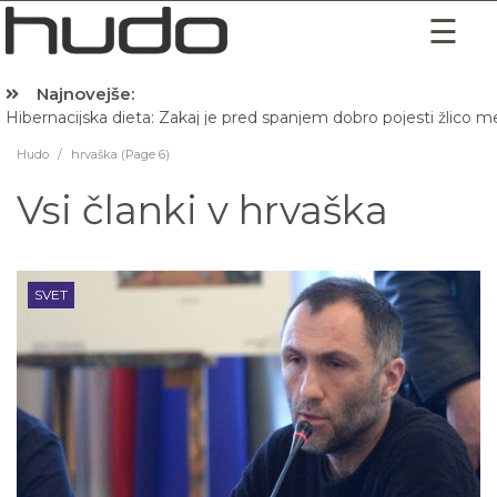
Najnovejše:
Hibernacijska dieta: Zakaj je pred spanjem dobro pojesti žlico 
Hudo
/
hrvaška (Page 6)
Vsi članki v
hrvaška
SVET