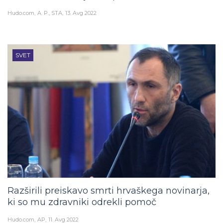
Hudo.com
A. P., STA
13. Avg 2022
SVET
Razširili preiskavo smrti hrvaškega novinarja,
ki so mu zdravniki odrekli pomoč
Hudo.com
AP
11. Avg 2022