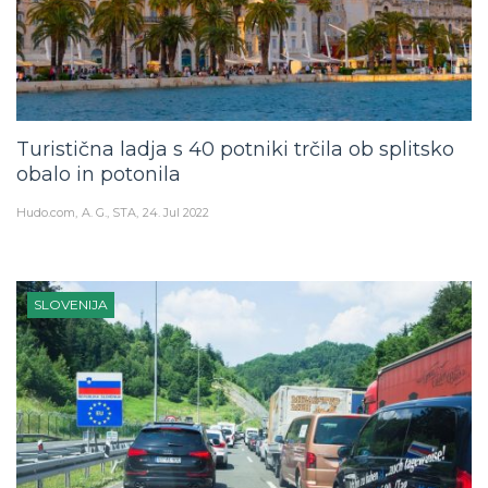
Turistična ladja s 40 potniki trčila ob splitsko
obalo in potonila
Hudo.com
A. G., STA
24. Jul 2022
SLOVENIJA