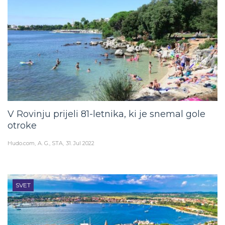
V Rovinju prijeli 81-letnika, ki je snemal gole
otroke
Hudo.com
A. G., STA
31. Jul 2022
SVET