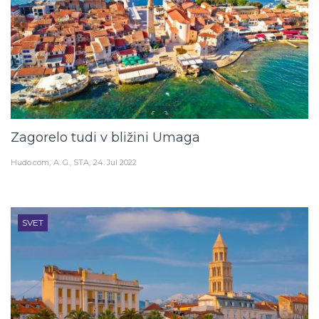
Zagorelo tudi v bližini Umaga
Hudo.com
A. G., STA
24. Jul 2022
SVET