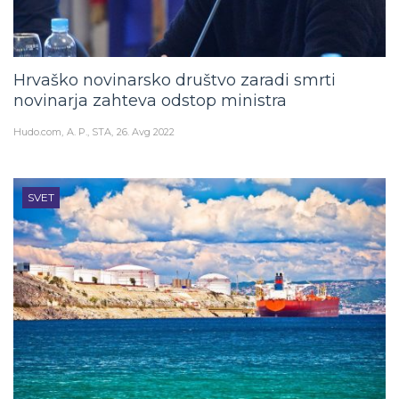
Hrvaško novinarsko društvo zaradi smrti
novinarja zahteva odstop ministra
Hudo.com
A. P., STA
26. Avg 2022
SVET