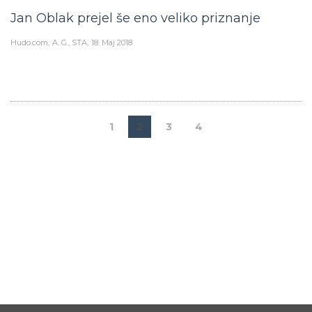
Jan Oblak prejel še eno veliko priznanje
Hudo.com
A. G., STA
18. Maj 2018
1
2
3
4