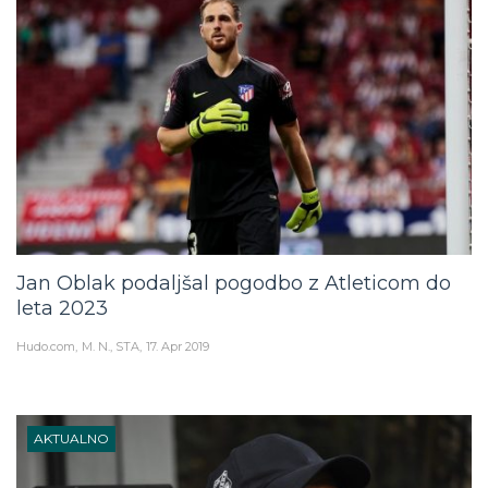
Jan Oblak podaljšal pogodbo z Atleticom do
leta 2023
Hudo.com
M. N., STA
17. Apr 2019
AKTUALNO