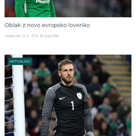
Oblak z novo evropsko lovoriko
Hudo.com
A. G., STA
16. Avg 2018
AKTUALNO