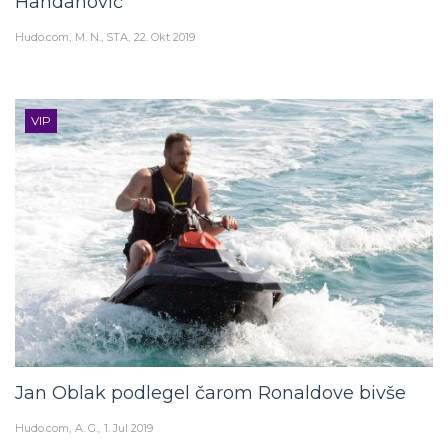
Handanović
Hudo.com
M. N., STA
22. Okt 2019
VIP
Jan Oblak podlegel čarom Ronaldove bivše
Hudo.com
A. G.
1. Jul 2019