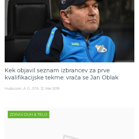
Kek objavil seznam izbrancev za prve
kvalifikacijske tekme: vrača se Jan Oblak
Hudo.com
A. G., STA
12. Mar 2019
ZDRAV DUH & TELO