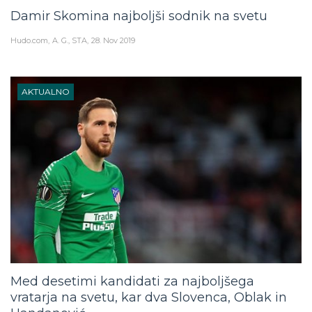
Damir Skomina najboljši sodnik na svetu
Hudo.com
A. G., STA
28. Nov 2019
AKTUALNO
Med desetimi kandidati za najboljšega
vratarja na svetu, kar dva Slovenca, Oblak in