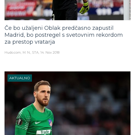
Če bo užaljeni Oblak predčasno zapustil
Madrid, bo postregel s svetovnim rekordom
za prestop vratarja
Hudo.com
M. N., STA
14. Nov 2018
AKTUALNO