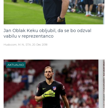
Jan Oblak Keku obljubil, da se bo odzval
vabilu v reprezentanco
Hudo.com
M. N., STA
20. Dec 2018
AKTUALNO