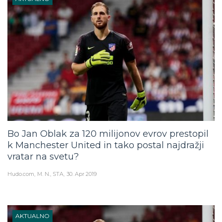
Bo Jan Oblak za 120 milijonov evrov prestopil
k Manchester United in tako postal najdražji
vratar na svetu?
Hudo.com
M. N., STA
30. Apr 2019
AKTUALNO