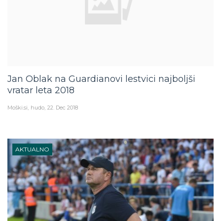
Jan Oblak na Guardianovi lestvici najboljši
vratar leta 2018
Moški.si
hudo
22. Dec 2018
AKTUALNO