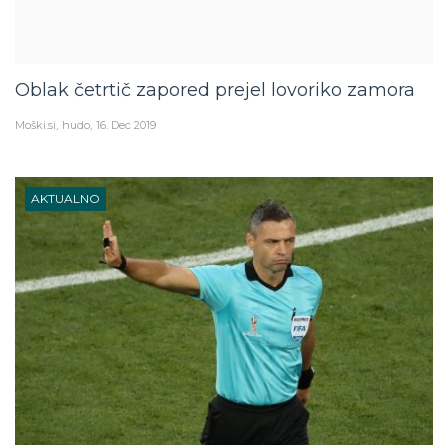
Oblak četrtič zapored prejel lovoriko zamora
Moški.si
hudo
16. Dec 2019
AKTUALNO