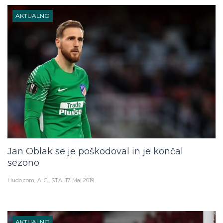
AKTUALNO
Jan Oblak se je poškodoval in je končal
sezono
Hudo.com
A. G., STA
17. Maj 2019
AKTUALNO