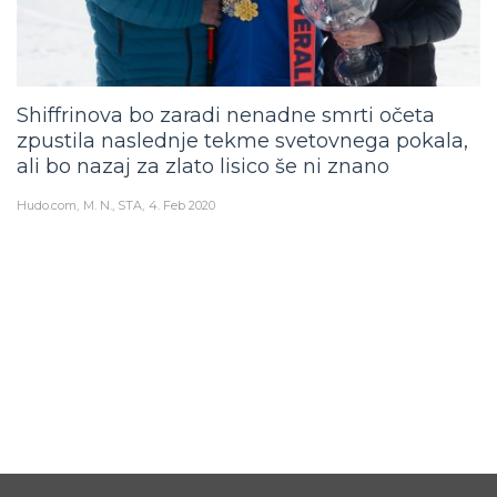
Shiffrinova bo zaradi nenadne smrti očeta
zpustila naslednje tekme svetovnega pokala,
ali bo nazaj za zlato lisico še ni znano
Hudo.com
M. N., STA
4. Feb 2020