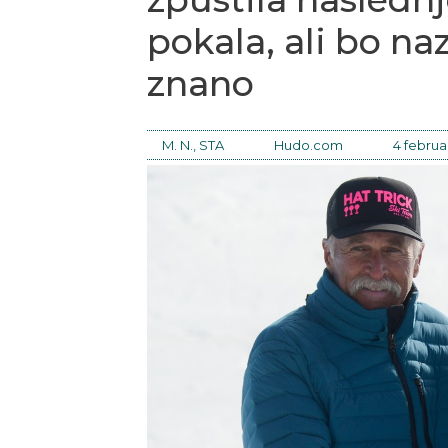
pokala, ali bo naz
znano
M. N., STA
Hudo.com
4 februa