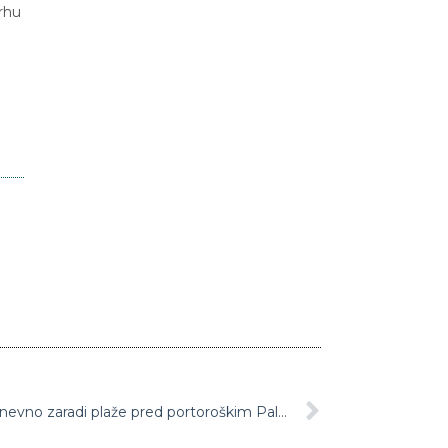
rhu
Kriminalisti na Občini Piran, domnevno zaradi plaže pred portoroškim Palaceom