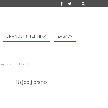
ZNANOST & TEHNIKA
ZABAVA
j za zlato lisico še ni znano
Najbolj brano