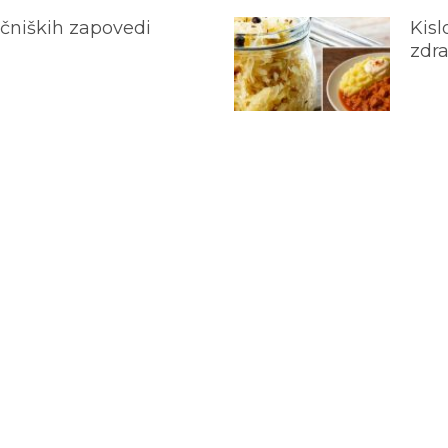
ečniških zapovedi
Kisl
zdra