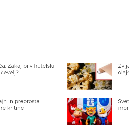
a: Zakaj bi v hotelski
Zvij
 čevelj?
olaj
jn in preprosta
Svet
e kritine
mora