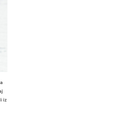
la
aj
i iz