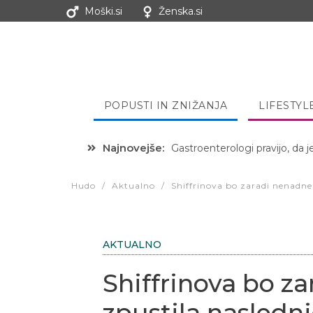
Moški.si
Ženska.si
POPUSTI IN ZNIŽANJA
LIFESTYL
Najnovejše:
Hibernacijska dieta: Zakaj je
Hudo
/
Aktualno
/
Shiffrinova bo zaradi nenadne 
AKTUALNO
Shiffrinova bo z
zpustila nasledn