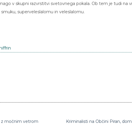
mago v skupni razvrstitvi svetovnega pokala. Ob tem je tudi na v
v smuku, superveleslalomu in veleslalomu.
iffrin
ta z močnim vetrom