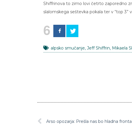
Shiffrinova to zimo lovi četrto zaporedno z
slalomskega seštevka pokala ter v “top 3” 
6
alpsko smučanje
,
Jeff Shiffrin
,
Mikaela Sh
Arso opozarja: Prešla nas bo hladna fron