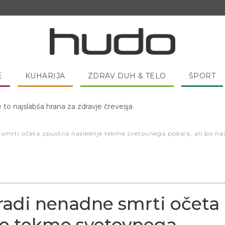
E
KUHARIJA
ZDRAV DUH & TELO
ŠPORT
 pred spanjem dobro pojesti žlico medu?
smrti očeta zpustila naslednje tekme svetovnega pokala, ali bo naza
aradi nenadne smrti očeta
je tekme svetovnega