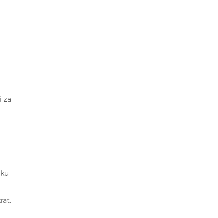
i za
uku
a
rat.