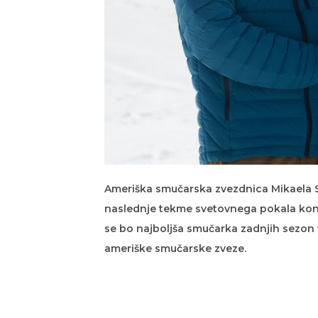
Ameriška smučarska zvezdnica Mikaela Shi
naslednje tekme svetovnega pokala kone
se bo najboljša smučarka zadnjih sezon vr
ameriške smučarske zveze.