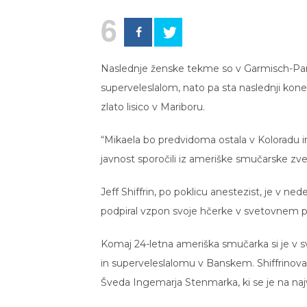
6
Naslednje ženske tekme so v Garmisch-Par
superveleslalom, nato pa sta naslednji konec
zlato lisico v Mariboru.
“Mikaela bo predvidoma ostala v Koloradu in z
javnost sporočili iz ameriške smučarske zve
Jeff Shiffrin, po poklicu anestezist, je v n
podpiral vzpon svoje hčerke v svetovnem 
Komaj 24-letna ameriška smučarka si je v 
in superveleslalomu v Banskem. Shiffrinova t
Šveda Ingemarja Stenmarka, ki se je na naj