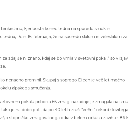
tenkirchnu, kjer bosta konec tedna na sporedu smuk in
 tedna, 15. in 16. februarja, že na sporedu slalom in veleslalom za
a zdaj še ni znano, kdaj se bo vrnila v svetovni pokal,” so v izjav
ze.
edeljo nenadno preminil. Skupaj s soprogo Eileen je več let močno
pokalu alpskega smučanja.
svetovnem pokalu priborila 66 zmag, nazadnje je zmagala na sm
ako je na dobri poti, da po 40 letih zruši “večni” rekord sloviteg
višjo stopničko zmagovalnega odra v belem cirkusu zavihtel 86-k