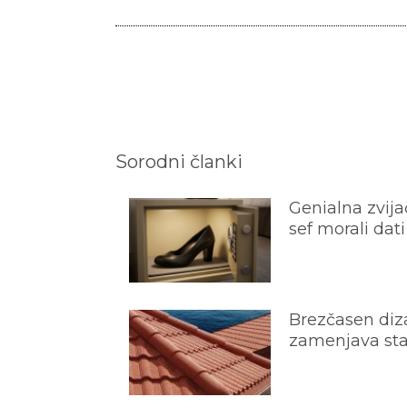
Sorodni članki
Genialna zvijač
sef morali dati
Brezčasen diza
zamenjava star