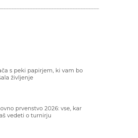
ača s peki papirjem, ki vam bo
šala življenje
ovno prvenstvo 2026: vse, kar
š vedeti o turnirju