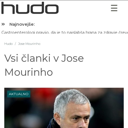
Najnovejše:
Hibernacijska dieta: Zakaj je pred spanjem dobro pojesti žlico 
Hudo
/
Jose Mourinho
Vsi članki v
Jose
Mourinho
AKTUALNO