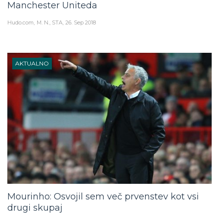
Hudo.com
M. N., STA
26. Sep 2018
AKTUALNO
Mourinho: Osvojil sem več prvenstev kot vsi
drugi skupaj
Hudo.com
A. G., STA
28. Avg 2018