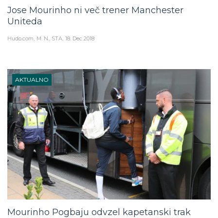
Jose Mourinho ni več trener Manchester
Uniteda
Hudo.com
M. N., STA
18. Dec 2018
AKTUALNO
Mourinho Pogbaju odvzel kapetanski trak
Manchester Uniteda