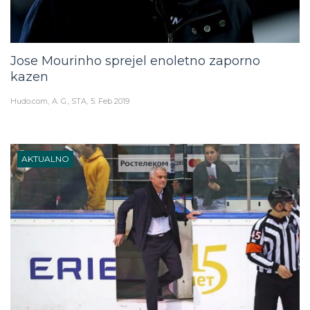
Jose Mourinho sprejel enoletno zaporno
kazen
Hudo.com
A. G., STA
5. Feb 2019
AKTUALNO