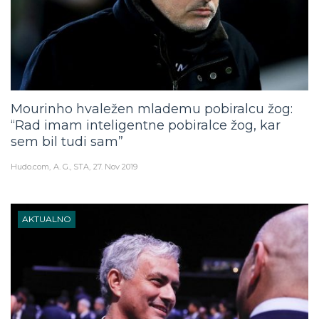
Mourinho hvaležen mlademu pobiralcu žog:
“Rad imam inteligentne pobiralce žog, kar
sem bil tudi sam”
Hudo.com
A. G., STA
27. Nov 2019
AKTUALNO