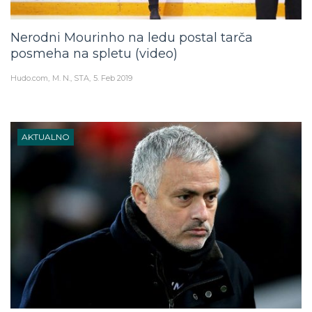
Nerodni Mourinho na ledu postal tarča
posmeha na spletu (video)
Hudo.com
M. N., STA
5. Feb 2019
AKTUALNO