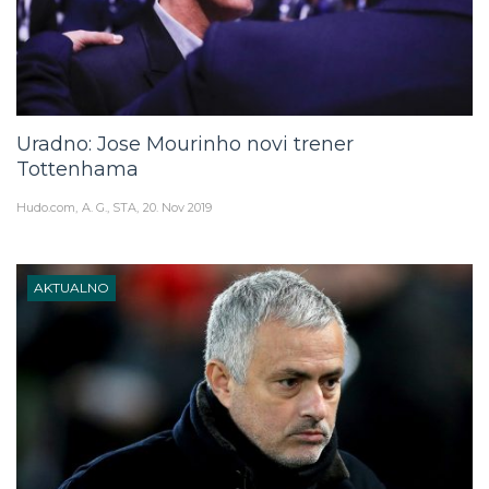
Uradno: Jose Mourinho novi trener
Tottenhama
Hudo.com
A. G., STA
20. Nov 2019
AKTUALNO