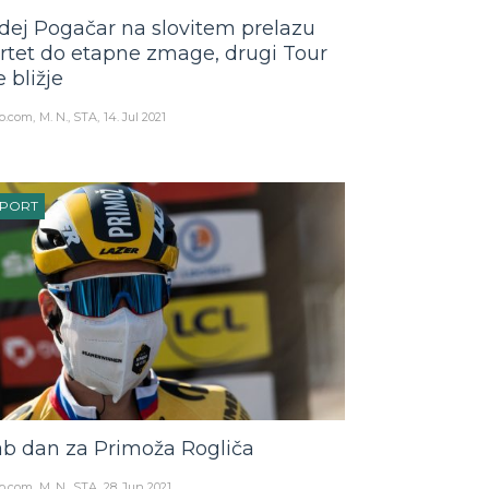
dej Pogačar na slovitem prelazu
rtet do etapne zmage, drugi Tour
e bližje
o.com
M. N., STA
14. Jul 2021
ŠPORT
ab dan za Primoža Rogliča
o.com
M. N., STA
28. Jun 2021