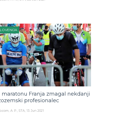
LOVENIJA
 maratonu Franja zmagal nekdanji
zozemski profesionalec
o.com
A. P., STA
13. Jun 2021