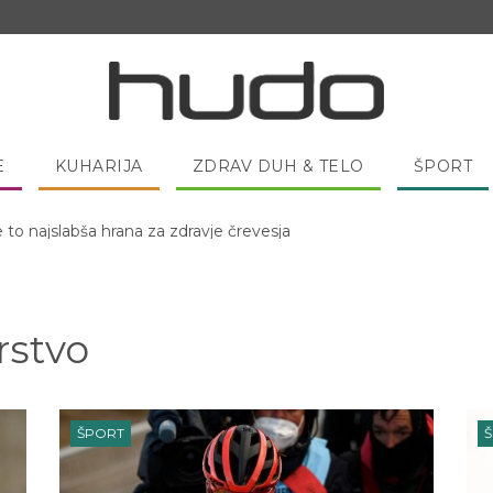
E
KUHARIJA
ZDRAV DUH & TELO
ŠPORT
 pred spanjem dobro pojesti žlico medu?
rstvo
ŠPORT