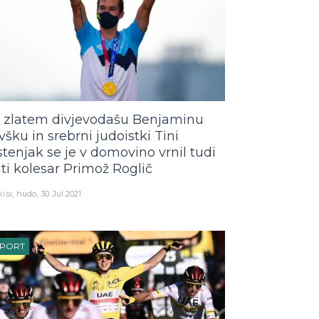
 zlatem divjevodašu Benjaminu
všku in srebrni judoistki Tini
stenjak se je v domovino vrnil tudi
ati kolesar Primož Roglič
i.si
hudo
30. Jul 2021
ŠPORT