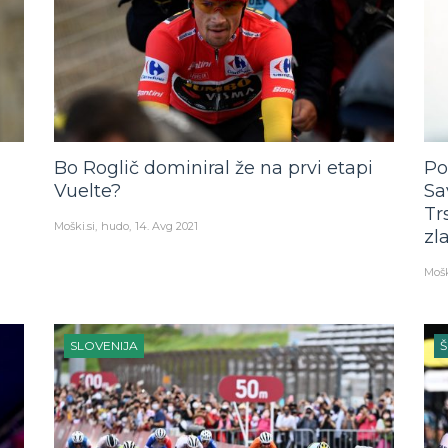
Bo Roglič dominiral že na prvi etapi
Po
Vuelte?
Sa
Tr
Moški.si
hudo
14. Avg 2021
zl
Mošk
SLOVENIJA