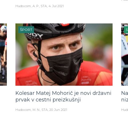
Hudo.com
A. P., STA
4. Jul 2021
ŠPORT
S
Kolesar Matej Mohorič je novi državni
Na
prvak v cestni preizkušnji
ni
Hudo.com
M. N., STA
20. Jun 2021
Hud