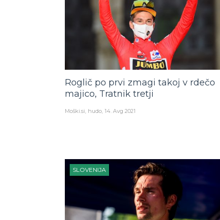
Roglič po prvi zmagi takoj v rdečo
majico, Tratnik tretji
Moški.si
hudo
14. Avg 2021
SLOVENIJA