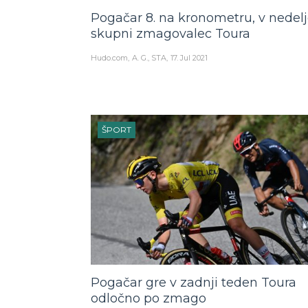
Pogačar 8. na kronometru, v nedel
skupni zmagovalec Toura
Hudo.com
A. G., STA
17. Jul 2021
ŠPORT
Pogačar gre v zadnji teden Toura
odločno po zmago