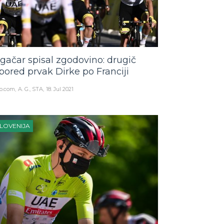
gačar spisal zgodovino: drugič
pored prvak Dirke po Franciji
o.com
A. G., STA
18. Jul 2021
LOVENIJA