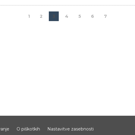
1
2
3
4
5
6
7
anje
O piškotkih
Nastavitve zasebnosti