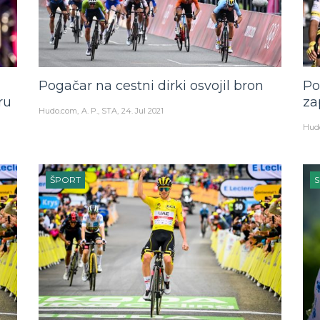
Pogačar na cestni dirki osvojil bron
Po
ru
za
Hudo.com
A. P., STA
24. Jul 2021
Hud
ŠPORT
S