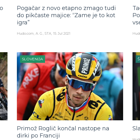
jo
Pogačar z novo etapno zmago tudi
Ta
do pikčaste majice: “Zame je to kot
Po
igra”
vs
Hudo.com
A. G., STA
15. Jul 2021
Hud
SLOVENIJA
Primož Roglič končal nastope na
Sl
dirki po Franciji
Hud