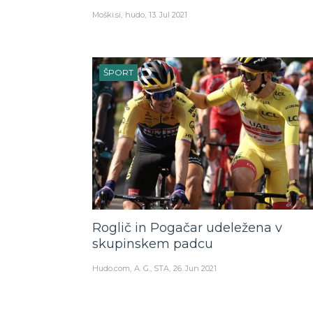
Moški.si
hudo
13. Jul 2021
ŠPORT
Roglič in Pogačar udeležena v
skupinskem padcu
Hudo.com
A. G., STA
26. Jun 2021