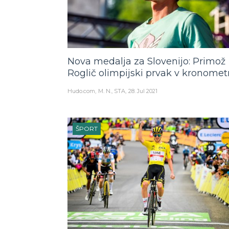
Nova medalja za Slovenijo: Primož
Roglič olimpijski prvak v kronomet
Hudo.com
M. N., STA
28. Jul 2021
ŠPORT