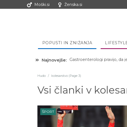
Moški.si
Ženska.si
POPUSTI IN ZNIŽANJA
LIFESTYL
Najnovejše:
Hibernacijska dieta: Zakaj je
Hudo
/
kolesarstvo (Page 3)
Vsi članki v
kolesa
ŠPORT