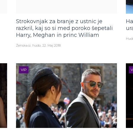
Strokovnjak za branje z ustnic je
Ha
razkril, kaj so si med poroko šepetali
ur
Harry, Meghan in princ William
Hud
Ženska.si
hudo
22. Maj 2018
VIP
V