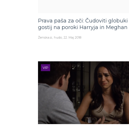
Prava paša za oči: Čudoviti globuki
gostij na poroki Harryja in Meghan
Ženska.si
hudo
22. Maj 2018
VIP