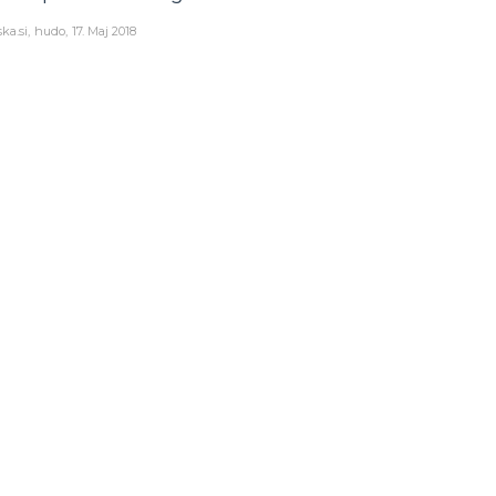
ka.si
hudo
17. Maj 2018