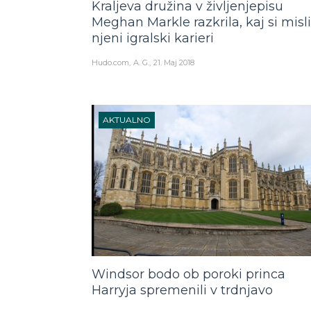
Kraljeva družina v življenjepisu
Meghan Markle razkrila, kaj si misli
njeni igralski karieri
Hudo.com
A. G.
21. Maj 2018
AKTUALNO
Windsor bodo ob poroki princa
Harryja spremenili v trdnjavo