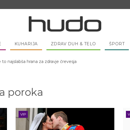
E
KUHARIJA
ZDRAV DUH & TELO
ŠPORT
 pred spanjem dobro pojesti žlico medu?
va poroka
VIP
V