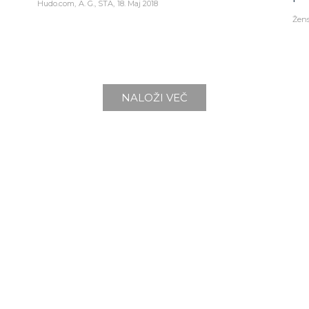
Hudo.com
A. G., STA
18. Maj 2018
Žens
NALOŽI VEČ