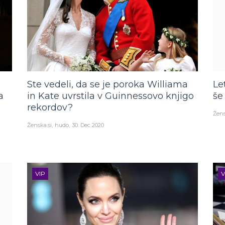
Ste vedeli, da se je poroka Williama
Le
a
in Kate uvrstila v Guinnessovo knjigo
še
rekordov?
Žens
Ženska.si
hudo
30. Dec 2020
VIP
V