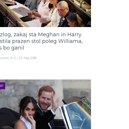
zlog, zakaj sta Meghan in Harry
stila prazen stol poleg Williama,
s bo ganil
o.com
A. G.
23. Maj 2018
IP