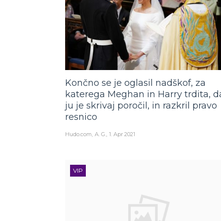
Končno se je oglasil nadškof, za
katerega Meghan in Harry trdita, d
ju je skrivaj poročil, in razkril pravo
resnico
Hudo.com
A. G.
1. Apr 2021
VIP