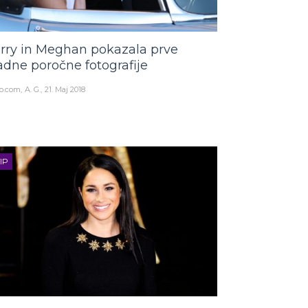
rry in Meghan pokazala prve
adne poročne fotografije
o.com
A. G.
21. Maj 2018
IP