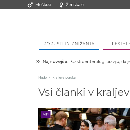
Moški.si
Ženska.si
POPUSTI IN ZNIŽANJA
LIFESTYL
Najnovejše:
Hibernacijska dieta: Zakaj je
Hudo
/
kraljeva poroka
Vsi članki v
kralje
VIP