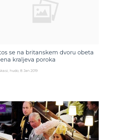
tos se na britanskem dvoru obeta
 ena kraljeva poroka
ka.si
hudo
8. Jan 2019
IP