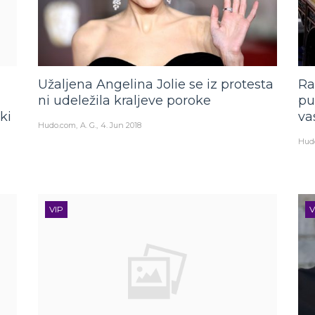
Užaljena Angelina Jolie se iz protesta
Ra
ni udeležila kraljeve poroke
pu
ki
va
Hudo.com
A. G.
4. Jun 2018
Hud
VIP
V