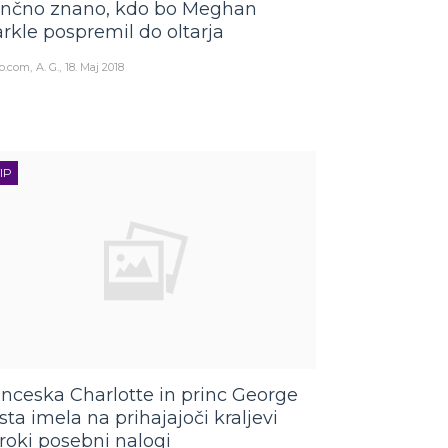
nčno znano, kdo bo Meghan
rkle pospremil do oltarja
o.com
A. G.
18. Maj 2018
IP
inceska Charlotte in princ George
sta imela na prihajajoči kraljevi
roki posebni nalogi