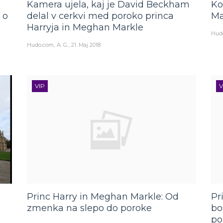
Kamera ujela, kaj je David Beckham
Ko
 o
delal v cerkvi med poroko princa
Ma
Harryja in Meghan Markle
Hud
Hudo.com
A. G.
21. Maj 2018
VIP
V
Princ Harry in Meghan Markle: Od
Pr
zmenka na slepo do poroke
bo
po