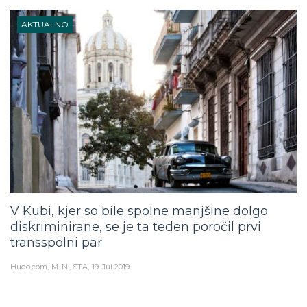
AKTUALNO
V Kubi, kjer so bile spolne manjšine dolgo
diskriminirane, se je ta teden poročil prvi
transspolni par
Hudo.com
M. N., STA
19. Jul 2019