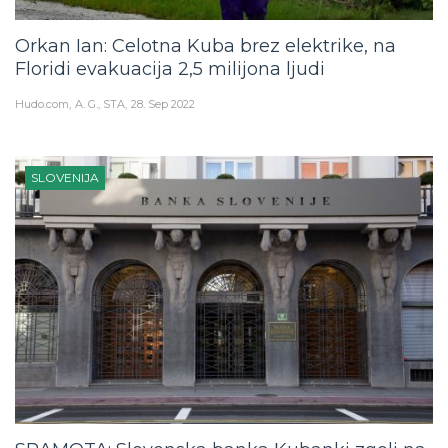
Orkan Ian: Celotna Kuba brez elektrike, na
Floridi evakuacija 2,5 milijona ljudi
Hudo.com
A. G., STA
28. Sep 2022
SLOVENIJA