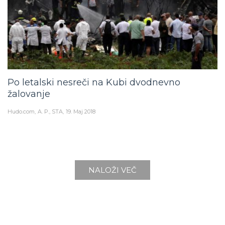
Po letalski nesreči na Kubi dvodnevno
žalovanje
Hudo.com
A. P., STA
19. Maj 2018
NALOŽI VEČ