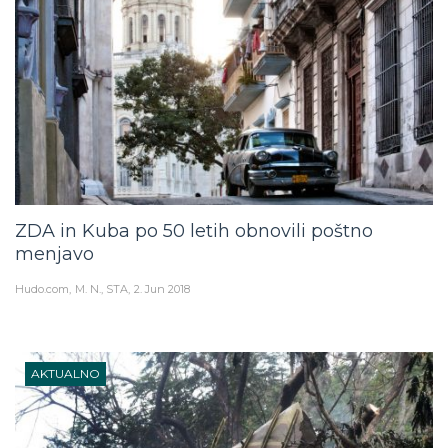
ZDA in Kuba po 50 letih obnovili poštno
menjavo
Hudo.com
M. N., STA
2. Jun 2018
AKTUALNO