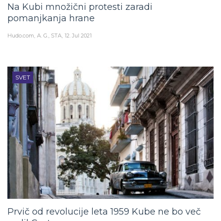
Na Kubi množični protesti zaradi
pomanjkanja hrane
Hudo.com
A. G., STA
12. Jul 2021
SVET
Prvič od revolucije leta 1959 Kube ne bo več