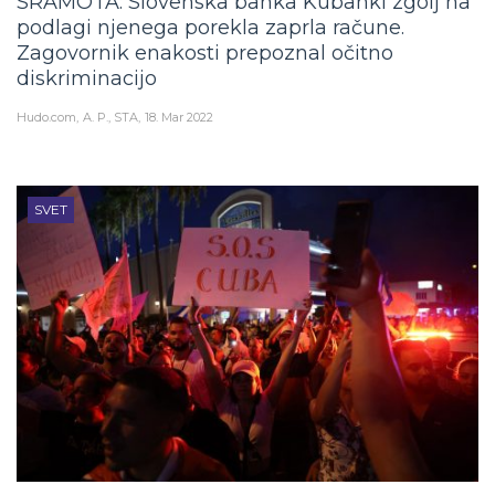
SRAMOTA: Slovenska banka Kubanki zgolj na
podlagi njenega porekla zaprla račune.
Zagovornik enakosti prepoznal očitno
diskriminacijo
Hudo.com
A. P., STA
18. Mar 2022
SVET