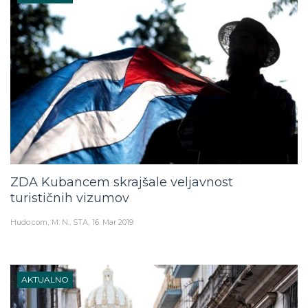
ZDA Kubancem skrajšale veljavnost
turističnih vizumov
Hudo.com
M. N., STA
16. Mar 2019
AKTUALNO