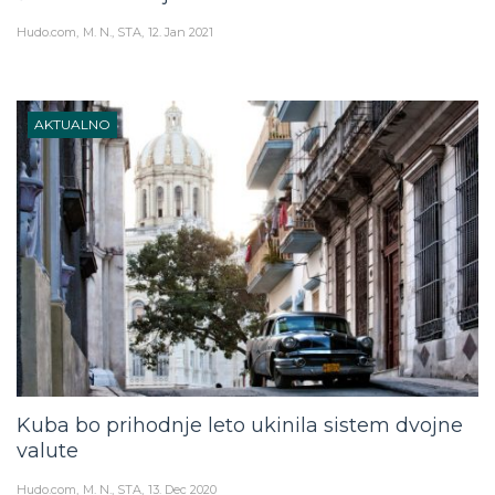
Hudo.com
M. N., STA
12. Jan 2021
AKTUALNO
Kuba bo prihodnje leto ukinila sistem dvojne
valute
Hudo.com
M. N., STA
13. Dec 2020