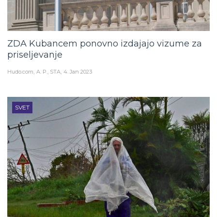
ZDA Kubancem ponovno izdajajo vizume za
priseljevanje
Hudo.com
A. P., STA
4. Jan 2023
SVET