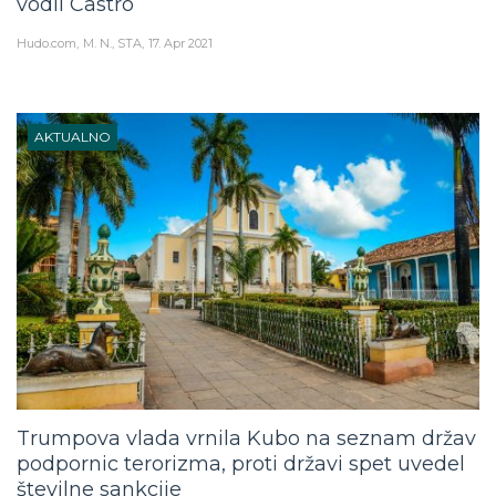
vodil Castro
Hudo.com
M. N., STA
17. Apr 2021
AKTUALNO
Trumpova vlada vrnila Kubo na seznam držav
podpornic terorizma, proti državi spet uvedel
številne sankcije