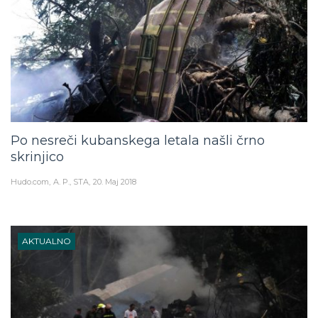
Po nesreči kubanskega letala našli črno
skrinjico
Hudo.com
A. P., STA
20. Maj 2018
AKTUALNO