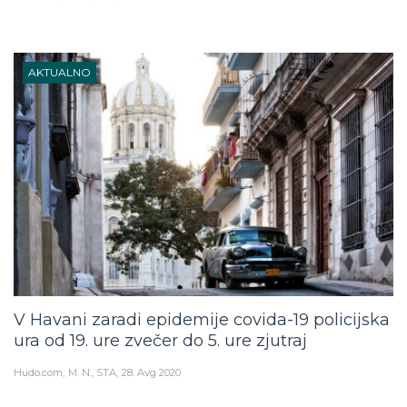
AKTUALNO
V Havani zaradi epidemije covida-19 policijska
ura od 19. ure zvečer do 5. ure zjutraj
Hudo.com
M. N., STA
28. Avg 2020