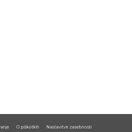
anje
O piškotkih
Nastavitve zasebnosti