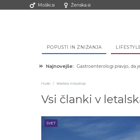
Moški.si
Ženska.si
POPUSTI IN ZNIŽANJA
LIFESTYL
Najnovejše:
Gastroenterologi pravijo, da j
Hibernacijska dieta: Zakaj je
Hudo
/
letalska industrija
Vsi članki v
letalsk
SVET