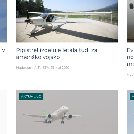
, v
Pipistrel izdeluje letala tudi za
Ev
ameriško vojsko
no
mi
Hudo.com
A. P., STA
31. Maj 2020
Hud
AKTUALNO