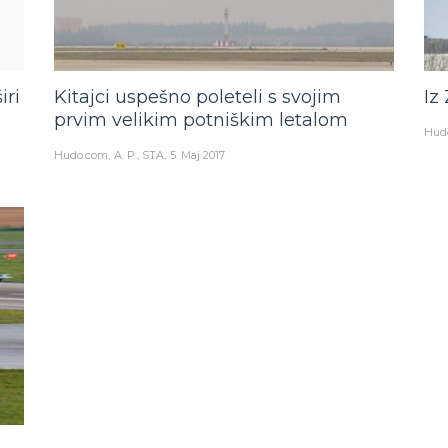
iri
Kitajci uspešno poleteli s svojim
Iz
prvim velikim potniškim letalom
Hud
Hudo.com
A. P., STA
5. Maj 2017