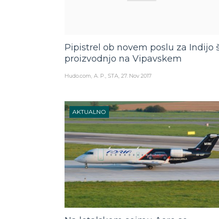
Pipistrel ob novem poslu za Indijo š
proizvodnjo na Vipavskem
Hudo.com
A. P., STA
27. Nov 2017
AKTUALNO