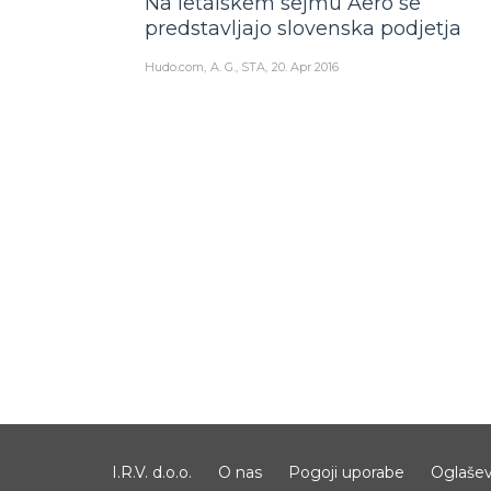
Na letalskem sejmu Aero se
predstavljajo slovenska podjetja
Hudo.com
A. G., STA
20. Apr 2016
I.R.V. d.o.o.
O nas
Pogoji uporabe
Oglašev