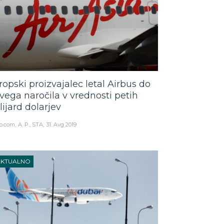
ropski proizvajalec letal Airbus do
vega naročila v vrednosti petih
lijard dolarjev
o.com
A. P., STA
31. Avg 2019
AKTUALNO