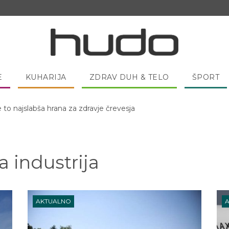
E
KUHARIJA
ZDRAV DUH & TELO
ŠPORT
e to najslabša hrana za zdravje črevesja
 pred spanjem dobro pojesti žlico medu?
a industrija
AKTUALNO