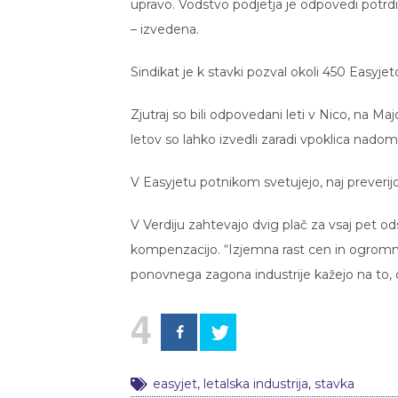
upravo. Vodstvo podjetja je odpovedi potrdilo
– izvedena.
Sindikat je k stavki pozval okoli 450 Easyjet
Zjutraj so bili odpovedani leti v Nico, na 
letov so lahko izvedli zaradi vpoklica nad
V Easyjetu potnikom svetujejo, naj preverijo
V Verdiju zahtevajo dvig plač za vsaj pet od
kompenzacijo. “Izjemna rast cen in ogrom
ponovnega zagona industrije kažejo na to, d
4
easyjet
,
letalska industrija
,
stavka