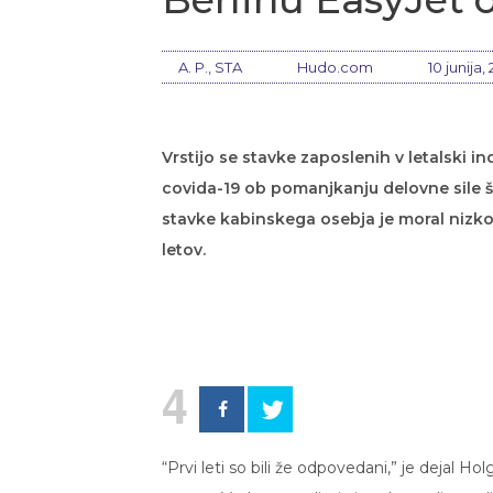
A. P., STA
Hudo.com
10 junija,
Vrstijo se stavke zaposlenih v letalski i
covida-19 ob pomanjkanju delovne sile še
stavke kabinskega osebja je moral nizko
letov.
4
“Prvi leti so bili že odpovedani,” je dejal H