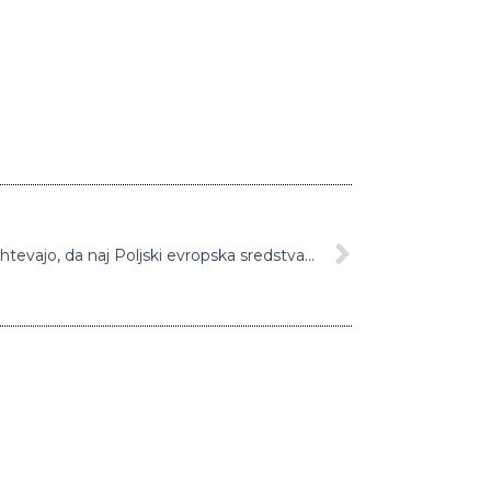
Evropski poslanci od Komisije zahtevajo, da naj Poljski evropska sredstva izplača le ob izpolnjevanju pogojev