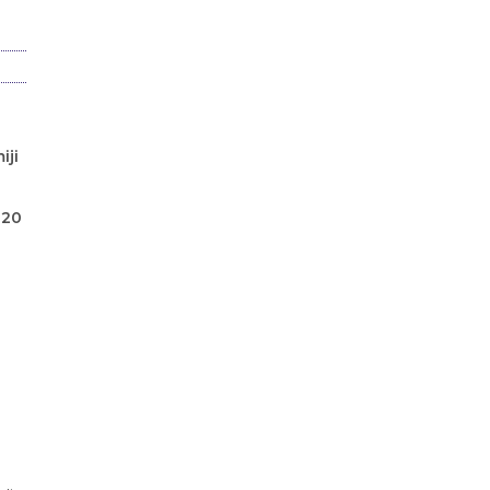
iji
 20