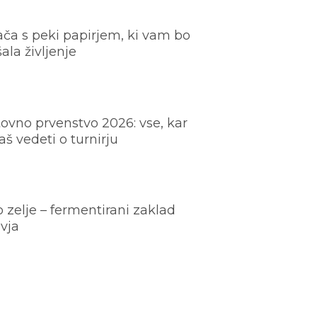
ača s peki papirjem, ki vam bo
šala življenje
ovno prvenstvo 2026: vse, kar
š vedeti o turnirju
o zelje – fermentirani zaklad
vja