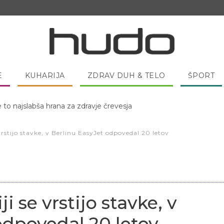
E
KUHARIJA
ZDRAV DUH & TELO
ŠPORT
e to najslabša hrana za zdravje črevesja
 pred spanjem dobro pojesti žlico medu?
e vrstijo stavke, v Berlinu EasyJet odpovedal 20 letov
ji se vrstijo stavke, v
odpovedal 20 letov