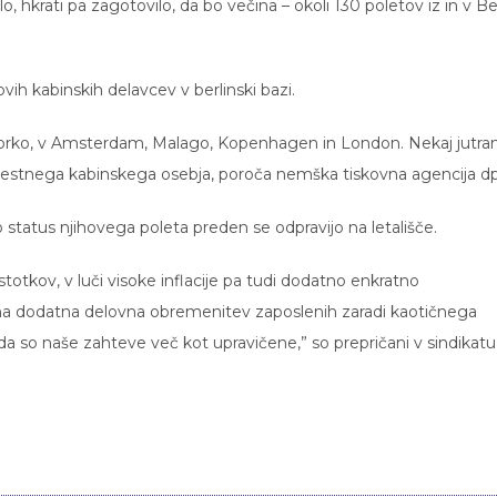
, hkrati pa zagotovilo, da bo večina – okoli 130 poletov iz in v Be
ovih kabinskih delavcev v berlinski bazi.
Majorko, v Amsterdam, Malago, Kopenhagen in London. Nekaj jutran
omestnega kabinskega osebja, poroča nemška tiskovna agencija dp
 status njihovega poleta preden se odpravijo na letališče.
stotkov, v luči visoke inflacije pa tudi dodatno enkratno
na dodatna delovna obremenitev zaposlenih zaradi kaotičnega
a so naše zahteve več kot upravičene,” so prepričani v sindikatu