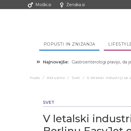
Moški.si
Ženska.si
POPUSTI IN ZNIŽANJA
LIFESTYL
Najnovejše:
Gastroenterologi pravijo, da j
Hibernacijska dieta: Zakaj je
Hudo
/
Aktualno
/
Svet
/
V letalski industriji s
SVET
V letalski industri
Berlinu EasyJet 