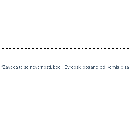
Panika na Hrvaškem, razglasili rdeči alarm: “Zavedajte se nevarnosti, bodite pozorni in spremljajte najnovejša vremenska poročila”