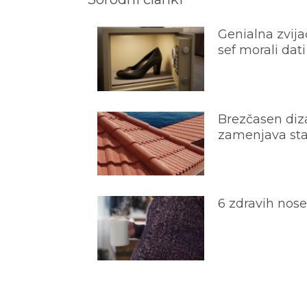
Genialna zvijač
sef morali dati
Brezčasen diza
zamenjava star
6 zdravih nos