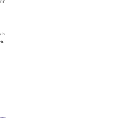
rlin
jih
a.
.