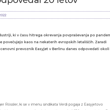
 2022
ndustriji, ki v času hitrega okrevanja povpraševanja po pandem
 povečujejo kaos na nekaterih evropskih letališčih. Zaradi
cenovni prevoznik Easyjet v Berlinu danes odpovedati okoli
olger Rössler, ki se v imenu sindikata Verdi pogaja z Easyjetovo