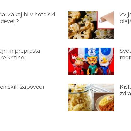
a: Zakaj bi v hotelski
Zvij
 čevelj?
olaj
jn in preprosta
Svet
e kritine
mora
ečniških zapovedi
Kisl
zdra