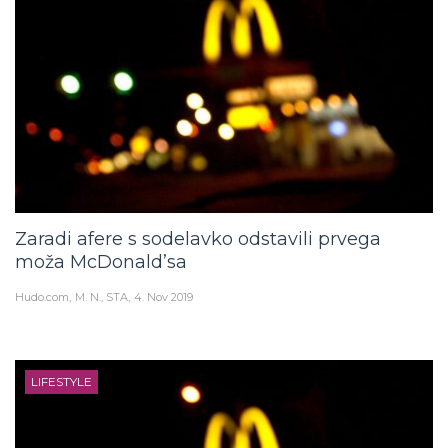
Zaradi afere s sodelavko odstavili prvega
moža McDonald’sa
Hudo.com
M. N., STA
4. Nov 2019
LIFESTYLE