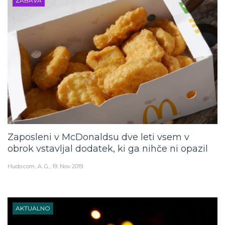
ZABAVA
Zaposleni v McDonaldsu dve leti vsem v
obrok vstavljal dodatek, ki ga nihče ni opazil
Hudo.com
A. G.
19. Nov 2019
AKTUALNO