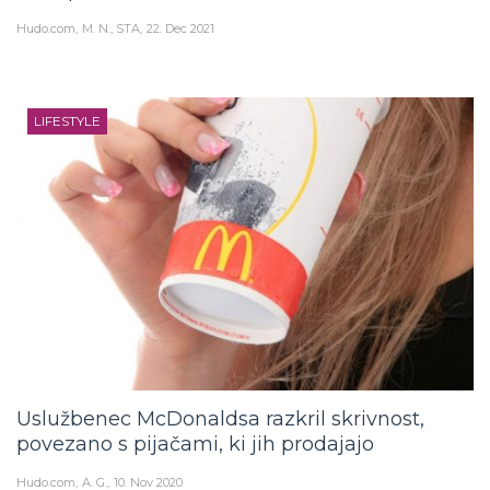
Hudo.com
M. N., STA
22. Dec 2021
LIFESTYLE
Uslužbenec McDonaldsa razkril skrivnost,
povezano s pijačami, ki jih prodajajo
Hudo.com
A. G.
10. Nov 2020