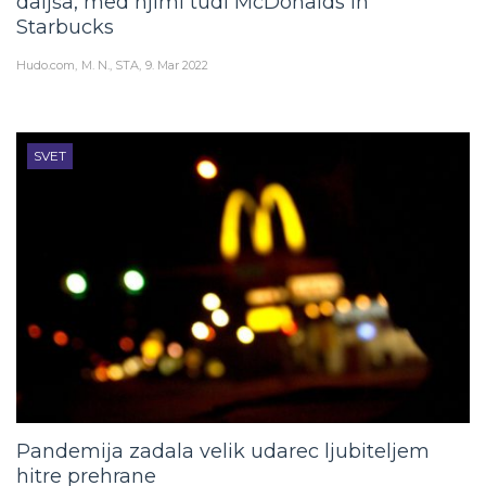
daljša, med njimi tudi McDonalds in
Starbucks
Hudo.com
M. N., STA
9. Mar 2022
SVET
Pandemija zadala velik udarec ljubiteljem
hitre prehrane