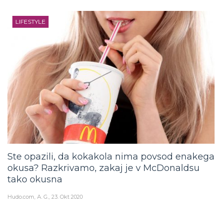
LIFESTYLE
Ste opazili, da kokakola nima povsod enakega
okusa? Razkrivamo, zakaj je v McDonaldsu
tako okusna
Hudo.com
A. G.
23. Okt 2020