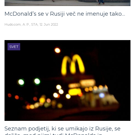
McDonald’s se v Rusiji več ne imenuje tako…
Hudo.com
A. P., STA
12. Jun 2022
SVET
Seznam podjetij, ki se umikajo iz Rusije, se