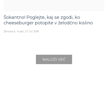
Šokantno! Poglejte, kaj se zgodi, ko
cheeseburger potopite v želodčno kislino
Ženska.si
hudo
27. Jul 2018
NALOŽI VEČ