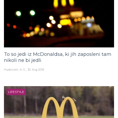
To so jedi iz McDonaldsa, ki jih zaposleni tam
nikoli ne bi jedli
Hudo.com
A. G.
30. Avg 2019
LIFESTYLE