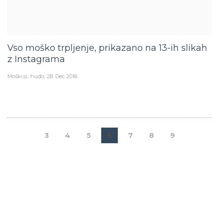
Vso moško trpljenje, prikazano na 13-ih slikah
z Instagrama
Moški.si
hudo
28. Dec 2016
3
4
5
6
7
8
9