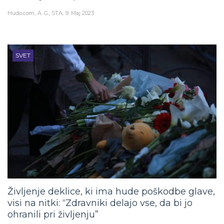
Hudo.com
A. G., STA
9. Maj 2023
SVET
Življenje deklice, ki ima hude poškodbe glave,
visi na nitki: “Zdravniki delajo vse, da bi jo
ohranili pri življenju”