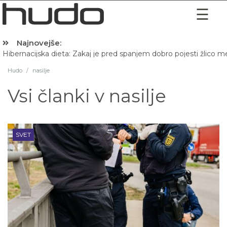
Najnovejše:
Hibernacijska dieta: Zakaj je pred spanjem dobro pojesti žlico 
Hudo
/
nasilje
Vsi članki v
nasilje
SVET