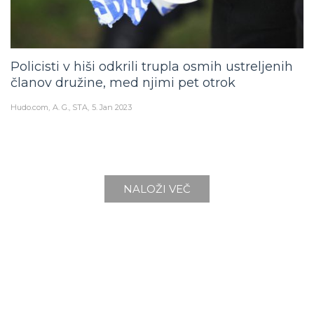
Policisti v hiši odkrili trupla osmih ustreljenih
članov družine, med njimi pet otrok
Hudo.com
A. G., STA
5. Jan 2023
NALOŽI VEČ