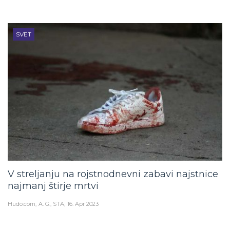
SVET
V streljanju na rojstnodnevni zabavi najstnice
najmanj štirje mrtvi
Hudo.com
A. G., STA
16. Apr 2023