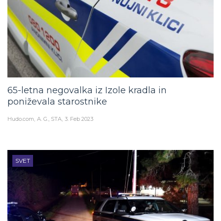
65-letna negovalka iz Izole kradla in
poniževala starostnike
Hudo.com
A. G., STA
3. Feb 2023
SVET