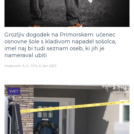
Grozljiv dogodek na Primorskem: učenec
osnovne šole s kladivom napadel sošolca,
imel naj bi tudi seznam oseb, ki jih je
nameraval ubiti
Hudo.com
A. G., STA
6. Jan 2023
SVET