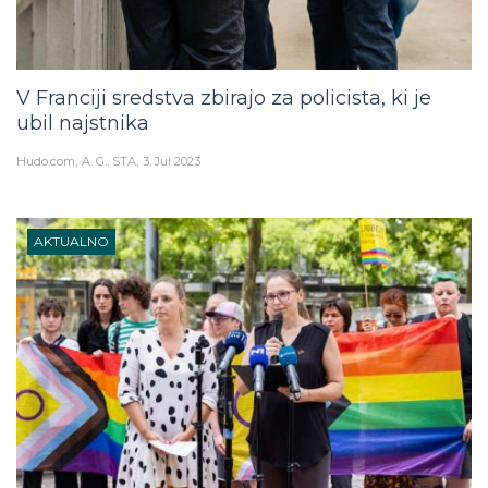
V Franciji sredstva zbirajo za policista, ki je
ubil najstnika
Hudo.com
A. G., STA
3. Jul 2023
AKTUALNO