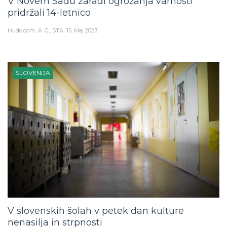
V Novem Sadu zaradi ogrožanja varnosti
pridržali 14-letnico
Hudo.com
A. G., STA
15. Maj 2023
SLOVENIJA
V slovenskih šolah v petek dan kulture
nenasilja in strpnosti