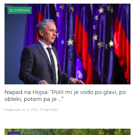
SLOVENIJA
Napad na Hojsa: “Polil mi je vodo po glavi, po
obleki, potem pa je …”
Hudo.com
A. G., STA
13. Apr 2023