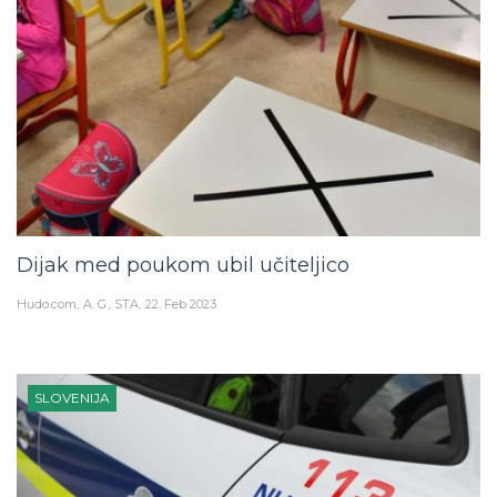
Dijak med poukom ubil učiteljico
Hudo.com
A. G., STA
22. Feb 2023
SLOVENIJA