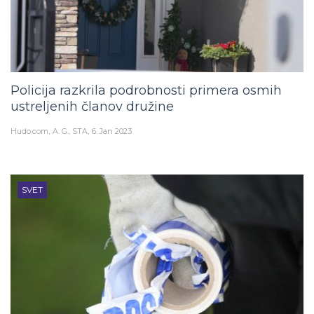
Policija razkrila podrobnosti primera osmih
ustreljenih članov družine
Hudo.com
A. G., STA
6. Jan 2023
SVET