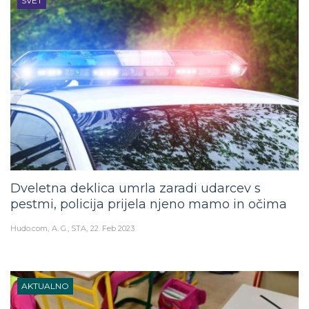
SVET
Dveletna deklica umrla zaradi udarcev s
pestmi, policija prijela njeno mamo in očima
Hudo.com
A. G., STA
22. Feb 2023
AKTUALNO