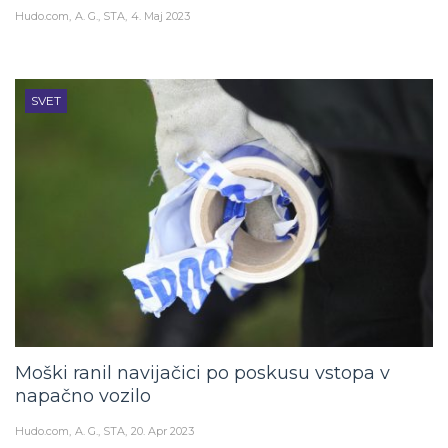
Hudo.com
A. G., STA
4. Maj 2023
SVET
Moški ranil navijačici po poskusu vstopa v
napačno vozilo
Hudo.com
A. G., STA
20. Apr 2023