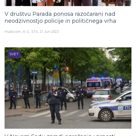
V društvu Parada ponosa razočarani nad
neodzivnostjo policije in političnega vrha
Hudo.com
A. G., STA
21. Jun 2023
SVET