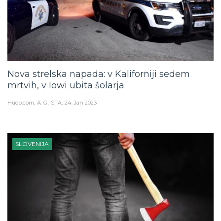
Nova strelska napada: v Kaliforniji sedem
mrtvih, v Iowi ubita šolarja
Hudo.com
A. G., STA
24. Jan 2023
SLOVENIJA