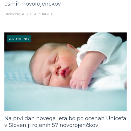
Hudo.com
A. G., STA
3. Jul 2018
AKTUALNO
Na prvi dan novega leta bo po ocenah Unicefa
v Sloveniji rojenih 57 novorojenčkov