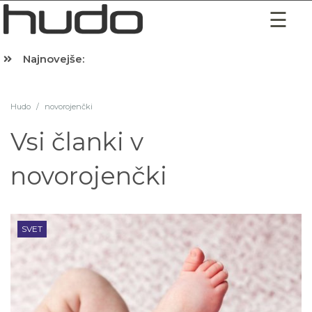
Najnovejše:
Hibernacijska dieta: Zakaj je pred spanjem dobro pojesti žlico 
Hudo
/
novorojenčki
Vsi članki v
novorojenčki
SVET