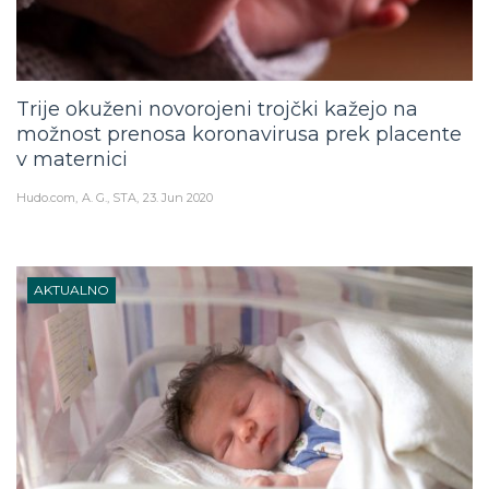
Trije okuženi novorojeni trojčki kažejo na
možnost prenosa koronavirusa prek placente
v maternici
Hudo.com
A. G., STA
23. Jun 2020
AKTUALNO