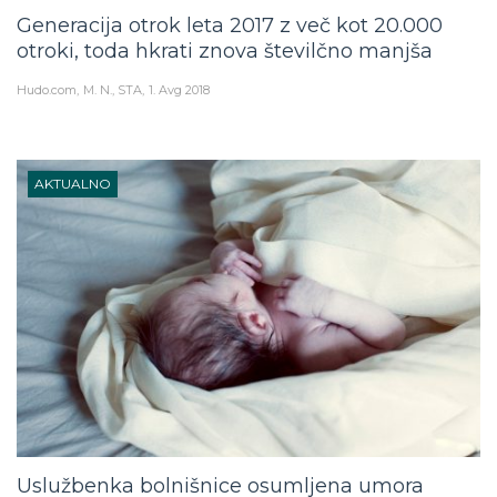
Generacija otrok leta 2017 z več kot 20.000
otroki, toda hkrati znova številčno manjša
Hudo.com
M. N., STA
1. Avg 2018
AKTUALNO
Uslužbenka bolnišnice osumljena umora
osmih novorojenčkov