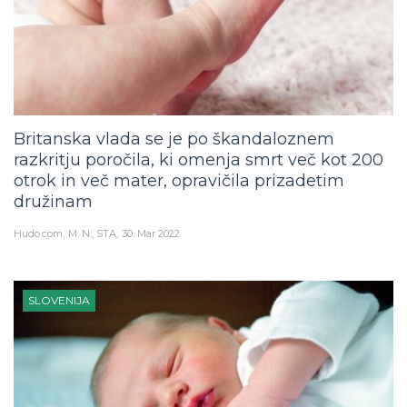
Britanska vlada se je po škandaloznem
razkritju poročila, ki omenja smrt več kot 200
otrok in več mater, opravičila prizadetim
družinam
Hudo.com
M. N., STA
30. Mar 2022
SLOVENIJA