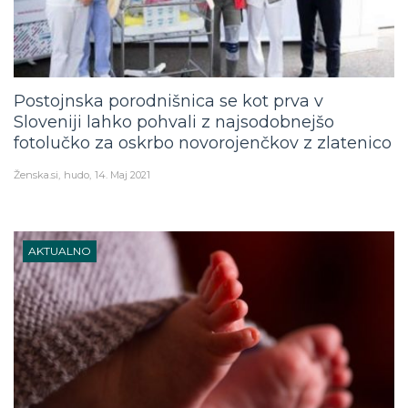
Postojnska porodnišnica se kot prva v
Sloveniji lahko pohvali z najsodobnejšo
fotolučko za oskrbo novorojenčkov z zlatenico
Ženska.si
hudo
14. Maj 2021
AKTUALNO