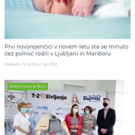
Prvi novorojenčici v novem letu sta se minuto
čez polnoč rodili v Ljubljani in Mariboru
Hudo.com
M. N., STA
1. Jan 2022
ZDRAV DUH & TELO