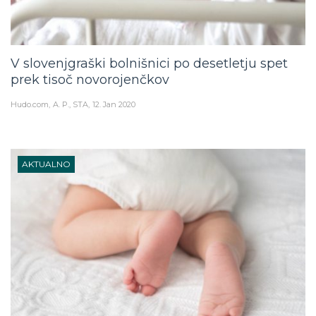
V slovenjgraški bolnišnici po desetletju spet
prek tisoč novorojenčkov
Hudo.com
A. P., STA
12. Jan 2020
AKTUALNO