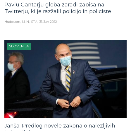
Pavlu Gantarju globa zaradi zapisa na
Twitterju, ki je razžalil policijo in policiste
Hudo.com
M. N., STA
31. Jan 2022
SLOVENIJA
Janša: Predlog novele zakona o nalezljivih
boleznih je v nasprotju z ustavo