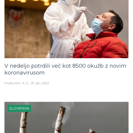
V nedeljo potrdili več kot 8500 okužb z novim
koronavirusom
Hudo.com
A. G.
31. Jan 2022
SLOVENIJA