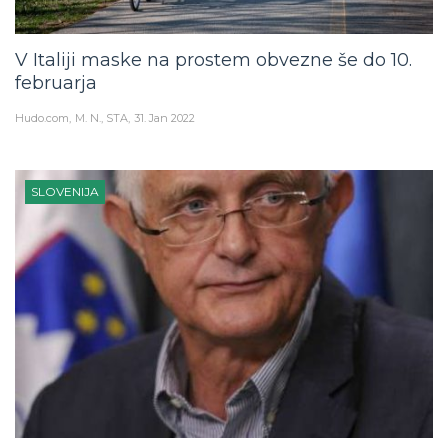
V Italiji maske na prostem obvezne še do 10.
februarja
Hudo.com
M. N., STA
31. Jan 2022
SLOVENIJA