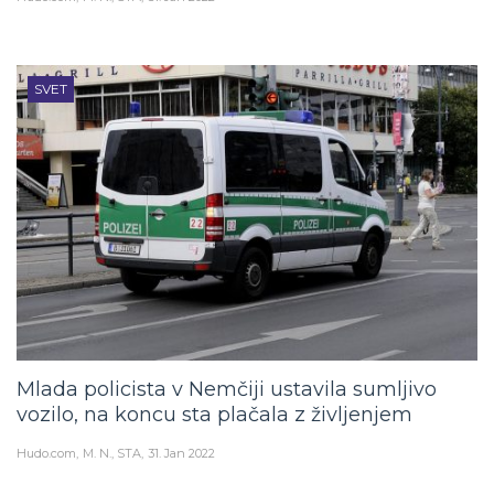
SVET
Mlada policista v Nemčiji ustavila sumljivo
vozilo, na koncu sta plačala z življenjem
Hudo.com
M. N., STA
31. Jan 2022