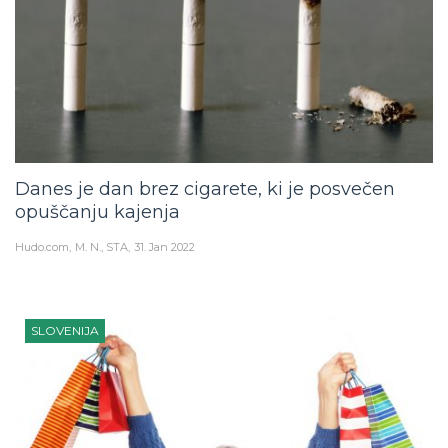
Danes je dan brez cigarete, ki je posvečen
opuščanju kajenja
Hudo.com
M. N., STA
31. Jan 2022
SLOVENIJA