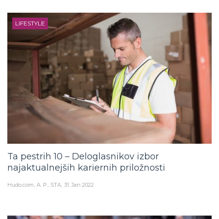
LIFESTYLE
Ta pestrih 10 – Deloglasnikov izbor
najaktualnejših kariernih priložnosti
Hudo.com
A. P., STA
31. Jan 2022