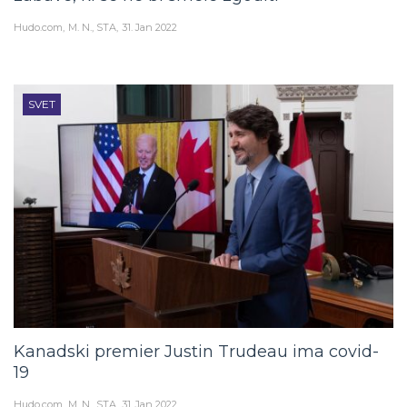
Hudo.com
M. N., STA
31. Jan 2022
SVET
Kanadski premier Justin Trudeau ima covid-
19
Hudo.com
M. N., STA
31. Jan 2022