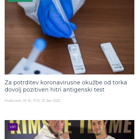
Za potrditev koronavirusne okužbe od torka
dovolj pozitiven hitri antigenski test
Hudo.com
M. N., STA
31. Jan 2022
VIP