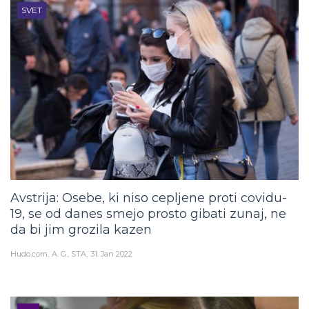
SVET
Avstrija: Osebe, ki niso cepljene proti covidu-
19, se od danes smejo prosto gibati zunaj, ne
da bi jim grozila kazen
Hudo.com
A. G., STA
31. Jan 2022
VIP