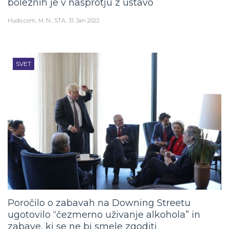
Hudo.com
M. N., STA
31. Jan 2022
SVET
Poročilo o zabavah na Downing Streetu
ugotovilo “čezmerno uživanje alkohola” in
zabave, ki se ne bi smele zgoditi