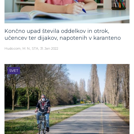
Končno upad števila oddelkov in otrok,
učencev ter dijakov, napotenih v karanteno
Hudo.com
M. N., STA
31. Jan 2022
SVET