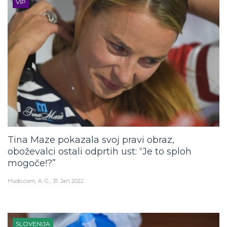
Tina Maze pokazala svoj pravi obraz,
oboževalci ostali odprtih ust: “Je to sploh
mogoče!?”
Hudo.com
A. G.
31. Jan 2022
SLOVENIJA