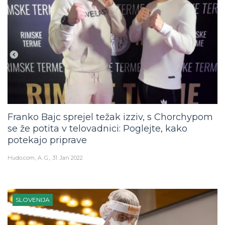
Franko Bajc sprejel težak izziv, s Chorchypom
se že potita v telovadnici: Poglejte, kako
potekajo priprave
Hudo.com
A. G.
31. Jan 2022
SLOVENIJA