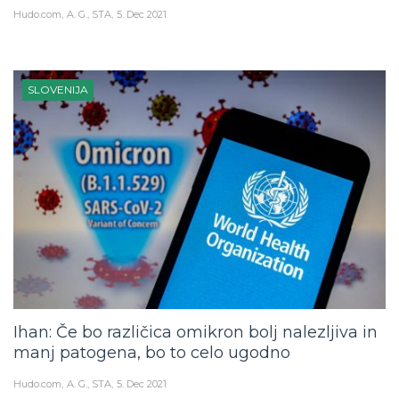
Hudo.com
A. G., STA
5. Dec 2021
SLOVENIJA
Ihan: Če bo različica omikron bolj nalezljiva in
manj patogena, bo to celo ugodno
Hudo.com
A. G., STA
5. Dec 2021