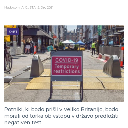
Hudo.com
A. G., STA
5. Dec 2021
SVET
Potniki, ki bodo prišli v Veliko Britanijo, bodo
morali od torka ob vstopu v državo predložiti
negativen test