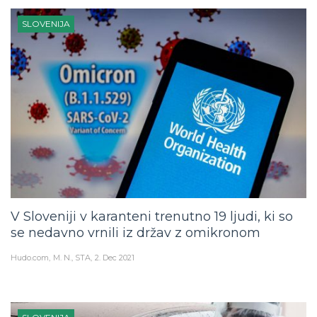
SLOVENIJA
V Sloveniji v karanteni trenutno 19 ljudi, ki so
se nedavno vrnili iz držav z omikronom
Hudo.com
M. N., STA
2. Dec 2021