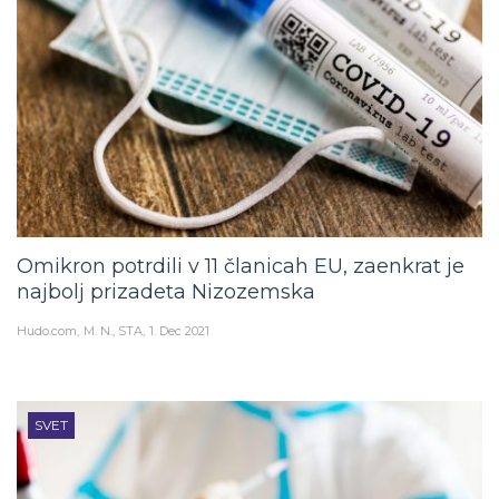
Omikron potrdili v 11 članicah EU, zaenkrat je
najbolj prizadeta Nizozemska
Hudo.com
M. N., STA
1. Dec 2021
SVET