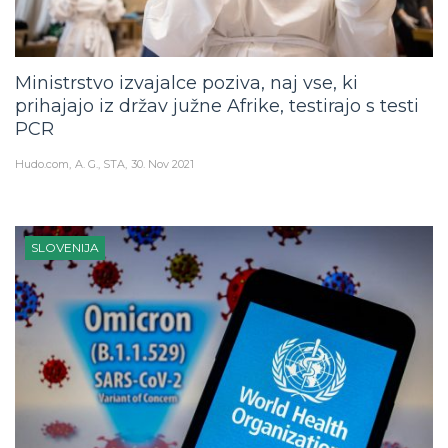
Ministrstvo izvajalce poziva, naj vse, ki
prihajajo iz držav južne Afrike, testirajo s testi
PCR
Hudo.com
A. G., STA
30. Nov 2021
SLOVENIJA