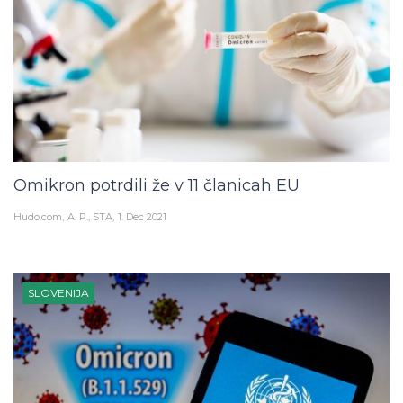
Omikron potrdili že v 11 članicah EU
Hudo.com
A. P., STA
1. Dec 2021
SLOVENIJA