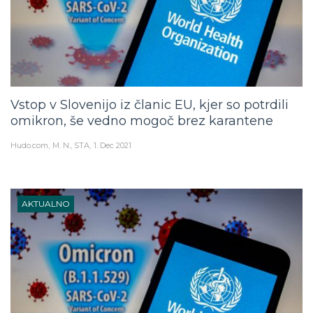
Vstop v Slovenijo iz članic EU, kjer so potrdili
omikron, še vedno mogoč brez karantene
Hudo.com
M. N., STA
1. Dec 2021
AKTUALNO