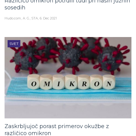
Različico omikron potrdili tudi pri naših južnih
sosedih
Hudo.com
A. G., STA
6. Dec 2021
SVET
Zaskrbljujoč porast primerov okužbe z
različico omikron