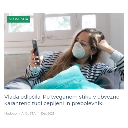
SLOVENIJA
Vlada odločila: Po tveganem stiku v obvezno
karanteno tudi cepljeni in prebolevniki
Hudo.com
A. G., STA
4. Dec 2021