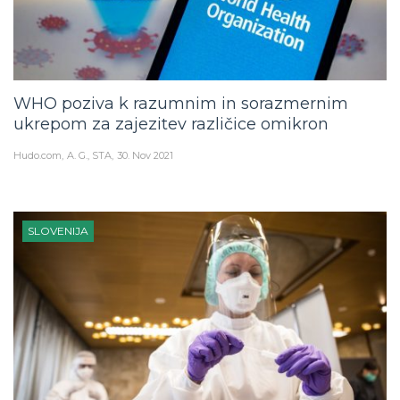
WHO poziva k razumnim in sorazmernim
ukrepom za zajezitev različice omikron
Hudo.com
A. G., STA
30. Nov 2021
SLOVENIJA