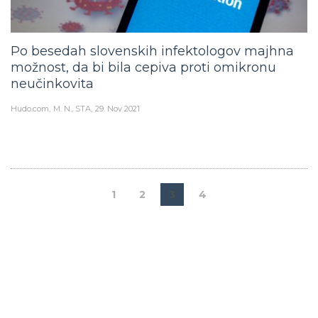
Po besedah slovenskih infektologov majhna
možnost, da bi bila cepiva proti omikronu
neučinkovita
Hudo.com
M. N., STA
29. Nov 2021
1
2
3
4