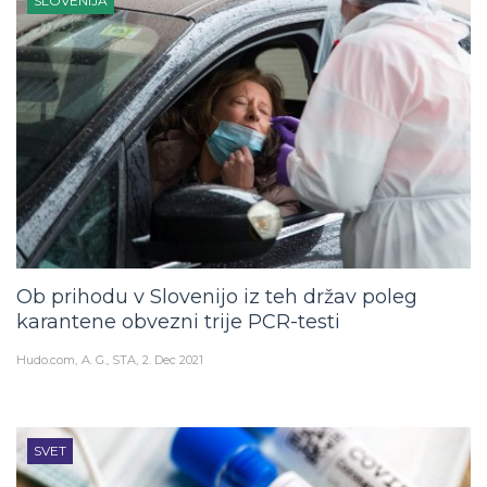
SLOVENIJA
Ob prihodu v Slovenijo iz teh držav poleg
karantene obvezni trije PCR-testi
Hudo.com
A. G., STA
2. Dec 2021
SVET