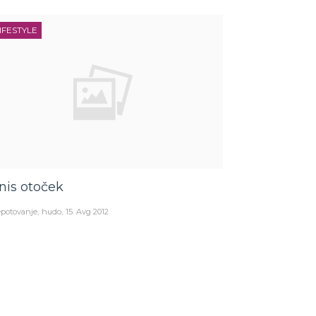
IFESTYLE
nis otoček
potovanje
hudo
15. Avg 2012