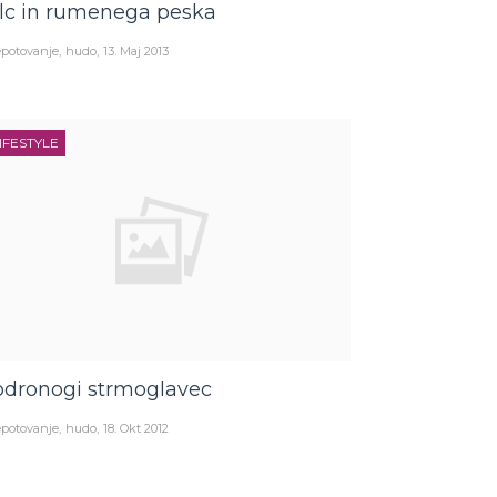
ilc in rumenega peska
potovanje
hudo
13. Maj 2013
IFESTYLE
dronogi strmoglavec
potovanje
hudo
18. Okt 2012