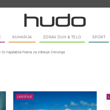
E
KUHARIJA
ZDRAV DUH & TELO
ŠPORT
e to najslabša hrana za zdravje črevesja
 pred spanjem dobro pojesti žlico medu?
LIFESTYLE
L