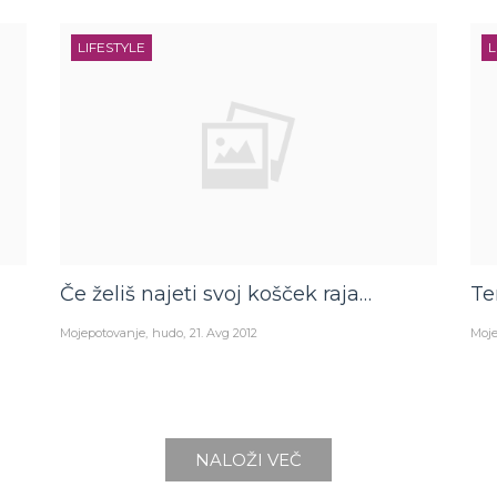
LIFESTYLE
L
Če želiš najeti svoj košček raja…
Te
Mojepotovanje
hudo
21. Avg 2012
Moje
NALOŽI VEČ