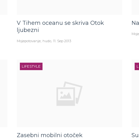
V Tihem oceanu se skriva Otok
Na
ljubezni
Moje
Mojepotovanje
hudo
11. Sep 2013
LIFESTYLE
L
Zasebni mobilni otoček
Su