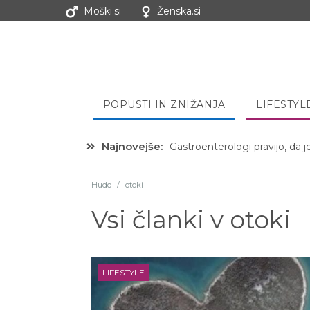
Moški.si
Ženska.si
POPUSTI IN ZNIŽANJA
LIFESTYL
Najnovejše:
Gastroenterologi pravijo, da j
Hibernacijska dieta: Zakaj je
Hudo
/
otoki
Vsi članki v
otoki
LIFESTYLE