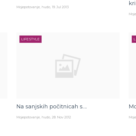
kr
Mojepotovanje
hudo
19. Jul 2013
Moje
LIFESTYLE
L
Na sanjskih počitnicah s….
Mo
Mojepotovanje
hudo
28. Nov 2012
Moje