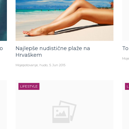
to
Najlepše nudistične plaže na
To
Hrvaškem
Moje
Mojepotovanje
hudo
5. Jun 2015
LIFESTYLE
L