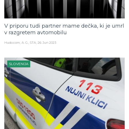
V priporu tudi partner mame dečka, ki je umrl
v razgretem avtomobilu
Hudo.com
A. G., STA
26. Jun 2023
SLOVENIJA