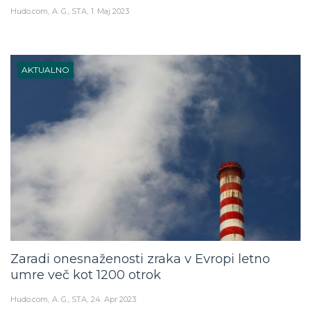
Hudo.com
A. G., STA
1. Maj 2023
AKTUALNO
Zaradi onesnaženosti zraka v Evropi letno
umre več kot 1200 otrok
Hudo.com
A. G., STA
24. Apr 2023