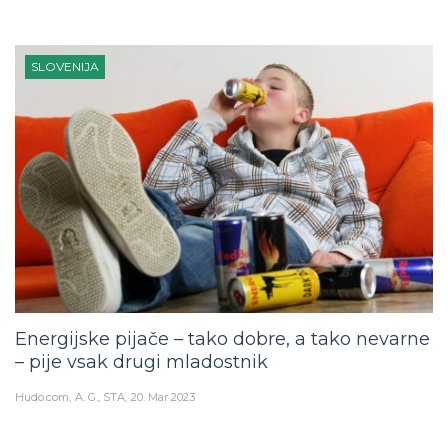
SLOVENIJA
Energijske pijače – tako dobre, a tako nevarne
– pije vsak drugi mladostnik
Hudo.com
A. G., STA
20. Mar 2023