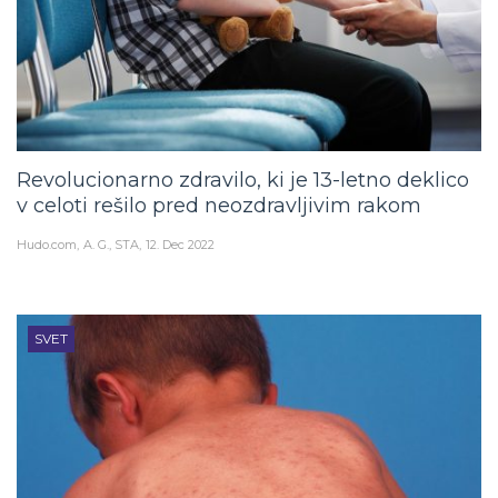
Revolucionarno zdravilo, ki je 13-letno deklico
v celoti rešilo pred neozdravljivim rakom
Hudo.com
A. G., STA
12. Dec 2022
SVET