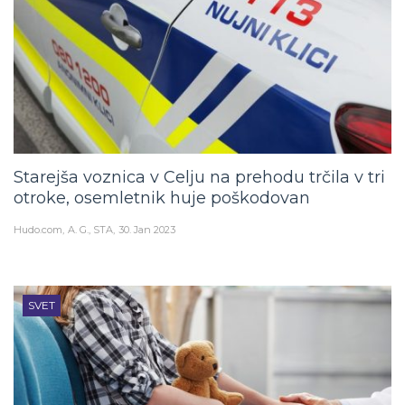
Starejša voznica v Celju na prehodu trčila v tri
otroke, osemletnik huje poškodovan
Hudo.com
A. G., STA
30. Jan 2023
SVET