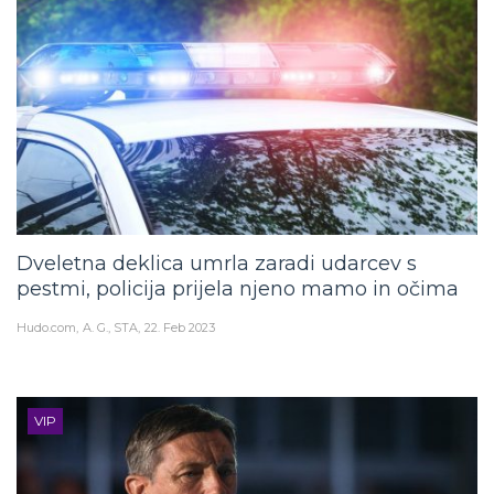
Dveletna deklica umrla zaradi udarcev s
pestmi, policija prijela njeno mamo in očima
Hudo.com
A. G., STA
22. Feb 2023
VIP