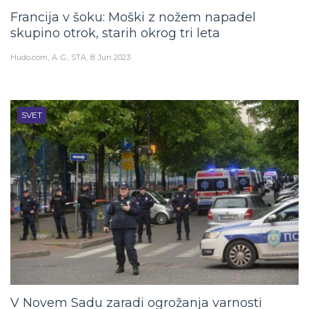
Francija v šoku: Moški z nožem napadel
skupino otrok, starih okrog tri leta
Hudo.com
A. G., STA
8. Jun 2023
SVET
V Novem Sadu zaradi ogrožanja varnosti