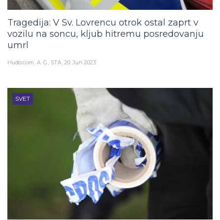
Tragedija: V Sv. Lovrencu otrok ostal zaprt v
vozilu na soncu, kljub hitremu posredovanju
umrl
Hudo.com
A. G., STA
20. Jun 2023
SVET