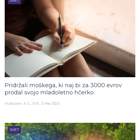
SVET
Pridržali moškega, ki naj bi za 3000 evrov
prodal svojo mladoletno hčerko
Hudo.com
A. G., STA
3. Mar 2023
SVET