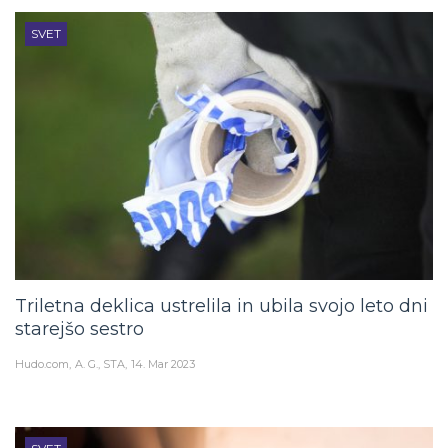
SVET
Triletna deklica ustrelila in ubila svojo leto dni
starejšo sestro
Hudo.com
A. G., STA
14. Mar 2023