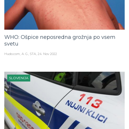
WHO: Ošpice neposredna grožnja po vsem
svetu
Hudo.com
A. G., STA
24. Nov 2022
SLOVENIJA