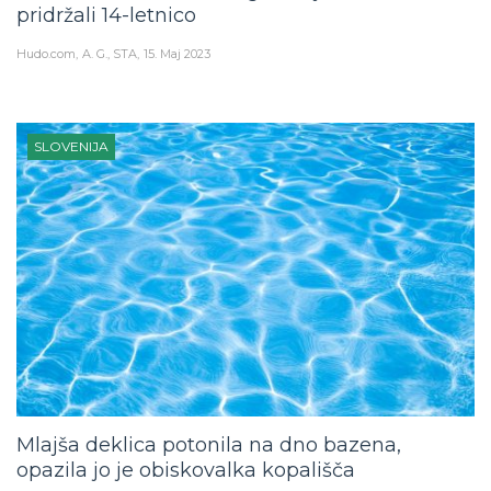
pridržali 14-letnico
Hudo.com
A. G., STA
15. Maj 2023
SLOVENIJA
Mlajša deklica potonila na dno bazena,
opazila jo je obiskovalka kopališča