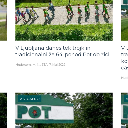
č
V Ljubljana danes tek trojk in
V 
tradicionalni že 64. pohod Pot ob žici
tr
ko
Hudo.com
M. N., STA
7. Maj 2022
ča
Hud
AKTUALNO