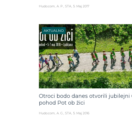
Hudo.com
A. P., STA
5. Maj 2017
AKTUALNO
Otroci bodo danes otvorili jubilejni 
pohod Pot ob žici
Hudo.com
A. G., STA
5. Maj 2016