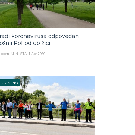
radi koronavirusa odpovedan
tošnji Pohod ob žici
o.com
M. N., STA
1. Apr 2020
AKTUALNO