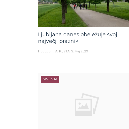
Ljubljana danes obeležuje svoj
največji praznik
Hudo.com
A. P., STA
9. Maj 2020
MNENJA