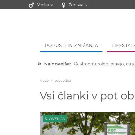
Moški.si
Ženska.si
POPUSTI IN ZNIŽANJA
LIFESTYL
Najnovejše:
Hibernacijska dieta: Zakaj je
Hudo
/
pot ob žici
Vsi članki v
pot ob 
SLOVENIJA