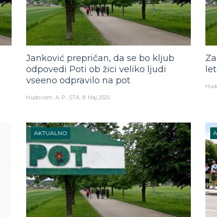
Janković prepričan, da se bo kljub
Za
odpovedi Poti ob žici veliko ljudi
le
vseeno odpravilo na pot
Hud
Hudo.com
A. P., STA
8. Maj 2020
AKTUALNO