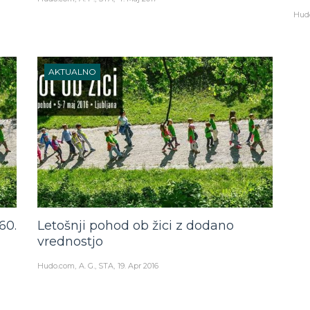
Hud
AKTUALNO
60.
Letošnji pohod ob žici z dodano
vrednostjo
Hudo.com
A. G., STA
19. Apr 2016