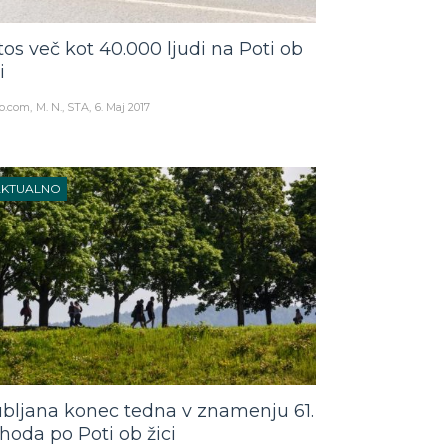
tos več kot 40.000 ljudi na Poti ob
i
o.com
M. N., STA
6. Maj 2017
AKTUALNO
ubljana konec tedna v znamenju 61.
hoda po Poti ob žici