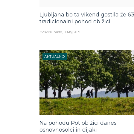
Ljubljana bo ta vikend gostila že 63
tradicionalni pohod ob žici
Moški.si
hudo
8. Maj 2019
AKTUALNO
Na pohodu Pot ob žici danes
osnovnošolci in dijaki