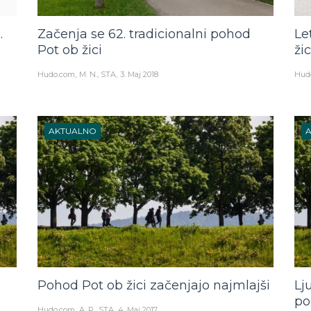
.
Začenja se 62. tradicionalni pohod
Le
Pot ob žici
žic
Hudo.com
M. N., STA
3. Maj 2018
Hud
AKTUALNO
Pohod Pot ob žici začenjajo najmlajši
Lj
po
Hudo.com
A. P., STA
4. Maj 2017