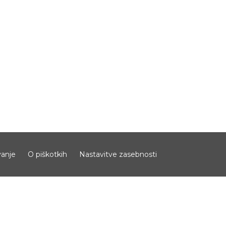
anje
O piškotkih
Nastavitve zasebnosti