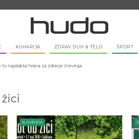
E
KUHARIJA
ZDRAV DUH & TELO
ŠPORT
 pred spanjem dobro pojesti žlico medu?
žici
SLOVENIJA
S