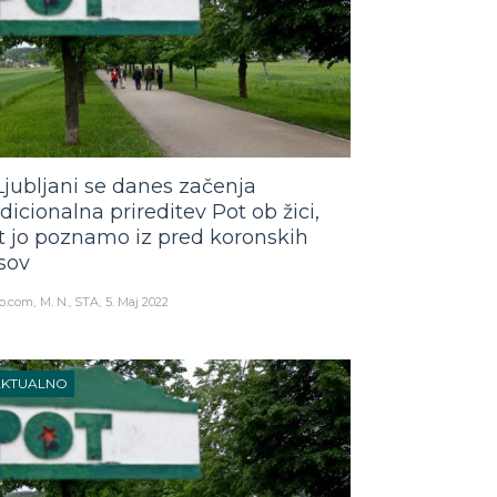
Ljubljani se danes začenja
adicionalna prireditev Pot ob žici,
t jo poznamo iz pred koronskih
sov
o.com
M. N., STA
5. Maj 2022
AKTUALNO