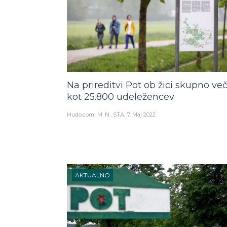
Na prireditvi Pot ob žici skupno ve
kot 25.800 udeležencev
Hudo.com
M. N., STA
7. Maj 2022
AKTUALNO