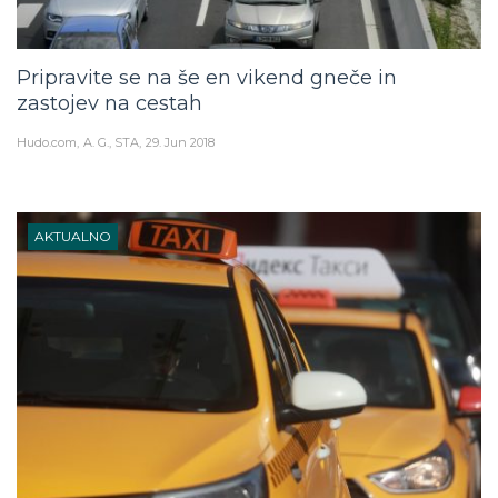
Pripravite se na še en vikend gneče in
zastojev na cestah
Hudo.com
A. G., STA
29. Jun 2018
AKTUALNO