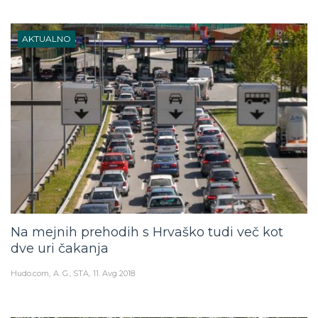
AKTUALNO
Na mejnih prehodih s Hrvaško tudi več kot
dve uri čakanja
Hudo.com
A. G., STA
11. Avg 2018