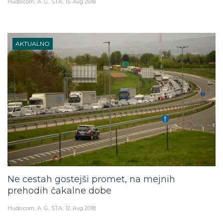
Hudo.com
A. G., STA
15. Avg 2018
AKTUALNO
Ne cestah gostejši promet, na mejnih
prehodih čakalne dobe
Hudo.com
A. G., STA
12. Avg 2018