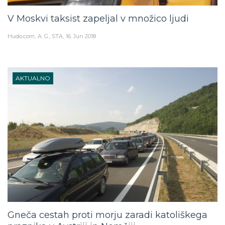
V Moskvi taksist zapeljal v množico ljudi
Hudo.com
A. G., STA
16. Jun 2018
AKTUALNO
Gneča cestah proti morju zaradi katoliškega