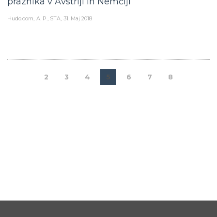
praznika v Avstriji in Nemčiji
Hudo.com
A. P., STA
31. Maj 2018
2
3
4
5
6
7
8