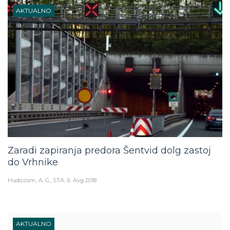
AKTUALNO
Zaradi zapiranja predora Šentvid dolg zastoj
do Vrhnike
Hudo.com
A. G., STA
6. Avg 2018
AKTUALNO