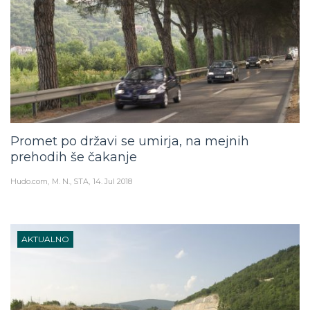
Promet po državi se umirja, na mejnih
prehodih še čakanje
Hudo.com
M. N., STA
14. Jul 2018
AKTUALNO