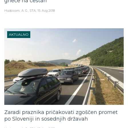
gneče na cestah
Hudo.com
A. G., STA
15. Avg 2018
AKTUALNO
Zaradi praznika pričakovati zgoščen promet
po Sloveniji in sosednjih državah