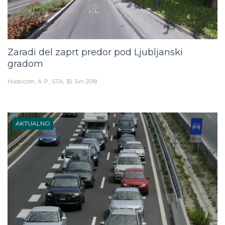
Zaradi del zaprt predor pod Ljubljanski
gradom
Hudo.com
A. P., STA
30. Jun 2018
AKTUALNO