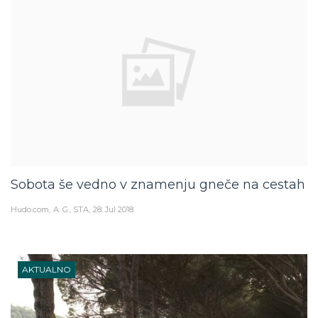
Sobota še vedno v znamenju gneče na cestah
Hudo.com
A. G., STA
28. Jul 2018
AKTUALNO