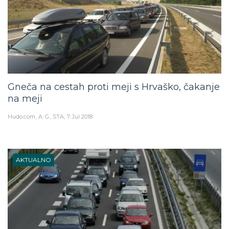
Gneča na cestah proti meji s Hrvaško, čakanje
na meji
Hudo.com
A. G., STA
7. Jul 2018
AKTUALNO