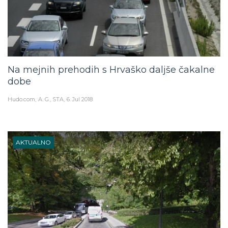
Na mejnih prehodih s Hrvaško daljše čakalne
dobe
Hudo.com
A. G., STA
6. Jul 2018
AKTUALNO