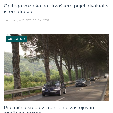
Opitega voznika na Hrvaškem prijeli dvakrat v
istem dnevu
Hudo.com
A. G., STA
20. Avg 2018
AKTUALNO
Praznična sreda v znamenju zastojev in