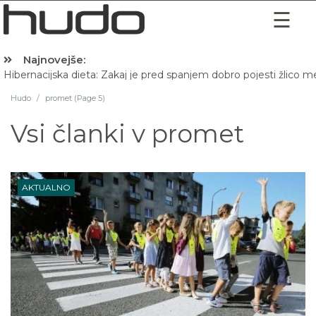
Najnovejše:
Hibernacijska dieta: Zakaj je pred spanjem dobro pojesti žlico 
Hudo
/
promet (Page 5)
Vsi članki v
promet
AKTUALNO