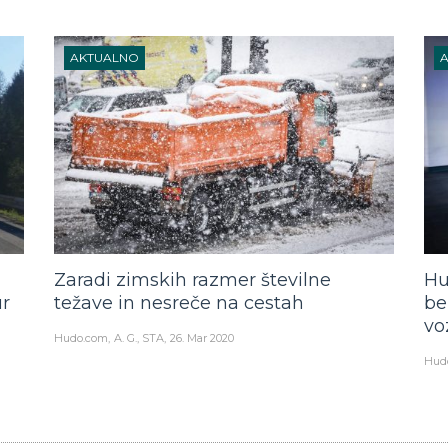
AKTUALNO
Zaradi zimskih razmer številne
Hu
ur
težave in nesreče na cestah
be
vo
Hudo.com
A. G., STA
26. Mar 2020
Hud