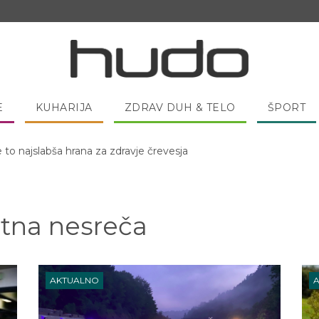
E
KUHARIJA
ZDRAV DUH & TELO
ŠPORT
 pred spanjem dobro pojesti žlico medu?
tna nesreča
AKTUALNO