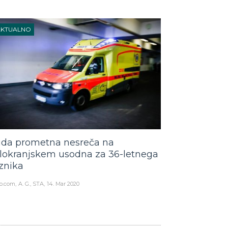
AKTUALNO
da prometna nesreča na
lokranjskem usodna za 36-letnega
znika
o.com
A. G., STA
14. Mar 2020