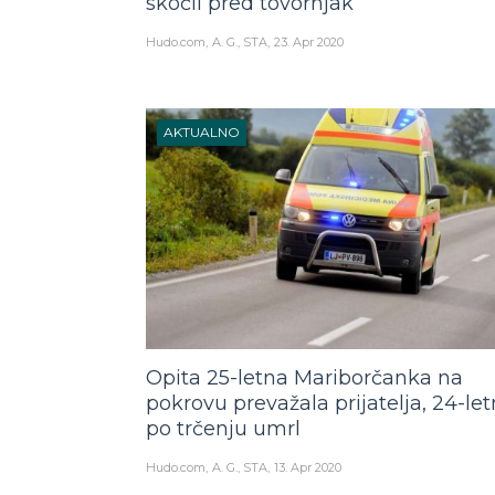
skočil pred tovornjak
Hudo.com
A. G., STA
23. Apr 2020
AKTUALNO
Opita 25-letna Mariborčanka na
pokrovu prevažala prijatelja, 24-let
po trčenju umrl
Hudo.com
A. G., STA
13. Apr 2020