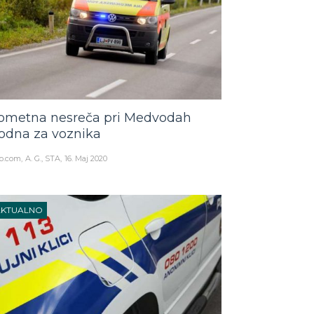
ometna nesreča pri Medvodah
odna za voznika
o.com
A. G., STA
16. Maj 2020
AKTUALNO