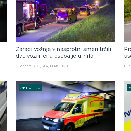
Zaradi vožnje v nasprotni smeri trčili
Pr
dve vozili, ena oseba je umrla
us
Hudo.com
A. G., STA
18. Maj 2020
Hud
AKTUALNO