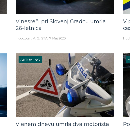
V nesreči pri Slovenj Gradcu umrla
V 
26-letnica
ce
Hudo.com
A. G., STA
7. Maj 2020
Hud
AKTUALNO
V enem dnevu umrla dva motorista
Po