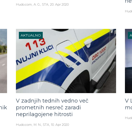
ne
Hudo.com
A. G., STA
20. Apr 2020
Hud
AKTUALNO
V zadnjih tednih vedno več
V 
nik
prometnih nesreč zaradi
mo
neprilagojene hitrosti
Hud
Hudo.com
M. N., STA
10. Apr 2020