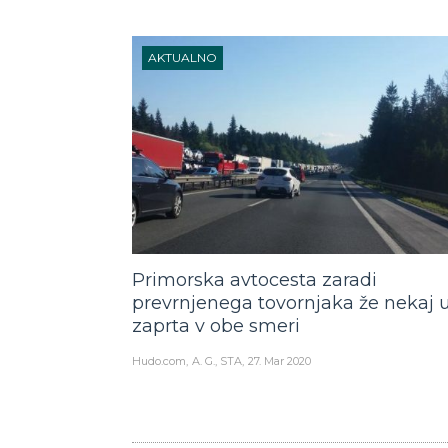
AKTUALNO
Primorska avtocesta zaradi
prevrnjenega tovornjaka že nekaj 
zaprta v obe smeri
Hudo.com
A. G., STA
27. Mar 2020