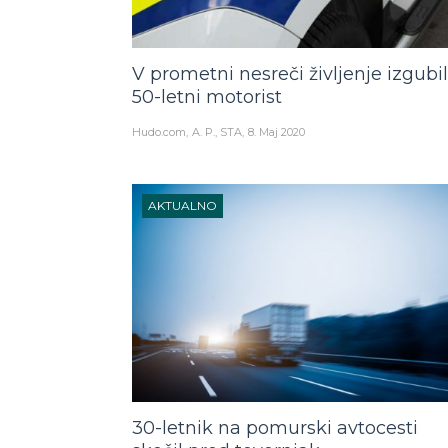
V prometni nesreči življenje izgubil
50-letni motorist
Hudo.com
A. P., STA
8. Maj 2020
AKTUALNO
30-letnik na pomurski avtocesti