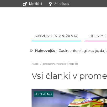
Moški.si
Ženska.si
POPUSTI IN ZNIŽANJA
LIFESTYL
Najnovejše:
Hibernacijska dieta: Zakaj je
Hudo
/
prometna nesreča (Page 11)
Vsi članki v
prome
AKTUALNO