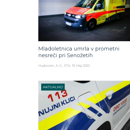
Mladoletnica umrla v prometni
nesreči pri Senožetih
Hudo.com
A. G., STA
19. Maj 2020
AKTUALNO