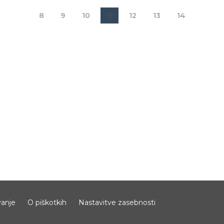
8
9
10
11
12
13
14
anje
O piškotkih
Nastavitve zasebnosti