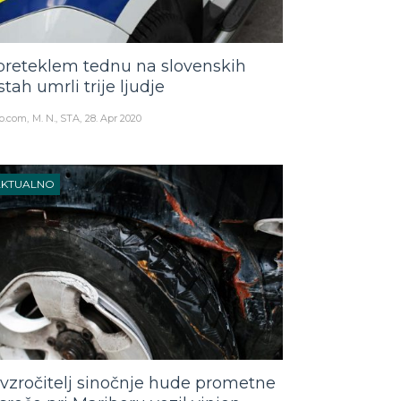
preteklem tednu na slovenskih
stah umrli trije ljudje
o.com
M. N., STA
28. Apr 2020
AKTUALNO
vzročitelj sinočnje hude prometne