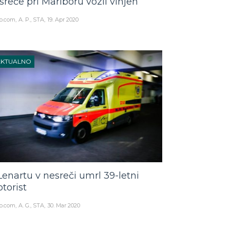
sreče pri Mariboru vozil vinjen
o.com
A. P., STA
19. Apr 2020
AKTUALNO
Lenartu v nesreči umrl 39-letni
torist
o.com
A. G., STA
30. Mar 2020