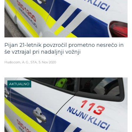
Pijan 21-letnik povzročil prometno nesrečo in
še vztrajal pri nadaljnji vožnji
Hudo.com
A. G., STA
5. Nov 2020
AKTUALNO