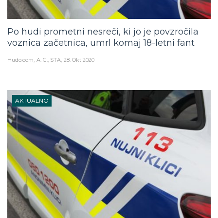
Po hudi prometni nesreči, ki jo je povzročila
voznica začetnica, umrl komaj 18-letni fant
Hudo.com
A. G., STA
28. Okt 2020
AKTUALNO