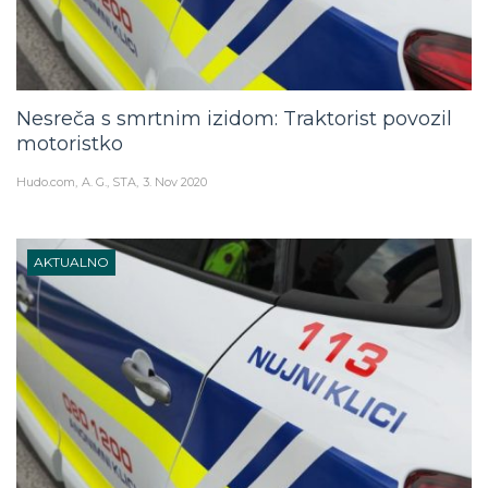
Nesreča s smrtnim izidom: Traktorist povozil
motoristko
Hudo.com
A. G., STA
3. Nov 2020
AKTUALNO