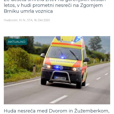
letos, v hudi prometni nesreči na Zgornjem
Brniku umrla voznica
Hudo.com
M. N., STA
16. Okt 2020
AKTUALNO
Huda nesreča med Dvorom in Žužemberkom,
umrl 22-letnik