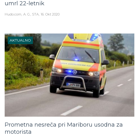
Hudo.com
A. G., STA
16. Okt 2020
AKTUALNO
Prometna nesreča pri Mariboru usodna za
motorista
Hudo.com
A. G., STA
4. Okt 2020