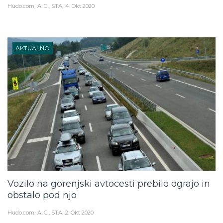
AKTUALNO
Vozilo na gorenjski avtocesti prebilo ograjo in
obstalo pod njo
Hudo.com
A. G., STA
2. Okt 2020