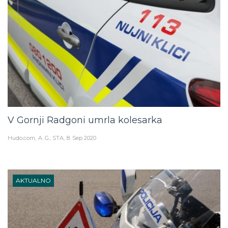
V Gornji Radgoni umrla kolesarka
Hudo.com
A. G., STA
8. Sep 2020
AKTUALNO