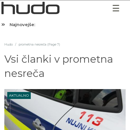
Najnovejše:
Hibernacijska dieta: Zakaj je pred spanjem dobro pojesti žlico 
Hudo
/
prometna nesreča (Page 7)
Vsi članki v
prometna
nesreča
AKTUALNO