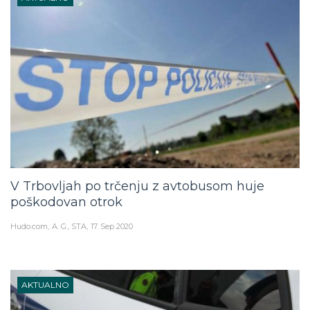
V Trbovljah po trčenju z avtobusom huje
poškodovan otrok
Hudo.com
A. G., STA
17. Sep 2020
AKTUALNO