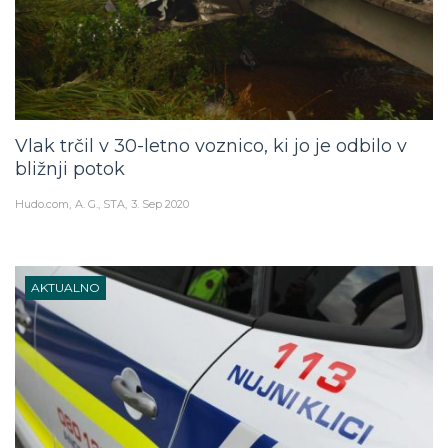
Vlak trčil v 30-letno voznico, ki jo je odbilo v
bližnji potok
Hudo.com
A. G., STA
3. Sep 2020
AKTUALNO