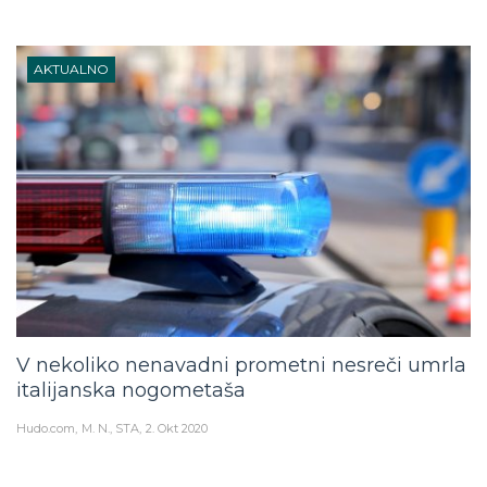
AKTUALNO
V nekoliko nenavadni prometni nesreči umrla
italijanska nogometaša
Hudo.com
M. N., STA
2. Okt 2020