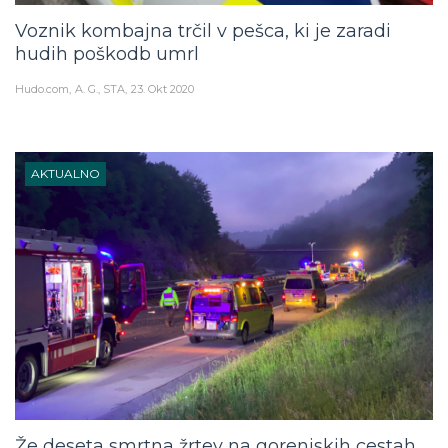
Voznik kombajna trčil v pešca, ki je zaradi
hudih poškodb umrl
Hudo.com
A. G., STA
23. Okt 2020
AKTUALNO
Že deseta smrtna žrtev na gorenjskih cestah