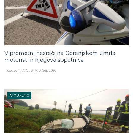
V prometni nesreči na Gorenjskem umrla
motorist in njegova sopotnica
Hudo.com
A. G., STA
3. Sep 2020
AKTUALNO