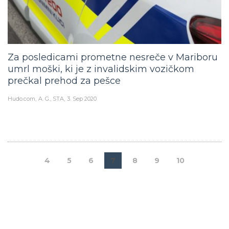
Za posledicami prometne nesreče v Mariboru
umrl moški, ki je z invalidskim vozičkom
prečkal prehod za pešce
Hudo.com
A. G., STA
3. Sep 2020
4
5
6
7
8
9
10