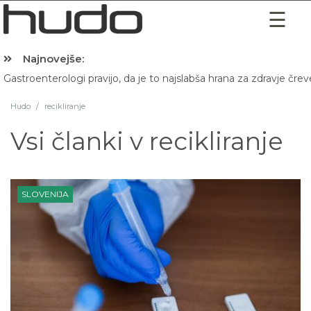
Najnovejše:
Hibernacijska dieta: Zakaj je pred spanjem dobro pojesti žlico 
Hudo
/
recikliranje
Vsi članki v
recikliranje
SLOVENIJA