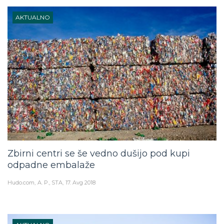
AKTUALNO
Zbirni centri se še vedno dušijo pod kupi
odpadne embalaže
Hudo.com
A. P., STA
17. Avg 2018
AKTUALNO