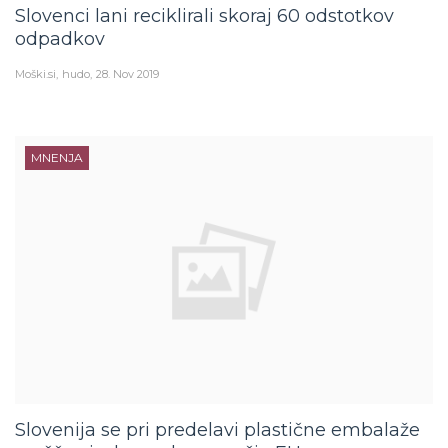
Slovenci lani reciklirali skoraj 60 odstotkov
odpadkov
Moški.si
hudo
28. Nov 2019
MNENJA
Slovenija se pri predelavi plastične embalaže
uvršča visoko nad povprečje EU