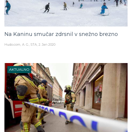
Na Kaninu smučar zdrsnil v snežno brezno
Hudo.com
A. G., STA
2. Jan 2020
AKTUALNO