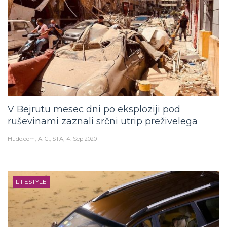
V Bejrutu mesec dni po eksploziji pod
ruševinami zaznali srčni utrip preživelega
Hudo.com
A. G., STA
4. Sep 2020
LIFESTYLE