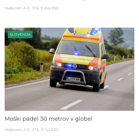
Hudo.com
A. P., STA
9. Avg 2022
SLOVENIJA
Moški padel 30 metrov v globel
Hudo.com
A. G., STA
31. Jul 2022