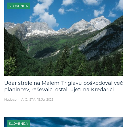
SLOVENIJA
Udar strele na Malem Triglavu poškodoval več
planincev, reševalci ostali ujeti na Kredarici
Hudo.com
A. G., STA
15. Jul 2022
SLOVENIJA