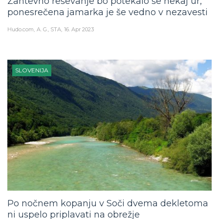
Zahtevno reševanje bo potekalo še nekaj ur,
ponesrečena jamarka je še vedno v nezavesti
Hudo.com
A. G., STA
16. Apr 2023
SLOVENIJA
Po nočnem kopanju v Soči dvema dekletoma
ni uspelo priplavati na obrežje