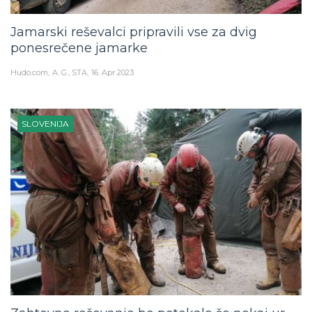
Jamarski reševalci pripravili vse za dvig
ponesrečene jamarke
Hudo.com
A. G., STA
16. Apr 2023
SLOVENIJA