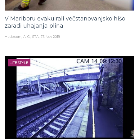
V Mariboru evakuirali večstanovanjsko hišo
zaradi uhajanja plina
Hudo.com
A. G., STA
27. Nov 2019
LIFESTYLE