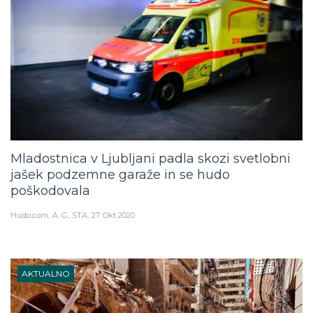
Mladostnica v Ljubljani padla skozi svetlobni
jašek podzemne garaže in se hudo
poškodovala
Hudo.com
A. G., STA
27. Okt 2020
AKTUALNO