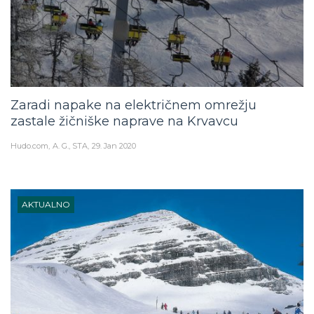
Zaradi napake na električnem omrežju
zastale žičniške naprave na Krvavcu
Hudo.com
A. G., STA
29. Jan 2020
AKTUALNO