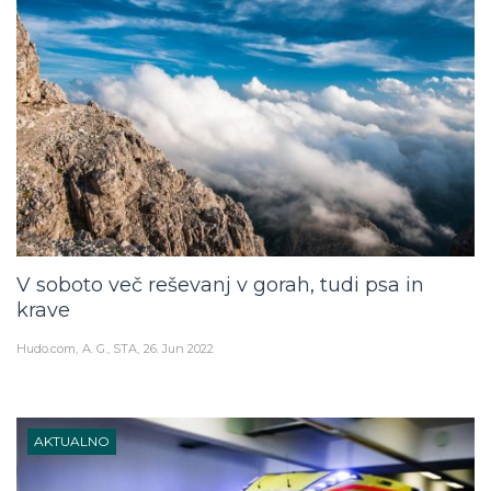
V soboto več reševanj v gorah, tudi psa in
krave
Hudo.com
A. G., STA
26. Jun 2022
AKTUALNO