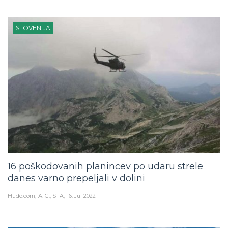
SLOVENIJA
16 poškodovanih planincev po udaru strele
danes varno prepeljali v dolini
Hudo.com
A. G., STA
16. Jul 2022