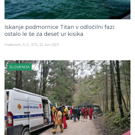
Iskanje podmornice Titan v odločilni fazi:
ostalo le še za deset ur kisika
Hudo.com
A. G., STA
22. Jun 2023
SLOVENIJA