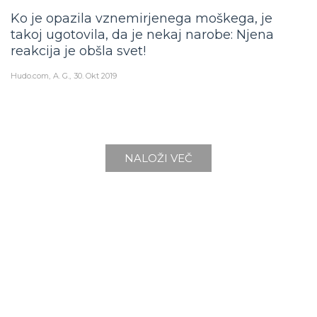
Ko je opazila vznemirjenega moškega, je
takoj ugotovila, da je nekaj narobe: Njena
reakcija je obšla svet!
Hudo.com
A. G.
30. Okt 2019
NALOŽI VEČ