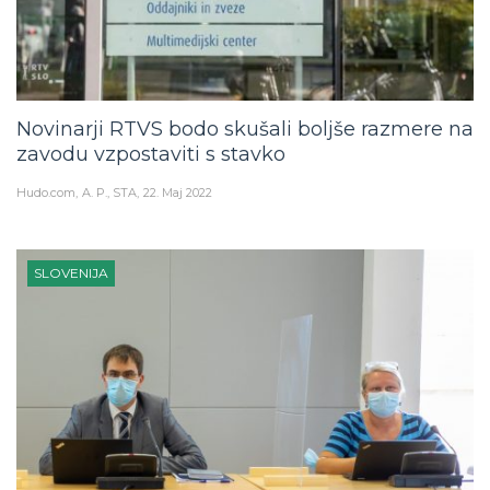
Novinarji RTVS bodo skušali boljše razmere na
zavodu vzpostaviti s stavko
Hudo.com
A. P., STA
22. Maj 2022
SLOVENIJA