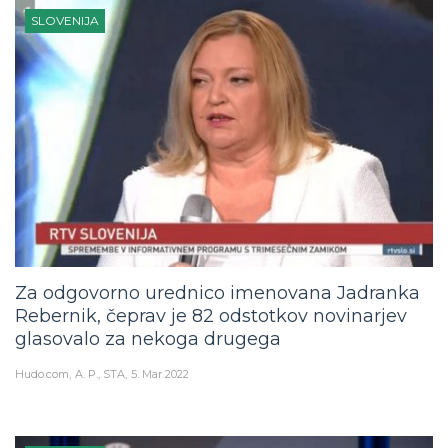
SLOVENIJA
Za odgovorno urednico imenovana Jadranka
Rebernik, čeprav je 82 odstotkov novinarjev
glasovalo za nekoga drugega
Hudo.com
A. P., STA
5. Mar 2022