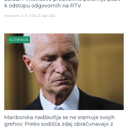
k odstopu odgovornih na RTV
Hudo.com
A. P., STA
22. Apr 2022
SLOVENIJA
Mariborska nadškofija se ne sramuje svojih
grehov: Preko sodišča zdaj obračunavajo z