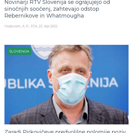
Novinarji RTV Slovenija se ograjujejo od
sinočnjih soočenj, zahtevajo odstop
Rebernikove in Whatmougha
Hudo.com
A. P., STA
22. Apr 2022
SLOVENIJA
Zaradi Pirkovičeve predvolilne polomije poziv