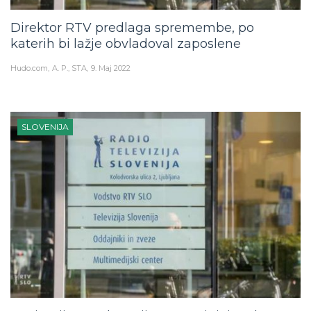
Direktor RTV predlaga spremembe, po
katerih bi lažje obvladoval zaposlene
Hudo.com
A. P., STA
9. Maj 2022
SLOVENIJA