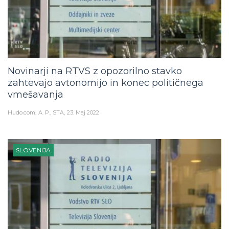
Novinarji na RTVS z opozorilno stavko
zahtevajo avtonomijo in konec političnega
vmešavanja
Hudo.com
A. P., STA
23. Maj 2022
SLOVENIJA