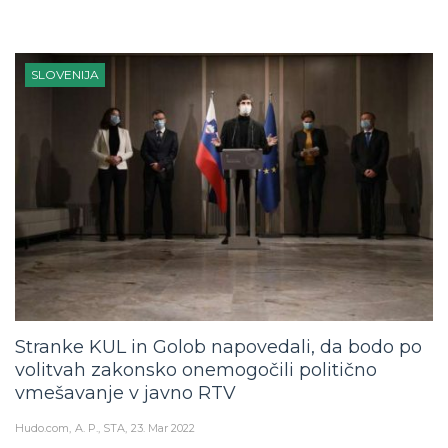
SLOVENIJA
Stranke KUL in Golob napovedali, da bodo po
volitvah zakonsko onemogočili politično
vmešavanje v javno RTV
Hudo.com
A. P., STA
23. Mar 2022