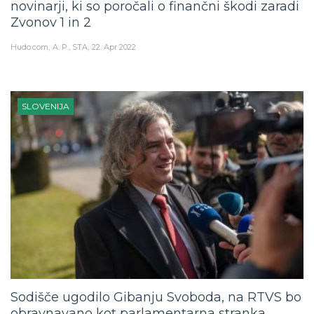
novinarji, ki so poročali o finančni škodi zaradi
Zvonov 1 in 2
Hudo.com
A. P., STA
22. Apr 2022
SLOVENIJA
Sodišče ugodilo Gibanju Svoboda, na RTVS bo
obravnavano kot parlamentarna stranka