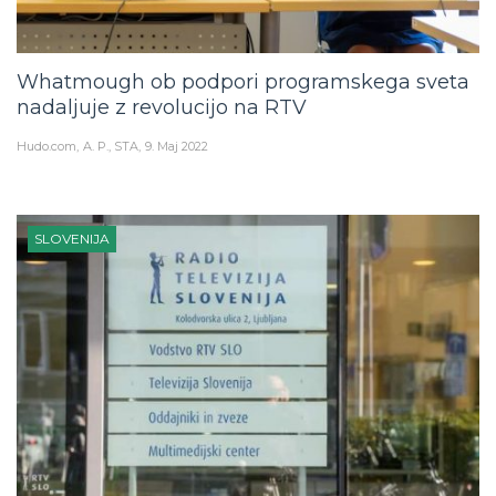
Whatmough ob podpori programskega sveta
nadaljuje z revolucijo na RTV
Hudo.com
A. P., STA
9. Maj 2022
SLOVENIJA