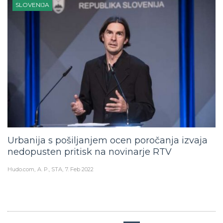
SLOVENIJA
Urbanija s pošiljanjem ocen poročanja izvaja
nedopusten pritisk na novinarje RTV
Hudo.com
A. P., STA
7. Feb 2022