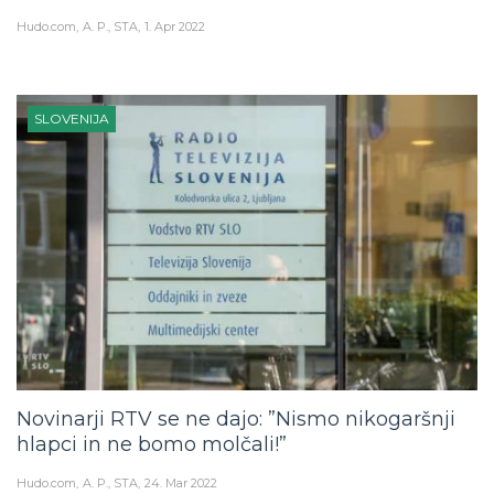
Hudo.com
A. P., STA
1. Apr 2022
SLOVENIJA
Novinarji RTV se ne dajo: ”Nismo nikogaršnji
hlapci in ne bomo molčali!”
Hudo.com
A. P., STA
24. Mar 2022