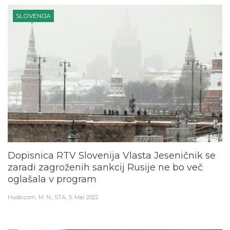
SLOVENIJA
Dopisnica RTV Slovenija Vlasta Jeseničnik se
zaradi zagroženih sankcij Rusije ne bo več
oglašala v program
Hudo.com
M. N., STA
5. Mar 2022