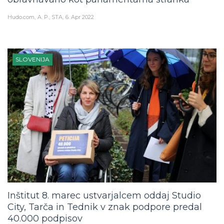
Hudo.com
A. P., STA
6. Apr 2022
SLOVENIJA
Inštitut 8. marec ustvarjalcem oddaj Studio
City, Tarča in Tednik v znak podpore predal
40.000 podpisov