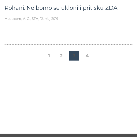
Rohani: Ne bomo se uklonili pritisku ZDA
Hudo.com
A. G., STA
12. Maj 2019
1
2
3
4