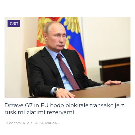
SVET
Države G7 in EU bodo blokirale transakcije z
ruskimi zlatimi rezervami
Hudo.com
A. P., STA
24. Mar 2022