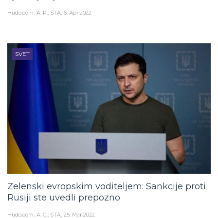
Hudo.com
A. P., STA
6. Apr 2022
SVET
Zelenski evropskim voditeljem: Sankcije proti
Rusiji ste uvedli prepozno
Hudo.com
A. G., STA
25. Mar 2022