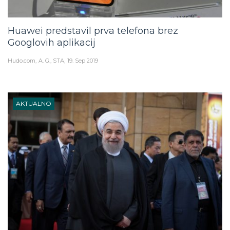
Huawei predstavil prva telefona brez
Googlovih aplikacij
Hudo.com
A. G., STA
19. Sep 2019
AKTUALNO