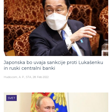
Japonska bo uvaja sankcije proti Lukašenku
in ruski centralni banki
Hudo.com
A. P., STA
28. Feb 2022
SVET