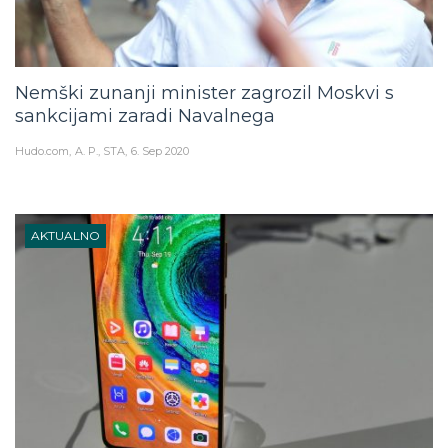
Nemški zunanji minister zagrozil Moskvi s
sankcijami zaradi Navalnega
Hudo.com
A. P., STA
6. Sep 2020
AKTUALNO