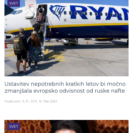
SVET
Ustavitev nepotrebnih kratkih letov bi močno
zmanjšala evropsko odvisnost od ruske nafte
Hudo.com
A. P., STA
12. Mar 2022
SVET