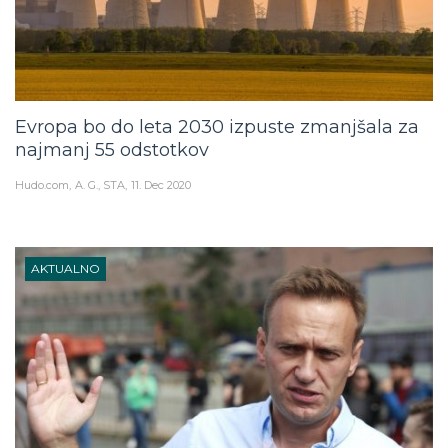
Evropa bo do leta 2030 izpuste zmanjšala za
najmanj 55 odstotkov
Hudo.com
A. G., STA
11. Dec 2020
AKTUALNO