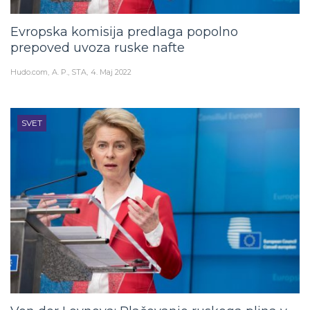
Evropska komisija predlaga popolno
prepoved uvoza ruske nafte
Hudo.com
A. P., STA
4. Maj 2022
SVET