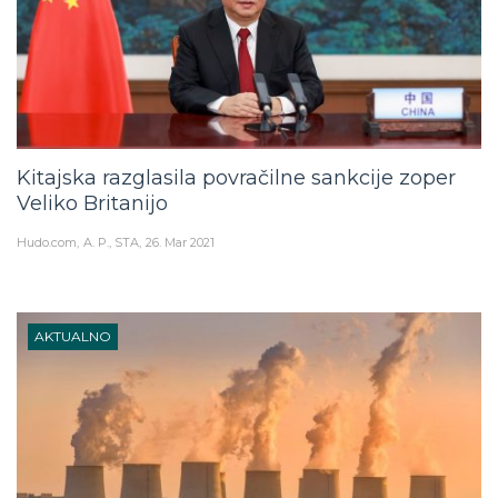
Kitajska razglasila povračilne sankcije zoper
Veliko Britanijo
Hudo.com
A. P., STA
26. Mar 2021
AKTUALNO