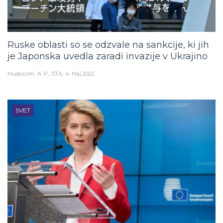
Ruske oblasti so se odzvale na sankcije, ki jih
je Japonska uvedla zaradi invazije v Ukrajino
Hudo.com
A. P., STA
4. Maj 2022
SVET