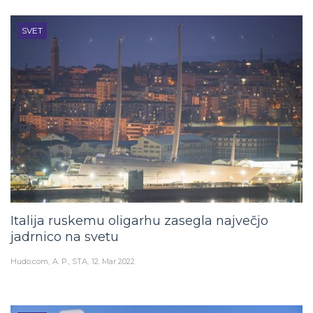
SVET
Italija ruskemu oligarhu zasegla največjo
jadrnico na svetu
Hudo.com
A. P., STA
12. Mar 2022