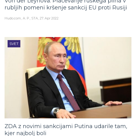
Von der Leynova: Plačevanje ruskega plina v
rubljih pomeni kršenje sankcij EU proti Rusiji
Hudo.com
A. P., STA
27. Apr 2022
SVET
ZDA z novimi sankcijami Putina udarile tam,
kjer najbolj boli