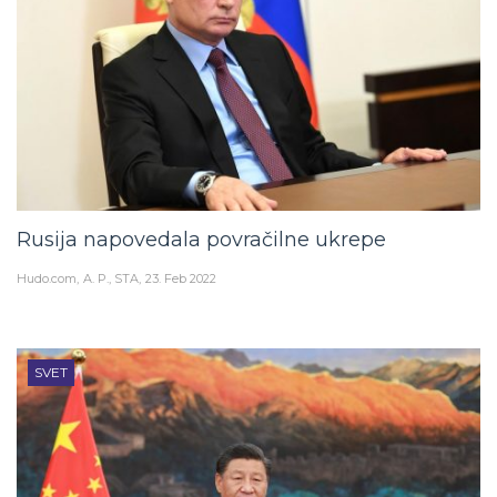
Rusija napovedala povračilne ukrepe
Hudo.com
A. P., STA
23. Feb 2022
SVET