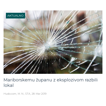
AKTUALNO
Mariborskemu županu z eksplozivom razbili
lokal
Hudo.com
M. N., STA
28. Mar 2019