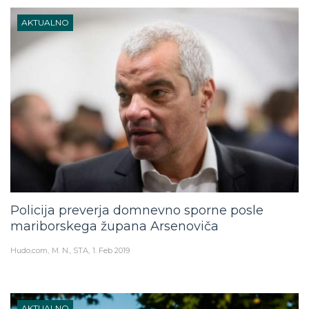
AKTUALNO
Policija preverja domnevno sporne posle
mariborskega župana Arsenoviča
Hudo.com
M. N., STA
1. Feb 2019
AKTUALNO