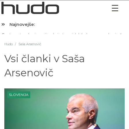
Najnovejše:
Hibernacijska dieta: Zakaj je pred spanjem dobro pojesti žlico 
Hudo
/
Saša Arsenovič
Vsi članki v
Saša
Arsenovič
SLOVENIJA