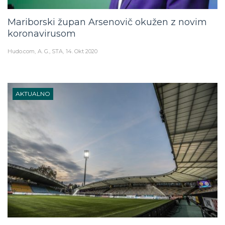
Mariborski župan Arsenovič okužen z novim
koronavirusom
Hudo.com
A. G., STA
14. Okt 2020
AKTUALNO
Mariborski župan obljublja: Zahodna tribuna