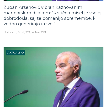
Župan Arsenovič v bran kaznovanim
mariborskim dijakom: “Kritična misel je vselej
dobrodošla, saj te pomenijo spremembe, ki
vedno generirajo razvoj”
Hudo.com
M. N., STA
4. Mar 2021
AKTUALNO