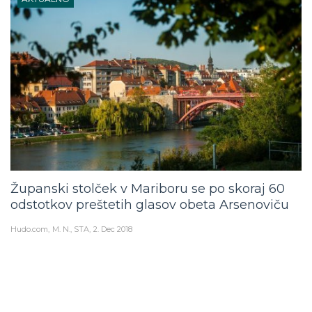
Županski stolček v Mariboru se po skoraj 60
odstotkov preštetih glasov obeta Arsenoviču
Hudo.com
M. N., STA
2. Dec 2018