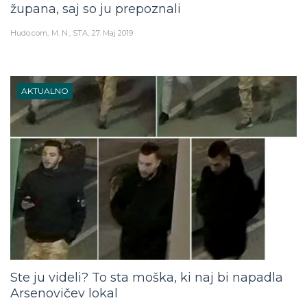
Hudo.com
M. N., STA
27. Maj 2019
AKTUALNO
Ste ju videli? To sta moška, ki naj bi napadla
Arsenovičev lokal