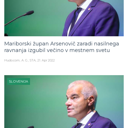
Mariborski župan Arsenovič zaradi nasilnega
ravnanja izgubil večino v mestnem svetu
Hudo.com
A. G., STA
21. Apr 2022
SLOVENIJA