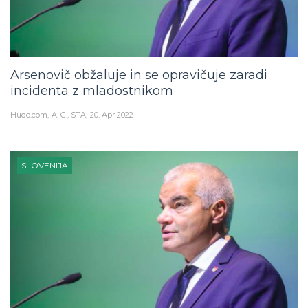
Arsenovič obžaluje in se opravičuje zaradi
incidenta z mladostnikom
Hudo.com
A. G., STA
20. Apr 2022
SLOVENIJA