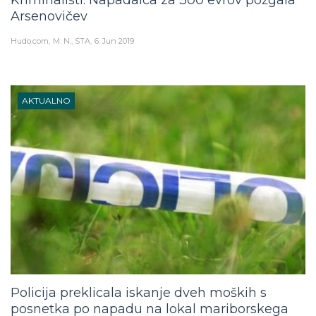
Arsenovičev
Hudo.com
M. N., STA
6. Jun 2019
AKTUALNO
Policija preklicala iskanje dveh moških s
posnetka po napadu na lokal mariborskega
župana, saj so ju prepoznali