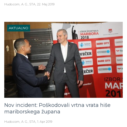
Hudo.com
A. G., STA
22. Maj 2019
AKTUALNO
Nov incident: Poškodovali vrtna vrata hiše
mariborskega župana
Hudo.com
A. G., STA
1. Apr 2019