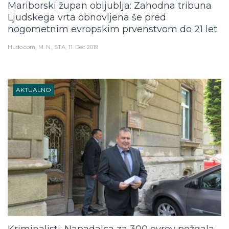
Ljudskega vrta obnovljena še pred
nogometnim evropskim prvenstvom do 21 let
Hudo.com
M. N., STA
11. Dec 2019
AKTUALNO
Kriminalisti: Napadalca za 300 evrov požgala