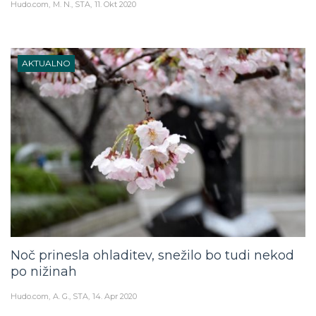
Hudo.com
M. N., STA
11. Okt 2020
AKTUALNO
Noč prinesla ohladitev, snežilo bo tudi nekod
po nižinah
Hudo.com
A. G., STA
14. Apr 2020