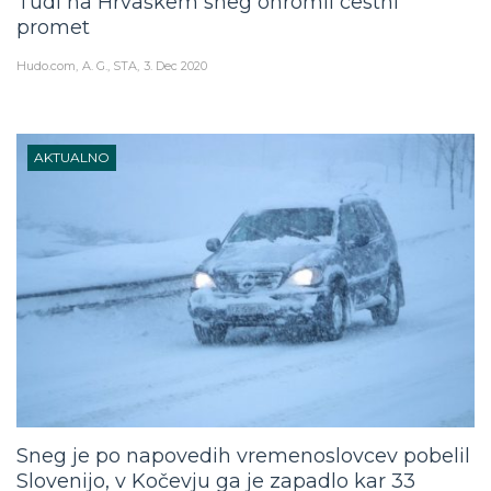
Tudi na Hrvaškem sneg ohromil cestni
promet
Hudo.com
A. G., STA
3. Dec 2020
AKTUALNO
Sneg je po napovedih vremenoslovcev pobelil
Slovenijo, v Kočevju ga je zapadlo kar 33