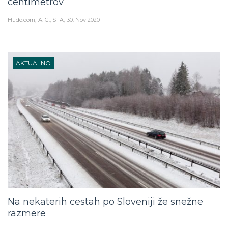
centimetrov
Hudo.com
A. G., STA
30. Nov 2020
AKTUALNO
Na nekaterih cestah po Sloveniji že snežne
razmere