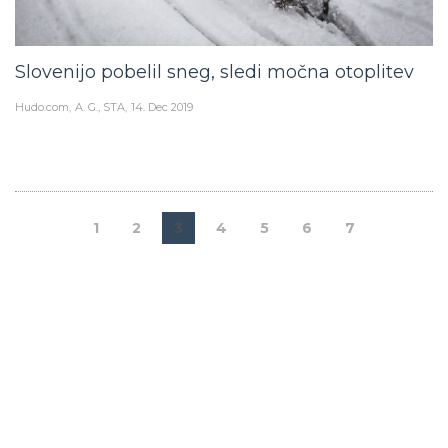
Slovenijo pobelil sneg, sledi močna otoplitev
Hudo.com
A. G., STA
14. Dec 2019
1
2
3
4
5
6
7