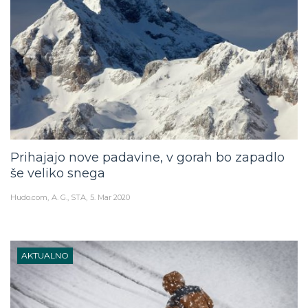
Prihajajo nove padavine, v gorah bo zapadlo
še veliko snega
Hudo.com
A. G., STA
5. Mar 2020
AKTUALNO