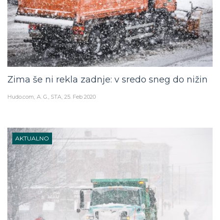
Zima še ni rekla zadnje: v sredo sneg do nižin
Hudo.com
A. G., STA
25. Feb 2020
AKTUALNO