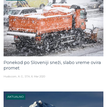
Ponekod po Sloveniji sneži, slabo vreme ovira
promet
Hudo.com
A. G., STA
6. Mar 2020
AKTUALNO