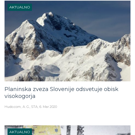
AKTUALNO
Planinska zveza Slovenije odsvetuje obisk
visokogorja
Hudo.com
A. G., STA
6. Mar 2020
AKTUALNO