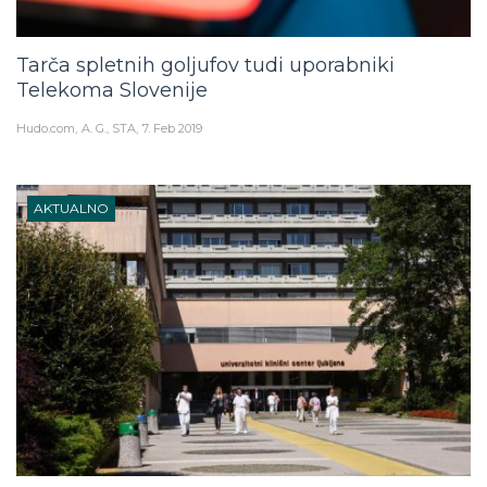
Tarča spletnih goljufov tudi uporabniki
Telekoma Slovenije
Hudo.com
A. G., STA
7. Feb 2019
AKTUALNO