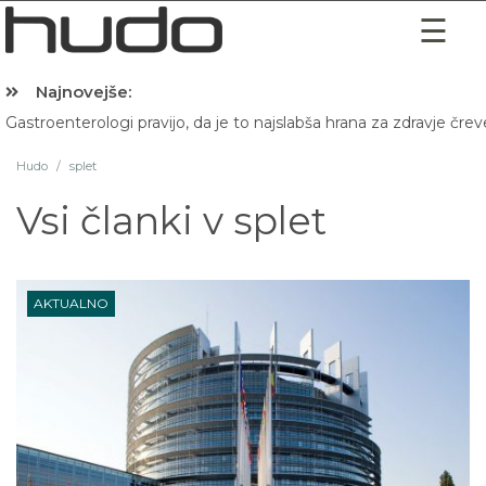
Najnovejše:
Gastroenterologi pravijo, da je to najslabša hrana za zdravje črev
Hibernacijska dieta: Zakaj je pred spanjem dobro pojesti žlico 
Hudo
/
splet
Vsi članki v
splet
AKTUALNO