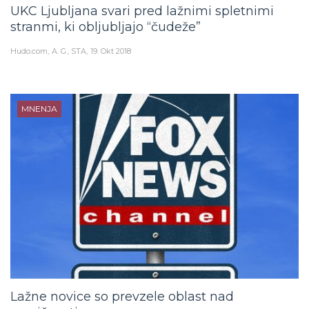
UKC Ljubljana svari pred lažnimi spletnimi
stranmi, ki obljubljajo “čudeže”
Hudo.com
A. G., STA
19. Okt 2018
MNENJA
Lažne novice so prevzele oblast nad