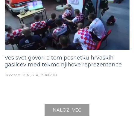
Ves svet govori o tem posnetku hrvaških
gasilcev med tekmo njihove reprezentance
Hudo.com
M. N., STA
12. Jul 2018
NALOŽI VEČ