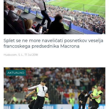
Splet se ne more naveličati posnetkov veselja
francoskega predsednika Macrona
Hudo.com
S. L.
17. Jul 2018
AKTUALNO