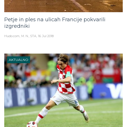
Petje in ples na ulicah Francije pokvarili
izgredniki
Hudo.com
M. N., STA
16. Jul 2018
AKTUALNO