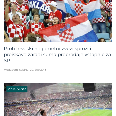
Proti hrvaški nogometni zvezi sprožili
preiskavo zaradi suma preprodaje vstopnic za
SP
Hudo.com
sabina
20. Sep 2018
AKTUALNO