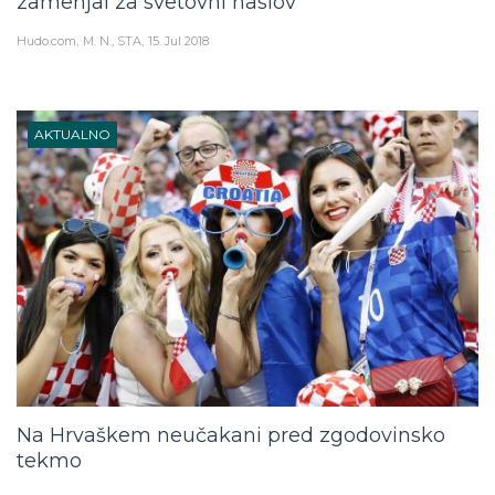
zamenjal za svetovni naslov”
Hudo.com
M. N., STA
15. Jul 2018
AKTUALNO
Na Hrvaškem neučakani pred zgodovinsko
tekmo