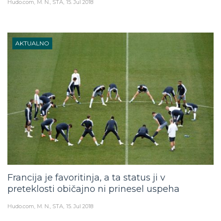
Hudo.com
M. N., STA
15. Jul 2018
AKTUALNO
Francija je favoritinja, a ta status ji v
preteklosti običajno ni prinesel uspeha
Hudo.com
M. N., STA
15. Jul 2018