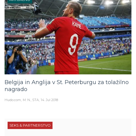
Belgija in Anglija v St. Peterburgu za tolažilno
nagrado
Hudo.com
M. N., STA
14. Jul 2018
SEKS & PARTNERSTVO