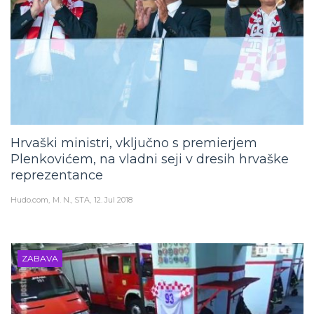
Hrvaški ministri, vključno s premierjem
Plenkovićem, na vladni seji v dresih hrvaške
reprezentance
Hudo.com
M. N., STA
12. Jul 2018
ZABAVA