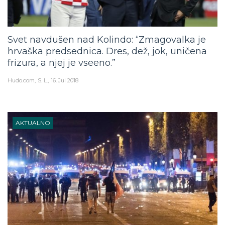
Svet navdušen nad Kolindo: “Zmagovalka je
hrvaška predsednica. Dres, dež, jok, uničena
frizura, a njej je vseeno.”
Hudo.com
S. L.
16. Jul 2018
AKTUALNO