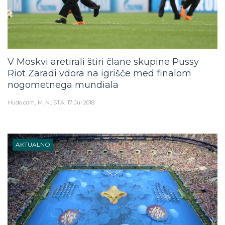
V Moskvi aretirali štiri člane skupine Pussy
Riot Zaradi vdora na igrišče med finalom
nogometnega mundiala
Hudo.com
M. N., STA
17. Jul 2018
AKTUALNO