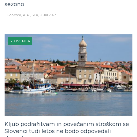
sezono
Hudo.com
A. P., STA
3. Jul 2023
SLOVENIJA
Kljub podražitvam in povečanim stroškom se
Slovenci tudi letos ne bodo odpovedali