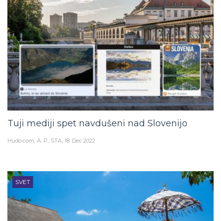
Tuji mediji spet navdušeni nad Slovenijo
Hudo.com
A. P., STA
18. Dec 2022
SVET