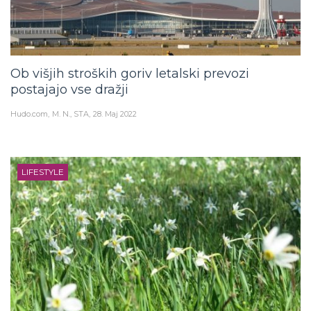
Ob višjih stroških goriv letalski prevozi
postajajo vse dražji
Hudo.com
M. N., STA
28. Maj 2022
LIFESTYLE