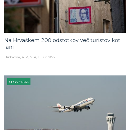
Na Hrvaškem 200 odstotkov več turistov kot
lani
Hudo.com
A. P., STA
11. Jun 2022
SLOVENIJA