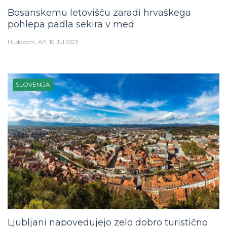
Bosanskemu letovišču zaradi hrvaškega
pohlepa padla sekira v med
Hudo.com
AP
10. Jul 2023
SLOVENIJA
Ljubljani napovedujejo zelo dobro turistično