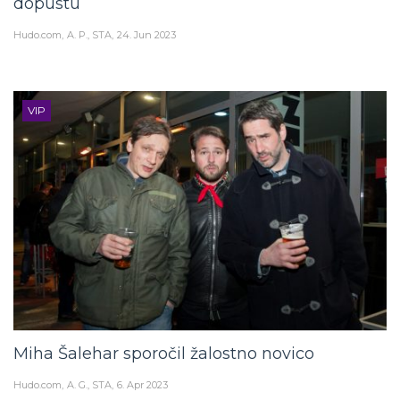
dopustu
Hudo.com
A. P., STA
24. Jun 2023
VIP
Miha Šalehar sporočil žalostno novico
Hudo.com
A. G., STA
6. Apr 2023