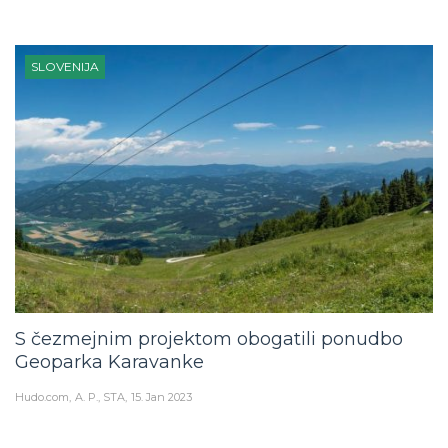
SLOVENIJA
S čezmejnim projektom obogatili ponudbo
Geoparka Karavanke
Hudo.com
A. P., STA
15. Jan 2023