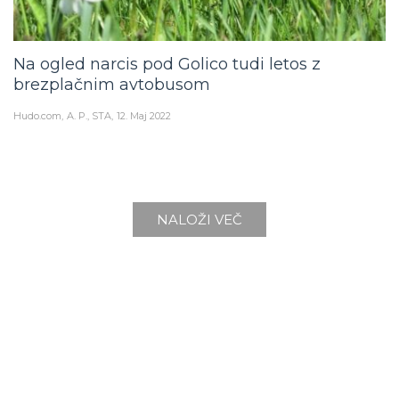
Na ogled narcis pod Golico tudi letos z
brezplačnim avtobusom
Hudo.com
A. P., STA
12. Maj 2022
NALOŽI VEČ