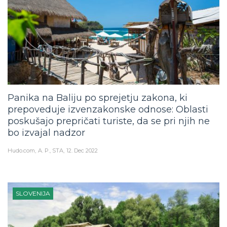
Panika na Baliju po sprejetju zakona, ki
prepoveduje izvenzakonske odnose: Oblasti
poskušajo prepričati turiste, da se pri njih ne
bo izvajal nadzor
Hudo.com
A. P., STA
12. Dec 2022
SLOVENIJA