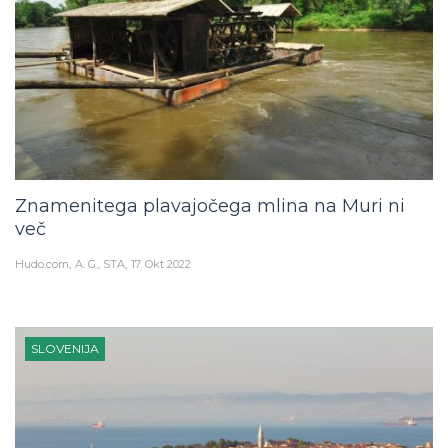
Znamenitega plavajočega mlina na Muri ni
več
Hudo.com
A. G., STA
17. Okt 2022
SLOVENIJA