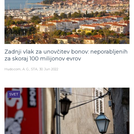
Zadnji vlak za unovčitev bonov: neporabljenih
za skoraj 100 milijonov evrov
Hudo.com
A. G., STA
30. Jun 2022
SVET