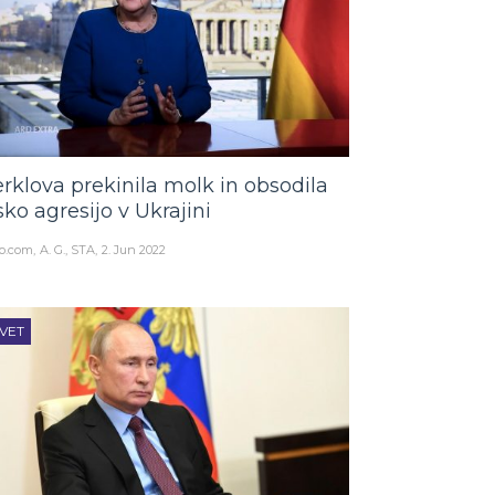
rklova prekinila molk in obsodila
sko agresijo v Ukrajini
o.com
A. G., STA
2. Jun 2022
VET