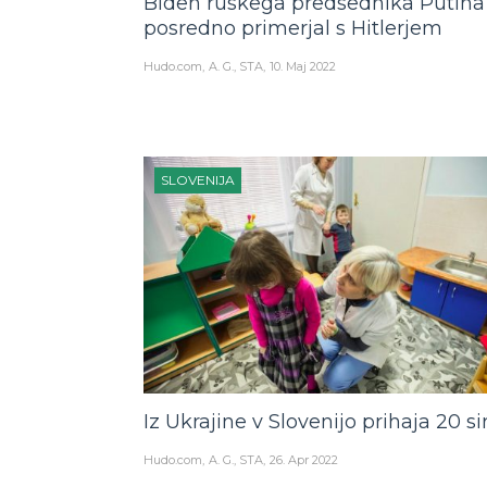
Biden ruskega predsednika Putina
posredno primerjal s Hitlerjem
Hudo.com
A. G., STA
10. Maj 2022
SLOVENIJA
Iz Ukrajine v Slovenijo prihaja 20 si
Hudo.com
A. G., STA
26. Apr 2022