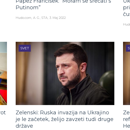
Papež Frančišek: “Moram se srečati s
Uk
Putinom”
pr
ču
Hudo.com
A. G., STA
3. Maj 2022
Hud
SVET
S
rot
Zelenski: Ruska invazija na Ukrajino
Ze
je le začetek, želijo zavzeti tudi druge
re
države
He