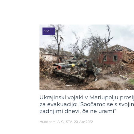
SVET
Ukrajinski vojaki v Mariupolju prosi
za evakuacijo: “Soočamo se s svoji
zadnjimi dnevi, če ne urami”
Hudo.com
A. G., STA
20. Apr 2022