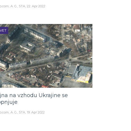
o.com
A. G., STA
22. Apr 2022
VET
jna na vzhodu Ukrajine se
opnjuje
o.com
A. G., STA
19. Apr 2022