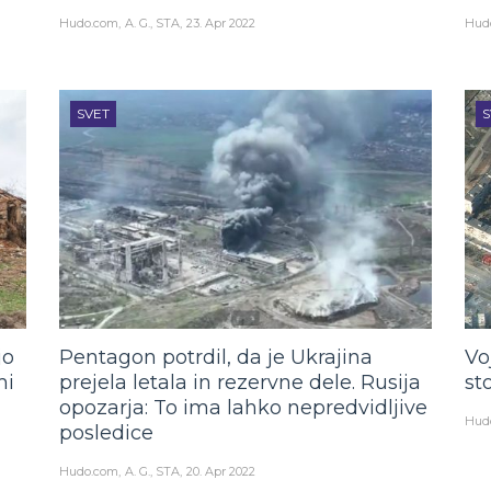
Hudo.com
A. G., STA
23. Apr 2022
Hud
SVET
S
jo
Pentagon potrdil, da je Ukrajina
Vo
mi
prejela letala in rezervne dele. Rusija
st
opozarja: To ima lahko nepredvidljive
Hud
posledice
Hudo.com
A. G., STA
20. Apr 2022