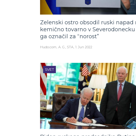
Zelenski ostro obsodil ruski napad
kemično tovarno v Severodonecku 
ga označil za “norost”
Hudo.com
A. G., STA
1. Jun 2022
SVET