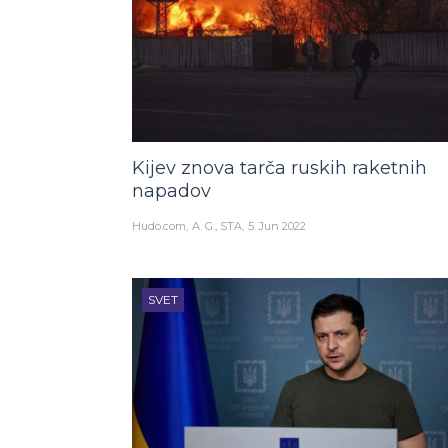
Kijev znova tarča ruskih raketnih
napadov
Hudo.com
A. G., STA
5. Jun 2022
SVET