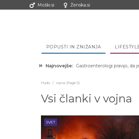
Moški.si
Ženska.si
POPUSTI IN ZNIŽANJA
LIFESTYL
Najnovejše:
Hibernacijska dieta: Zakaj je
Hudo
/
vojna (Page 5)
Vsi članki v
vojna
SVET