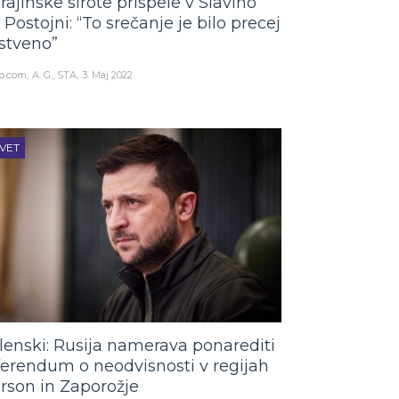
rajinske sirote prispele v Slavino
i Postojni: “To srečanje je bilo precej
stveno”
o.com
A. G., STA
3. Maj 2022
VET
lenski: Rusija namerava ponarediti
ferendum o neodvisnosti v regijah
rson in Zaporožje