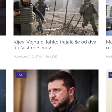
Kijev: Vojna bi lahko trajala še od dva
Me
do šest mesecev
ru
Hudo.com
A. G., STA
4. Jun 2022
Hud
SVET
S