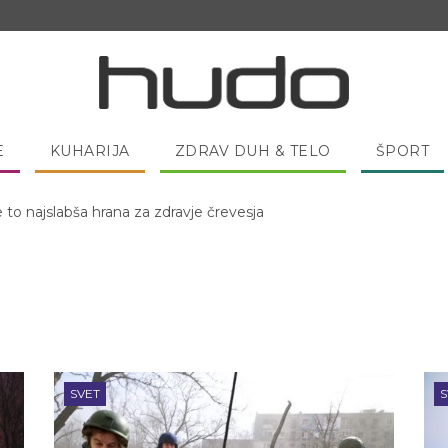
E
KUHARIJA
ZDRAV DUH & TELO
ŠPORT
 pred spanjem dobro pojesti žlico medu?
SVET
S