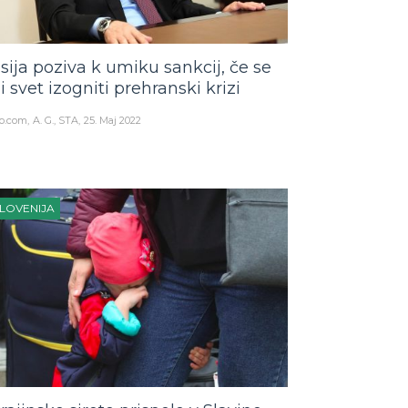
sija poziva k umiku sankcij, če se
li svet izogniti prehranski krizi
o.com
A. G., STA
25. Maj 2022
LOVENIJA