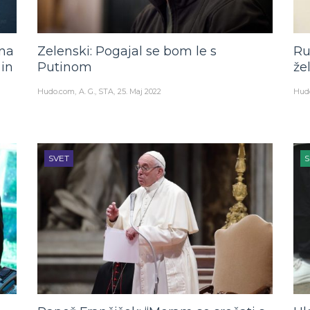
 na
Zelenski: Pogajal se bom le s
Ru
in
Putinom
že
Hudo.com
A. G., STA
25. Maj 2022
Hud
SVET
S