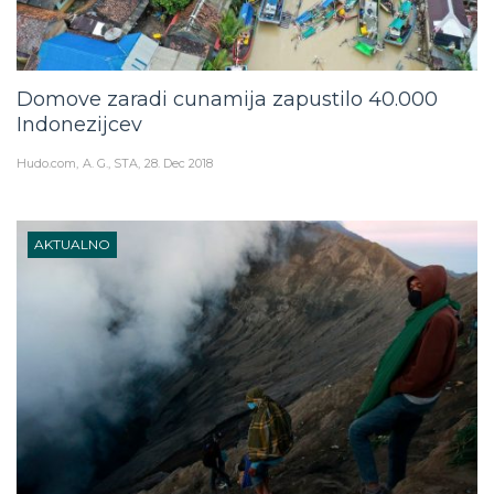
Domove zaradi cunamija zapustilo 40.000
Indonezijcev
Hudo.com
A. G., STA
28. Dec 2018
AKTUALNO