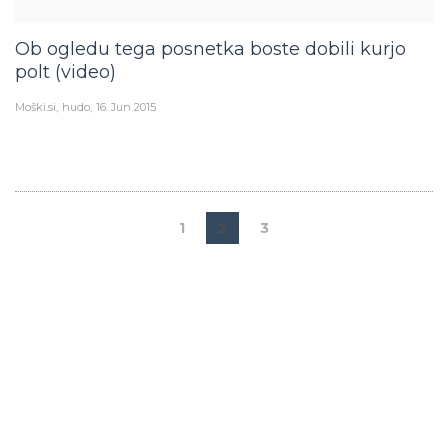
Ob ogledu tega posnetka boste dobili kurjo
polt (video)
Moški.si
hudo
16. Jun 2015
1
2
3