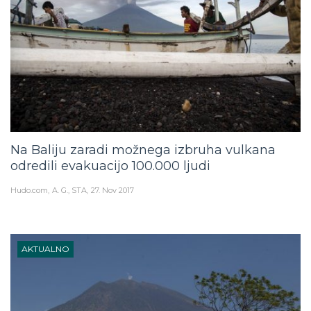
Na Baliju zaradi možnega izbruha vulkana
odredili evakuacijo 100.000 ljudi
Hudo.com
A. G., STA
27. Nov 2017
AKTUALNO