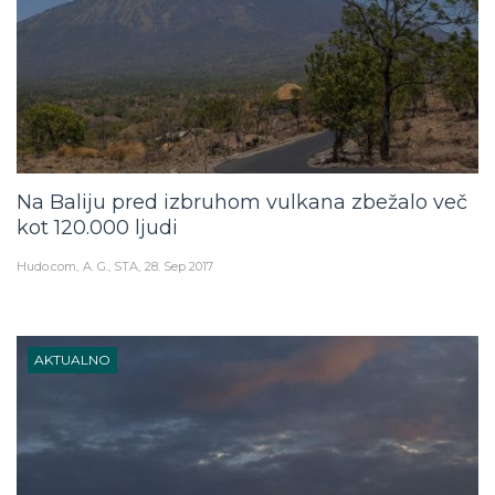
Na Baliju pred izbruhom vulkana zbežalo več
kot 120.000 ljudi
Hudo.com
A. G., STA
28. Sep 2017
AKTUALNO