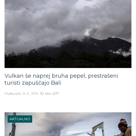
Vulkan še naprej bruha pepel, prestrašeni
turisti zapuščajo Bali
Hudo.com
A. G., STA
30. Nov 2017
AKTUALNO