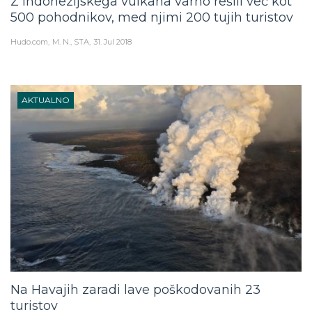
Z indonezijskega vulkana varno rešili več kot
500 pohodnikov, med njimi 200 tujih turistov
Hudo.com
M. N., STA
31. Jul 2018
AKTUALNO
Na Havajih zaradi lave poškodovanih 23
turistov