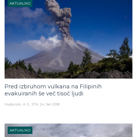
AKTUALNO
Pred izbruhom vulkana na Filipinih
evakuiranih še več tisoč ljudi
Hudo.com
A. G., STA
24. Jan 2018
AKTUALNO