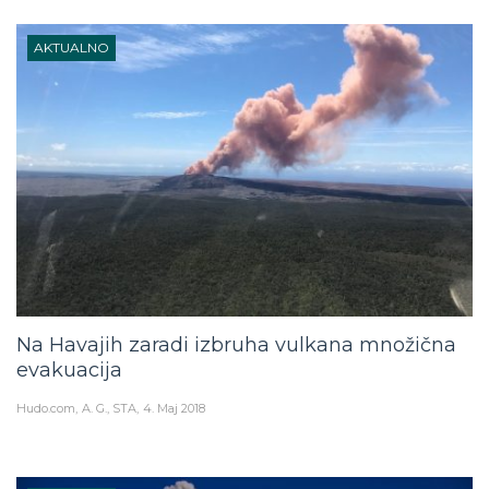
AKTUALNO
Na Havajih zaradi izbruha vulkana množična
evakuacija
Hudo.com
A. G., STA
4. Maj 2018