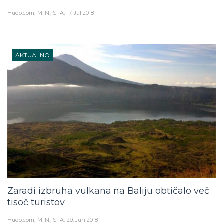
Hudo.com
M. N., STA
17. Jul 2018
AKTUALNO
Zaradi izbruha vulkana na Baliju obtičalo več
tisoč turistov
Hudo.com
M. N., STA
29. Jun 2018