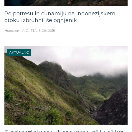
Po potresu in cunamiju na indonezijskem
otoku izbruhnil še ognjenik
Hudo.com
A. G., STA
3. Okt 2018
AKTUALNO