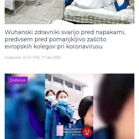
Wuhanski zdravniki svarijo pred napakami,
predvsem pred pomanjkljivo zaščito
evropskih kolegov pri koronavirusu
Hudo.com
M. N., STA
17. Mar 2020
ZABAVA