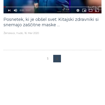
Posnetek, ki je obšel svet: Kitajski zdravniki si
snemajo zaščitne maske …
Ženska.si
hudo
16. Mar 2020
1
2