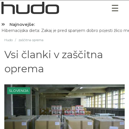
Najnovejše:
Hibernacijska dieta: Zakaj je pred spanjem dobro pojesti žlico 
Hudo
/
zaščitna oprema
Vsi članki v
zaščitna
oprema
SLOVENIJA