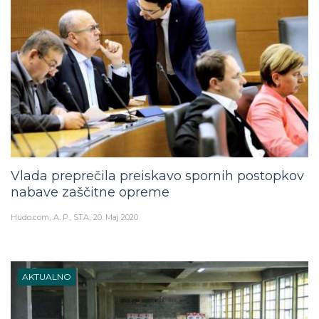
Vlada preprečila preiskavo spornih postopkov
nabave zaščitne opreme
Hudo.com
A. P., STA
20. Maj 2020
AKTUALNO