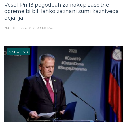
Vesel: Pri 13 pogodbah za nakup zaščitne
opreme bi bili lahko zaznani sumi kaznivega
dejanja
Hudo.com
A. G., STA
30. Dec 2020
AKTUALNO