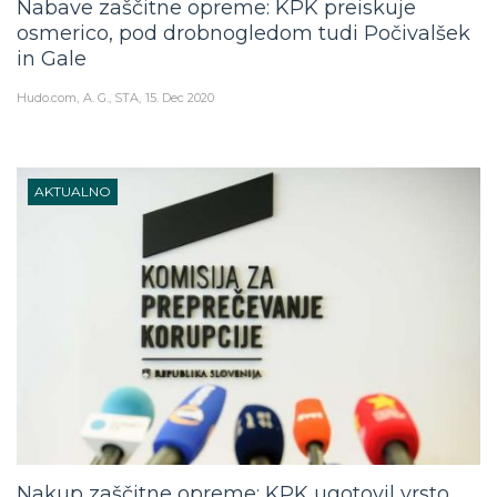
Nabave zaščitne opreme: KPK preiskuje
osmerico, pod drobnogledom tudi Počivalšek
in Gale
Hudo.com
A. G., STA
15. Dec 2020
AKTUALNO
Nakup zaščitne opreme: KPK ugotovil vrsto