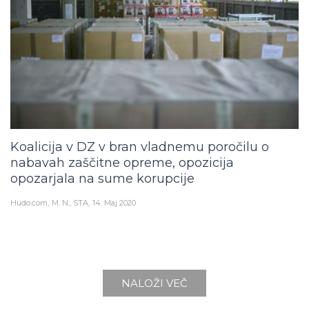
Koalicija v DZ v bran vladnemu poročilu o
nabavah zaščitne opreme, opozicija
opozarjala na sume korupcije
Hudo.com
M. N., STA
14. Maj 2020
NALOŽI VEČ