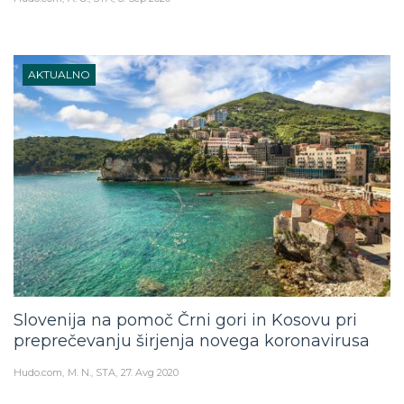
AKTUALNO
Slovenija na pomoč Črni gori in Kosovu pri
preprečevanju širjenja novega koronavirusa
Hudo.com
M. N., STA
27. Avg 2020