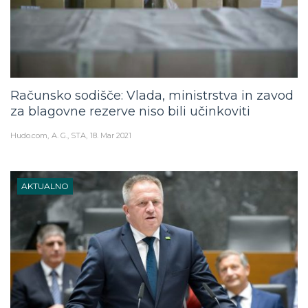
Računsko sodišče: Vlada, ministrstva in zavod
za blagovne rezerve niso bili učinkoviti
Hudo.com
A. G., STA
18. Mar 2021
AKTUALNO