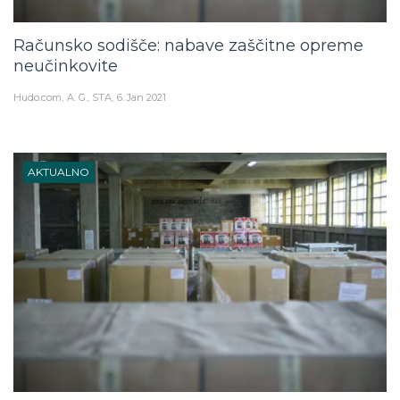
Računsko sodišče: nabave zaščitne opreme
neučinkovite
Hudo.com
A. G., STA
6. Jan 2021
AKTUALNO