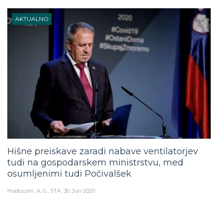
AKTUALNO
Hišne preiskave zaradi nabave ventilatorjev
tudi na gospodarskem ministrstvu, med
osumljenimi tudi Počivalšek
Hudo.com
A. G., STA
30. Jun 2020