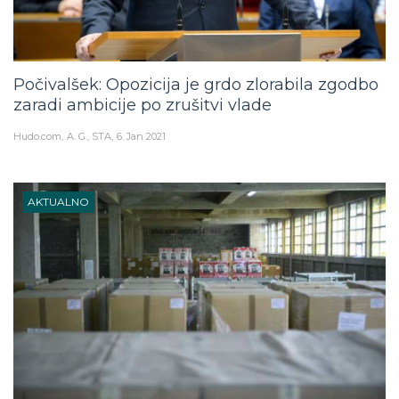
Počivalšek: Opozicija je grdo zlorabila zgodbo
zaradi ambicije po zrušitvi vlade
Hudo.com
A. G., STA
6. Jan 2021
AKTUALNO