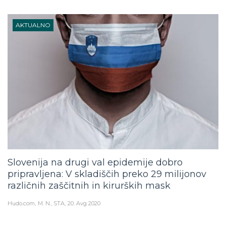
AKTUALNO
Slovenija na drugi val epidemije dobro
pripravljena: V skladiščih preko 29 milijonov
različnih zaščitnih in kirurških mask
Hudo.com
M. N., STA
20. Avg 2020