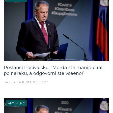
Poslanci Počivalšku: ”Morda ste manipulirali
po nareku, a odgovorni ste vseeno!”
Hudo.com
A. P., STA
11. Jun 2020
AKTUALNO