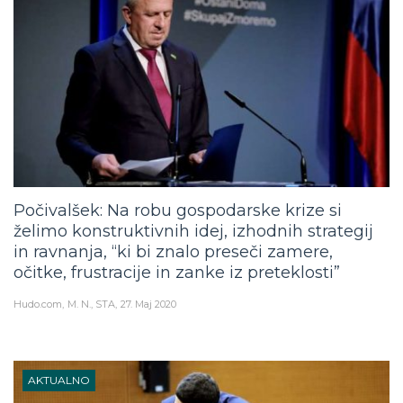
Počivalšek: Na robu gospodarske krize si
želimo konstruktivnih idej, izhodnih strategij
in ravnanja, “ki bi znalo preseči zamere,
očitke, frustracije in zanke iz preteklosti”
Hudo.com
M. N., STA
27. Maj 2020
AKTUALNO