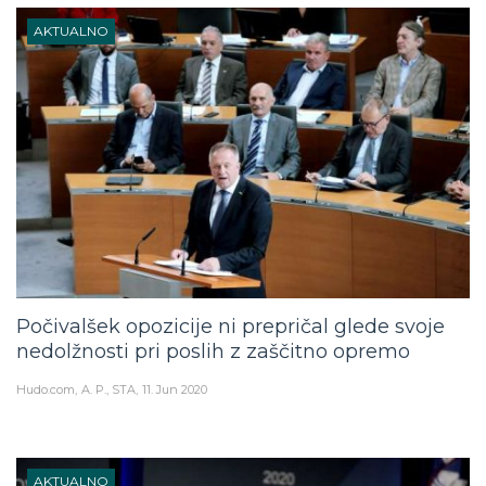
AKTUALNO
Počivalšek opozicije ni prepričal glede svoje
nedolžnosti pri poslih z zaščitno opremo
Hudo.com
A. P., STA
11. Jun 2020
AKTUALNO