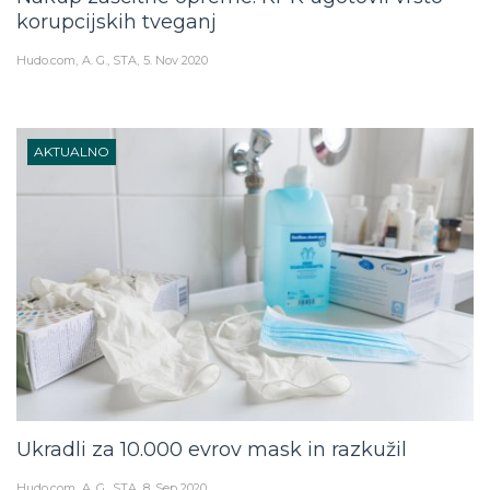
korupcijskih tveganj
Hudo.com
A. G., STA
5. Nov 2020
AKTUALNO
Ukradli za 10.000 evrov mask in razkužil
Hudo.com
A. G., STA
8. Sep 2020