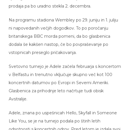
prodaja pa bo uradno stekla 2. decembra.
Na programu stadiona Wembley po 29. juniju in 1. juliju
ni napovedanih večjih dogodkov. To po poročanju
britanskega BBC morda pomeni, da bo glasbenica
dodala še kakšen nastop, če bo povpraševanje po
vstopnicah preseglo pričakovanja.
Svetovno turnejo je Adele začela februarja s koncertom
v Belfastu in trenutno vključuje skupno več kot 100
koncertnih datumov po Evropi in Severni Ameriki.
Glasbenica za prihodnje leto načrtuje tudi obisk
Avstralije.
Adele, znana po uspešnicah Hello, Skyfall in Someone
Like You, se je na turnejo podala po štirih letih
odsotnosti s koncertnih odrov. Pred letom je izdala svoj