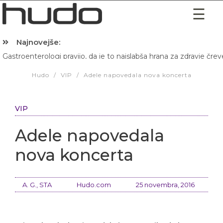
Najnovejše:
Gastroenterologi pravijo, da je to najslabša hrana za zdravje črev
Hibernacijska dieta: Zakaj je pred spanjem dobro pojesti žlico 
Hudo
/
VIP
/
Adele napovedala nova koncerta
VIP
Adele napovedala
nova koncerta
A. G., STA
Hudo.com
25 novembra, 2016