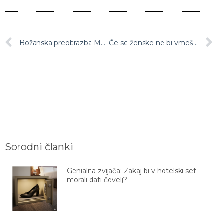
Božanska preobrazba Monice Bellucci je številne šokirala, a tudi navdušila
Če se ženske ne bi vmešavale, bi hiše decembra okrasili takole (video)
Sorodni članki
Genialna zvijača: Zakaj bi v hotelski sef
morali dati čevelj?