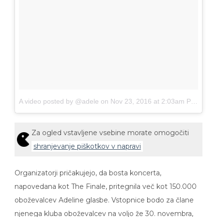
A video posted by @adele
on
Nov 23, 2016 at 2:03am PST
Za ogled vstavljene vsebine morate omogočiti
shranjevanje piškotkov v napravi
Organizatorji pričakujejo, da bosta koncerta,
napovedana kot The Finale, pritegnila več kot 150.000
oboževalcev Adeline glasbe. Vstopnice bodo za člane
njenega kluba oboževalcev na voljo že 30. novembra,