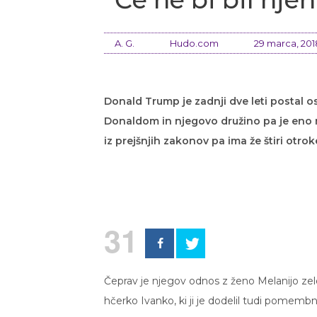
A. G.
Hudo.com
29 marca, 201
Donald Trump je zadnji dve leti postal o
Donaldom in njegovo družino pa je eno na
iz prejšnjih zakonov pa ima že štiri otrok
31
Čeprav je njegov odnos z ženo Melanijo zel
hčerko Ivanko, ki ji je dodelil tudi pomembno