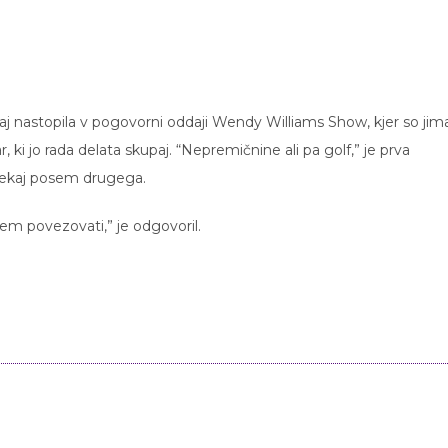
j nastopila v pogovorni oddaji Wendy Williams Show, kjer so jim
ar, ki jo rada delata skupaj. “Nepremičnine ali pa golf,” je prva
 nekaj posem drugega.
mem povezovati,” je odgovoril.