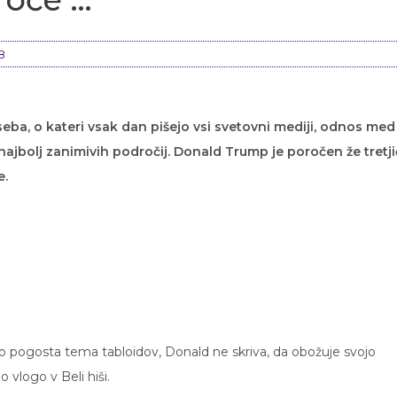
8
seba, o kateri vsak dan pišejo vsi svetovni mediji, odnos med
jbolj zanimivih področij. Donald Trump je poročen že tretji
e.
o pogosta tema tabloidov, Donald ne skriva, da obožuje svojo
 vlogo v Beli hiši.