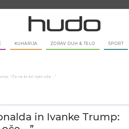
E
KUHARIJA
ZDRAV DUH & TELO
ŠPORT
 pred spanjem dobro pojesti žlico medu?
mp: “Če ne bi bil njen oče …”
onalda in Ivanke Trump:
n oče …”