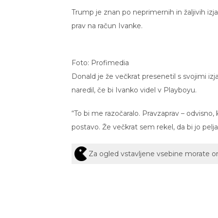
Trump je znan po neprimernih in žaljivih izj
prav na račun Ivanke.
Foto: Profimedia
Donald je že večkrat presenetil s svojimi iz
naredil, če bi Ivanko videl v Playboyu.
“To bi me razočaralo. Pravzaprav – odvisno, k
postavo. Že večkrat sem rekel, da bi jo pelj
Za ogled vstavljene vsebine morate 