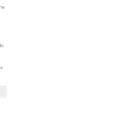
ene
bi
po