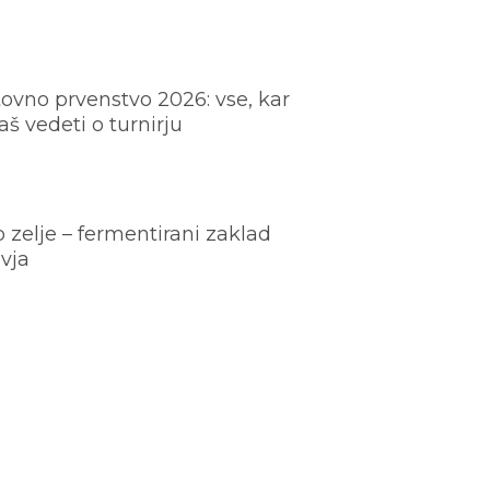
ovno prvenstvo 2026: vse, kar
š vedeti o turnirju
o zelje – fermentirani zaklad
vja