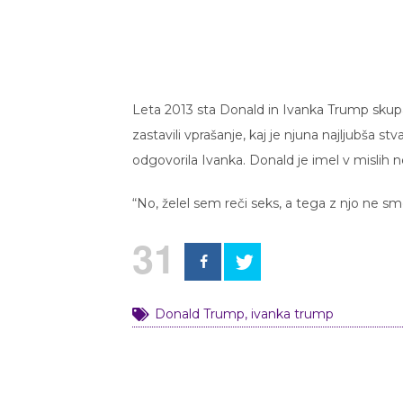
Leta 2013 sta Donald in Ivanka Trump skupa
zastavili vprašanje, kaj je njuna najljubša stv
odgovorila Ivanka. Donald je imel v mislih
“No, želel sem reči seks, a tega z njo ne s
31
Donald Trump
,
ivanka trump