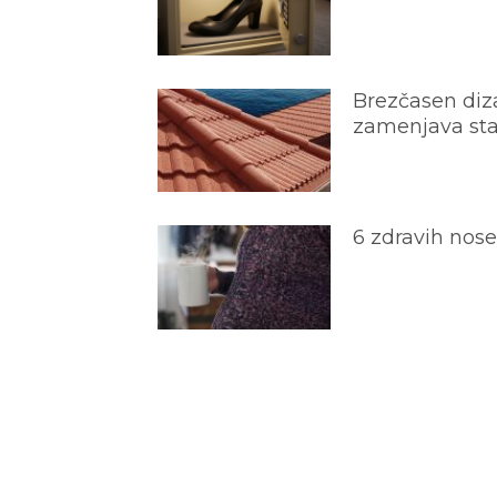
Brezčasen diza
zamenjava star
6 zdravih nos