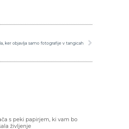
, ker objavlja samo fotografije v tangicah
ača s peki papirjem, ki vam bo
šala življenje