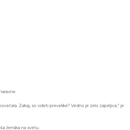
 naravne.
ih povečala. Zakaj, so videti prevelike? Vedno je zelo zapeljiva,” je
pša ženska na svetu.