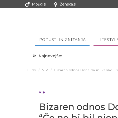
Moški.si
Ženska.si
POPUSTI IN ZNIŽANJA
LIFESTYL
Najnovejše:
Hibernacijska dieta: Zakaj je
Hudo
/
VIP
/
Bizaren odnos Donalda in Ivanke Tru
VIP
Bizaren odnos D
“Če ne bi bil nje