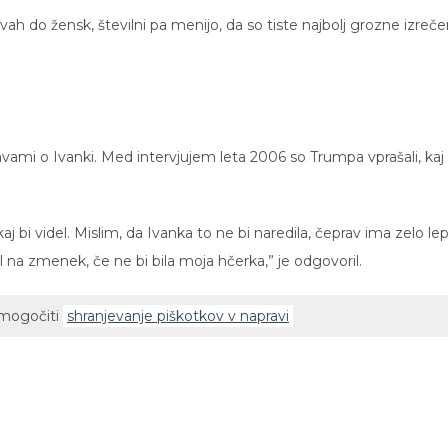
avah do žensk, številni pa menijo, da so tiste najbolj grozne izreč
javami o Ivanki. Med intervjujem leta 2006 so Trumpa vprašali, kaj 
aj bi videl. Mislim, da Ivanka to ne bi naredila, čeprav ima zelo le
al na zmenek, če ne bi bila moja hčerka,” je odgovoril.
omogočiti
shranjevanje piškotkov v napravi