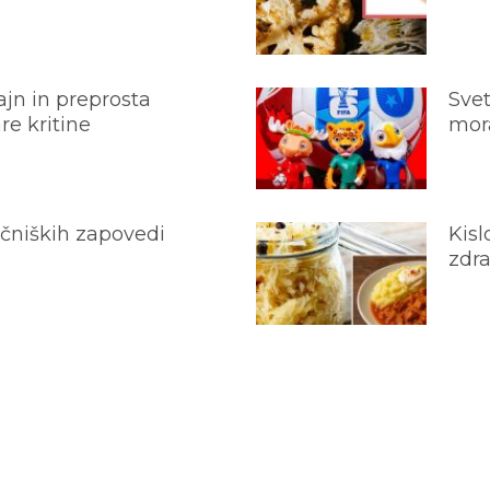
jn in preprosta
Svet
e kritine
mora
ečniških zapovedi
Kisl
zdra