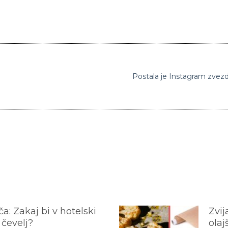
Postala je Instagram zvezda
a: Zakaj bi v hotelski
Zvij
 čevelj?
olaj