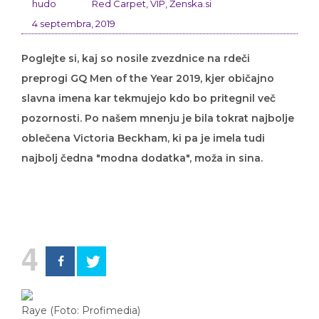
hudo
Red Carpet
,
VIP
,
Ženska.si
4 septembra, 2019
Poglejte si, kaj so nosile zvezdnice na rdeči
preprogi GQ Men of the Year 2019, kjer običajno
slavna imena kar tekmujejo kdo bo pritegnil več
pozornosti. Po našem mnenju je bila tokrat najbolje
oblečena Victoria Beckham, ki pa je imela tudi
najbolj čedna "modna dodatka", moža in sina.
4
Raye (Foto: Profimedia)