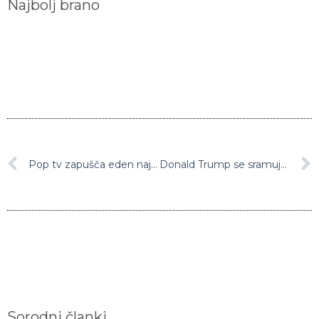
Najbolj brano
Pop tv zapušča eden najbolj znanih obrazov: Ali bo težko? Bo. Vedno!
Donald Trump se sramuje svoje hčerke, razlog je zelo krut
Sorodni članki