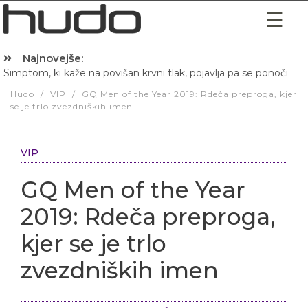
Najnovejše:
Simptom, ki kaže na povišan krvni tlak, pojavlja pa se ponoči
Hudo
/
VIP
/
GQ Men of the Year 2019: Rdeča preproga, kjer
se je trlo zvezdniških imen
VIP
GQ Men of the Year
2019: Rdeča preproga,
kjer se je trlo
zvezdniških imen