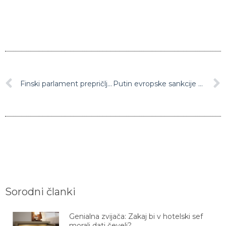
Finski parlament prepričljivo podprl priključitev k Natu
Putin evropske sankcije zoper Rusijo označil za ‘gospodarski samomor’
Sorodni članki
Genialna zvijača: Zakaj bi v hotelski sef
morali dati čevelj?