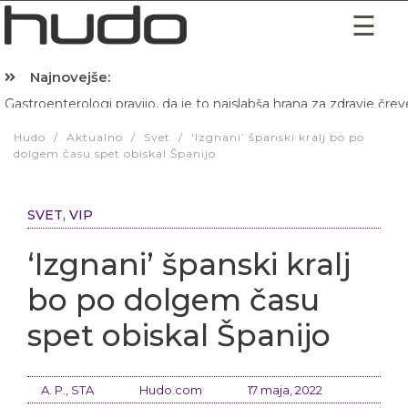
Najnovejše:
Gastroenterologi pravijo, da je to najslabša hrana za zdravje črev
Hibernacijska dieta: Zakaj je pred spanjem dobro pojesti žlico 
Hudo
/
Aktualno
/
Svet
/
‘Izgnani’ španski kralj bo po
dolgem času spet obiskal Španijo
SVET
,
VIP
‘Izgnani’ španski kralj
bo po dolgem času
spet obiskal Španijo
A. P., STA
Hudo.com
17 maja, 2022