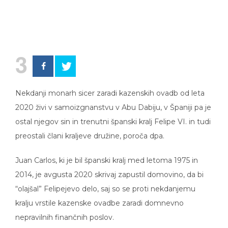
3
Nekdanji monarh sicer zaradi kazenskih ovadb od leta
2020 živi v samoizgnanstvu v Abu Dabiju, v Španiji pa je
ostal njegov sin in trenutni španski kralj Felipe VI. in tudi
preostali člani kraljeve družine, poroča dpa.
Juan Carlos, ki je bil španski kralj med letoma 1975 in
2014, je avgusta 2020 skrivaj zapustil domovino, da bi
“olajšal” Felipejevo delo, saj so se proti nekdanjemu
kralju vrstile kazenske ovadbe zaradi domnevno
nepravilnih finančnih poslov.