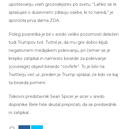
upoštevanju vseh grozodejstev po svetu. “Lahko se le
sprašuješ o duševnem zdravju osebe, ki to naredi,” je
sporočila prva dama ZDA.
Poleg posnetka je bil v sredo veliko pozornosti deležen
tudi Trumpov tvit. Tvitnil je, da mu gre dobro kljub
negativnem medijskem pokrivanju, pri čemer se je
krepko zatipkal in namesto besede za pokrivanje
(coverage) objavil besedo “covfefe”. To je bilo na
Twitterju več ur, preden je Trump vprašal, če kdo ve kaj
ta beseda pomeni.
Tiskovni predstavnik Sean Spicer je sicer v sredo
dopisnike Bele hiše skušal prepričati, da se predsednik
ni zatipkal.