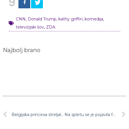
9
CNN
,
Donald Trump
,
kathy griffin
,
komedija
,
televizijski šov
,
ZDA
Najbolj brano
Belgijska princesa streljala in premierju poškodovala sluh
Na spletu se je pojavila fotografija popolnoma gole Emily Ratajkowski