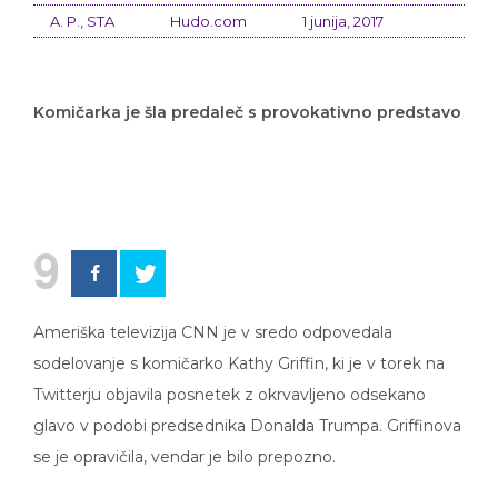
A. P., STA
Hudo.com
1 junija, 2017
Komičarka je šla predaleč s provokativno predstavo
9
Ameriška televizija CNN je v sredo odpovedala
sodelovanje s komičarko Kathy Griffin, ki je v torek na
Twitterju objavila posnetek z okrvavljeno odsekano
glavo v podobi predsednika Donalda Trumpa. Griffinova
se je opravičila, vendar je bilo prepozno.