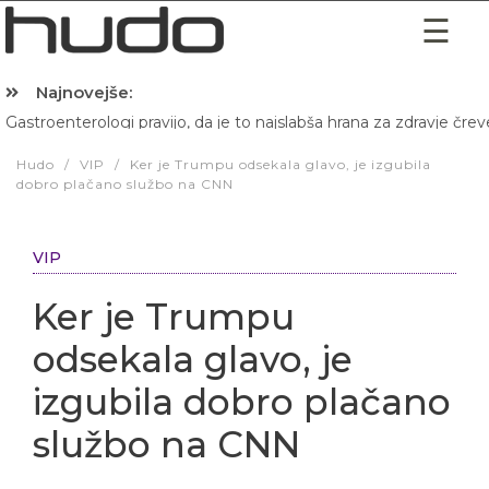
Najnovejše:
Gastroenterologi pravijo, da je to najslabša hrana za zdravje črev
Hibernacijska dieta: Zakaj je pred spanjem dobro pojesti žlico 
Hudo
/
VIP
/
Ker je Trumpu odsekala glavo, je izgubila
dobro plačano službo na CNN
VIP
Ker je Trumpu
odsekala glavo, je
izgubila dobro plačano
službo na CNN