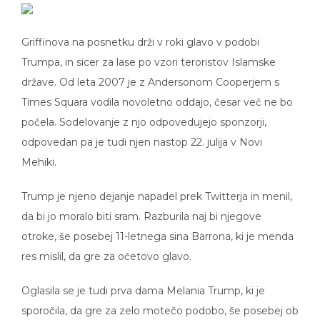
Griffinova na posnetku drži v roki glavo v podobi
Trumpa, in sicer za lase po vzori teroristov Islamske
države. Od leta 2007 je z Andersonom Cooperjem s
Times Squara vodila novoletno oddajo, česar več ne bo
počela. Sodelovanje z njo odpovedujejo sponzorji,
odpovedan pa je tudi njen nastop 22. julija v Novi
Mehiki.
Trump je njeno dejanje napadel prek Twitterja in menil,
da bi jo moralo biti sram. Razburila naj bi njegove
otroke, še posebej 11-letnega sina Barrona, ki je menda
res mislil, da gre za očetovo glavo.
Oglasila se je tudi prva dama Melania Trump, ki je
sporočila, da gre za zelo motečo podobo, še posebej ob