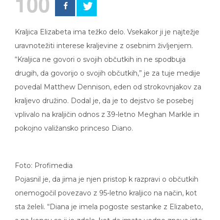
Kraljica Elizabeta ima težko delo. Vsekakor ji je najtežje
uravnotežiti interese kraljevine z osebnim življenjem.
“Kraljica ne govori o svojih občutkih in ne spodbuja
drugih, da govorijo o svojih občutkih,” je za tuje medije
povedal Matthew Dennison, eden od strokovnjakov za
kraljevo družino. Dodal je, da je to dejstvo še posebej
vplivalo na kraljičin odnos z 39-letno Meghan Markle in
pokojno valižansko princeso Diano.
Foto: Profimedia
Pojasnil je, da jima je njen pristop k razpravi o občutkih
onemogočil povezavo z 95-letno kraljico na način, kot
sta želeli. “Diana je imela pogoste sestanke z Elizabeto,
a na koncu se ji je zdelo, kot da imata vedno znova iste