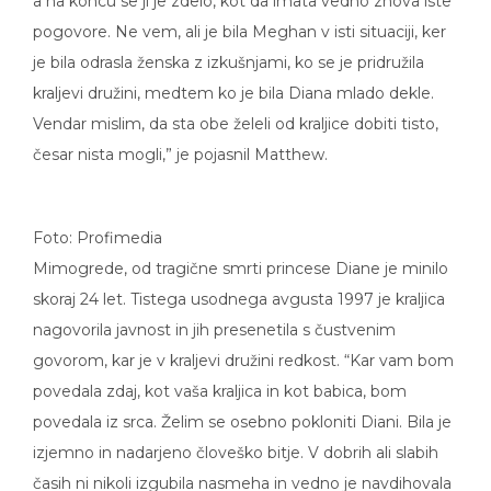
pogovore. Ne vem, ali je bila Meghan v isti situaciji, ker
je bila odrasla ženska z izkušnjami, ko se je pridružila
kraljevi družini, medtem ko je bila Diana mlado dekle.
Vendar mislim, da sta obe želeli od kraljice dobiti tisto,
česar nista mogli,” je pojasnil Matthew.
Foto: Profimedia
Mimogrede, od tragične smrti princese Diane je minilo
skoraj 24 let. Tistega usodnega avgusta 1997 je kraljica
nagovorila javnost in jih presenetila s čustvenim
govorom, kar je v kraljevi družini redkost. “Kar vam bom
povedala zdaj, kot vaša kraljica in kot babica, bom
povedala iz srca. Želim se osebno pokloniti Diani. Bila je
izjemno in nadarjeno človeško bitje. V dobrih ali slabih
časih ni nikoli izgubila nasmeha in vedno je navdihovala