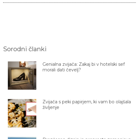
Sorodni članki
Genialna zvijača: Zakaj bi v hotelski sef
morali dati čevelj?
Zvijača s peki papirjem, ki vam bo olajšala
življenje
Brezčasen dizajn in preprosta zamenjava