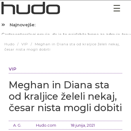
Najnovejše:
Hibernacijska dieta: Zakaj je pred spanjem dobro pojesti žlico 
Hudo
/
VIP
/
Meghan in Diana sta od kraljice želeli nekaj,
česar nista mogli dobiti
VIP
Meghan in Diana sta
od kraljice želeli nekaj,
česar nista mogli dobiti
A. G.
Hudo.com
18 junija, 2021