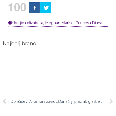
100
kraljica elizabeta
,
Meghan Markle
,
Princesa Diana
Najbolj brano
Dončićevi Anamarii zavidamo njeno razkošno omaro s čevlji! (foto)
Današnji praznik glasbe bo povezal deset slovenskih mest in Istro, glasba pa bo odmevala na ulicah, trgih, parkih in drugih prizoriščih