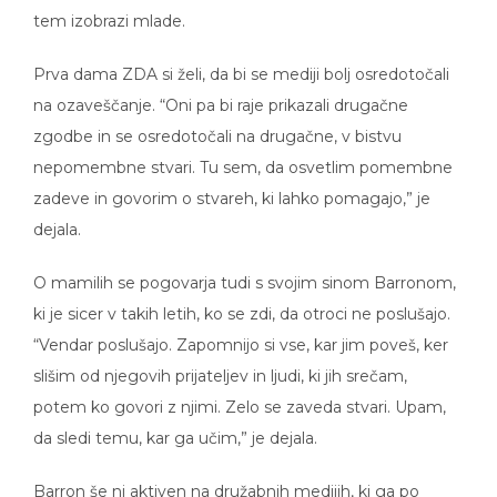
tem izobrazi mlade.
Prva dama ZDA si želi, da bi se mediji bolj osredotočali
na ozaveščanje. “Oni pa bi raje prikazali drugačne
zgodbe in se osredotočali na drugačne, v bistvu
nepomembne stvari. Tu sem, da osvetlim pomembne
zadeve in govorim o stvareh, ki lahko pomagajo,” je
dejala.
O mamilih se pogovarja tudi s svojim sinom Barronom,
ki je sicer v takih letih, ko se zdi, da otroci ne poslušajo.
“Vendar poslušajo. Zapomnijo si vse, kar jim poveš, ker
slišim od njegovih prijateljev in ljudi, ki jih srečam,
potem ko govori z njimi. Zelo se zaveda stvari. Upam,
da sledi temu, kar ga učim,” je dejala.
Barron še ni aktiven na družabnih medijih, ki ga po