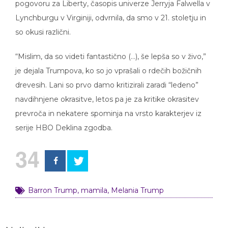
pogovoru za Liberty, časopis univerze Jerryja Falwella v
Lynchburgu v Virginiji, odvrnila, da smo v 21. stoletju in
so okusi različni.
“Mislim, da so videti fantastično (…), še lepša so v živo,”
je dejala Trumpova, ko so jo vprašali o rdečih božičnih
drevesih. Lani so prvo damo kritizirali zaradi “ledeno”
navdihnjene okrasitve, letos pa je za kritike okrasitev
prevroča in nekatere spominja na vrsto karakterjev iz
serije HBO Deklina zgodba.
34
Barron Trump
,
mamila
,
Melania Trump