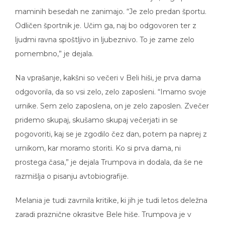
maminih besedah ne zanimajo. “Je zelo predan športu.
Odličen športnik je. Učim ga, naj bo odgovoren ter z
ljudmi ravna spoštljivo in ljubeznivo. To je zame zelo
pomembno,” je dejala.
Na vprašanje, kakšni so večeri v Beli hiši, je prva dama
odgovorila, da so vsi zelo, zelo zaposleni. “Imamo svoje
urnike. Sem zelo zaposlena, on je zelo zaposlen. Zvečer
pridemo skupaj, skušamo skupaj večerjati in se
pogovoriti, kaj se je zgodilo čez dan, potem pa naprej z
urnikom, kar moramo storiti. Ko si prva dama, ni
prostega časa,” je dejala Trumpova in dodala, da še ne
razmišlja o pisanju avtobiografije.
Melania je tudi zavrnila kritike, ki jih je tudi letos deležna
zaradi praznične okrasitve Bele hiše. Trumpova je v