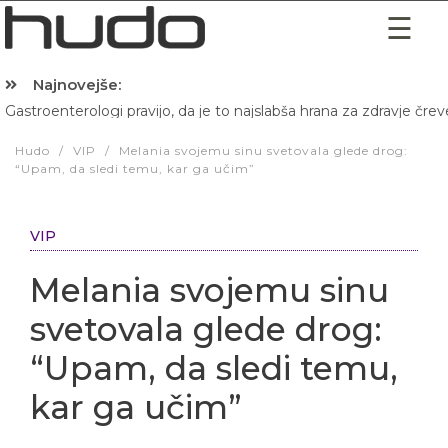
Najnovejše:
Gastroenterologi pravijo, da je to najslabša hrana za zdravje črev
Hibernacijska dieta: Zakaj je pred spanjem dobro pojesti žlico 
Hudo
/
VIP
/
Melania svojemu sinu svetovala glede drog:
“Upam, da sledi temu, kar ga učim”
VIP
Melania svojemu sinu
svetovala glede drog:
“Upam, da sledi temu,
kar ga učim”