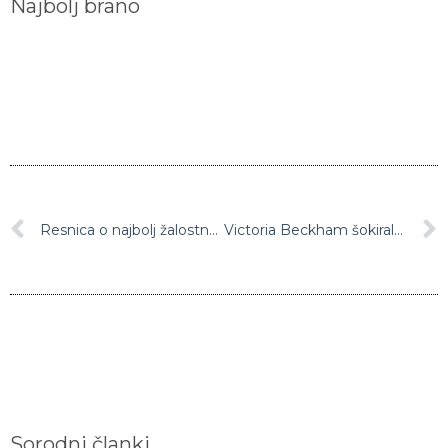
Najbolj brano
Resnica o najbolj žalostnem roza kostimu Jackie Kennedy
Victoria Beckham šokirala: “Kaj je z njenimi rokami, kot babica je …”
Sorodni članki