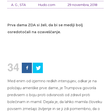
A. G., STA
Hudo.com
29 novembra, 2018
Prva dama ZDA si želi, da bi se mediji bolj
osredotočali na ozaveščanje.
34
Med enim od izjemno redkih intervjujev, odkar je na
položaju ameriške prve dame, je Trumpova govorila
predvsem o boju proti odvisnosti od zdravil proti
bolečinam in mamil. Dejala je, da lahko mamila človeku
povsem zmešajo življenje in se ji zdi pomembno, da o