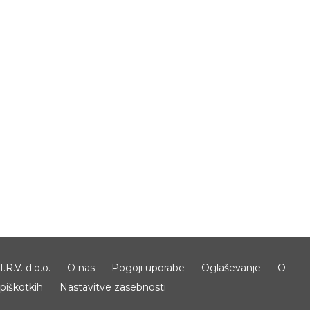
I.R.V. d.o.o.
O nas
Pogoji uporabe
Oglaševanje
O
piškotkih
Nastavitve zasebnosti