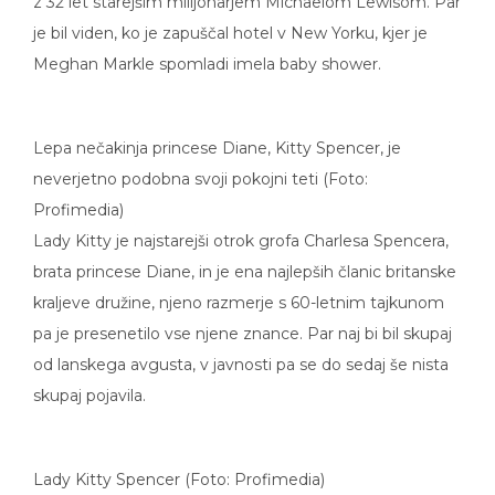
z 32 let starejšim milijonarjem Michaelom Lewisom. Par
je bil viden, ko je zapuščal hotel v New Yorku, kjer je
Meghan Markle spomladi imela baby shower.
Lepa nečakinja princese Diane, Kitty Spencer, je
neverjetno podobna svoji pokojni teti (Foto:
Profimedia)
Lady Kitty je najstarejši otrok grofa Charlesa Spencera,
brata princese Diane, in je ena najlepših članic britanske
kraljeve družine, njeno razmerje s 60-letnim tajkunom
pa je presenetilo vse njene znance. Par naj bi bil skupaj
od lanskega avgusta, v javnosti pa se do sedaj še nista
skupaj pojavila.
Lady Kitty Spencer (Foto: Profimedia)