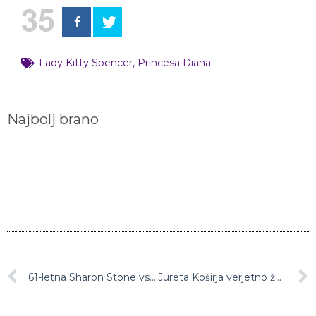
35
Lady Kitty Spencer
,
Princesa Diana
Najbolj brano
61-letna Sharon Stone vsa mokra pokazala, da je še vedno vredna greha
Jureta Koširja verjetno že resno skrbi, kako bo odganjal snubce svoje hčerke