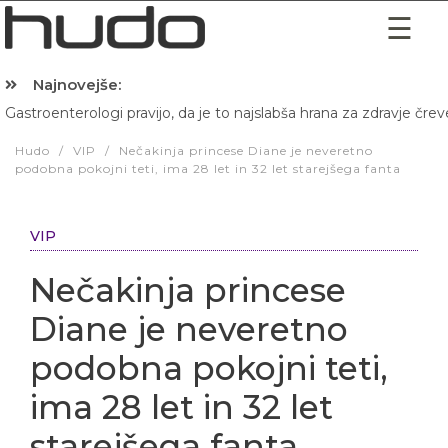
Najnovejše:
Gastroenterologi pravijo, da je to najslabša hrana za zdravje črev
Hibernacijska dieta: Zakaj je pred spanjem dobro pojesti žlico 
Hudo
/
VIP
/
Nečakinja princese Diane je neveretno
podobna pokojni teti, ima 28 let in 32 let starejšega fanta
VIP
Nečakinja princese
Diane je neveretno
podobna pokojni teti,
ima 28 let in 32 let
starejšega fanta