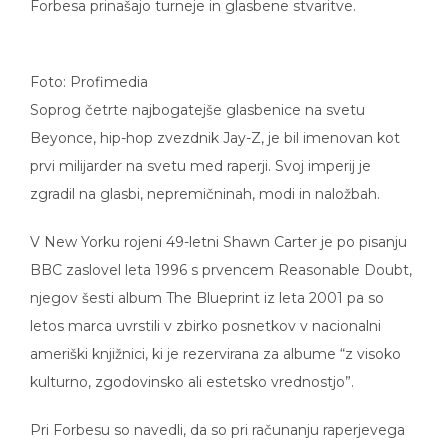
Forbesa prinašajo turneje in glasbene stvaritve.
Foto: Profimedia
Soprog četrte najbogatejše glasbenice na svetu
Beyonce, hip-hop zvezdnik Jay-Z, je bil imenovan kot
prvi milijarder na svetu med raperji. Svoj imperij je
zgradil na glasbi, nepremičninah, modi in naložbah.
V New Yorku rojeni 49-letni Shawn Carter je po pisanju
BBC zaslovel leta 1996 s prvencem Reasonable Doubt,
njegov šesti album The Blueprint iz leta 2001 pa so
letos marca uvrstili v zbirko posnetkov v nacionalni
ameriški knjižnici, ki je rezervirana za albume “z visoko
kulturno, zgodovinsko ali estetsko vrednostjo”.
Pri Forbesu so navedli, da so pri računanju raperjevega