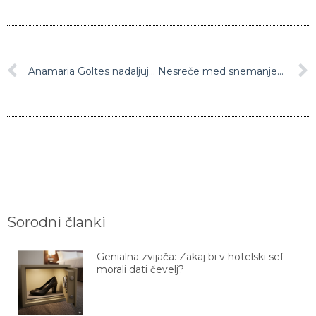
Anamaria Goltes nadaljuje z objavljanjem izzivalnih fotografij
Nesreče med snemanjem novega Bondovega filma se kar vrstijo
Sorodni članki
Genialna zvijača: Zakaj bi v hotelski sef
morali dati čevelj?