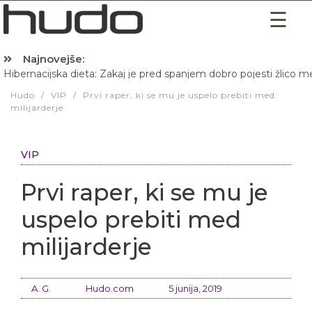
Najnovejše:
Hibernacijska dieta: Zakaj je pred spanjem dobro pojesti žlico 
Hudo
/
VIP
/
Prvi raper, ki se mu je uspelo prebiti med
milijarderje
VIP
Prvi raper, ki se mu je
uspelo prebiti med
milijarderje
A. G.
Hudo.com
5 junija, 2019