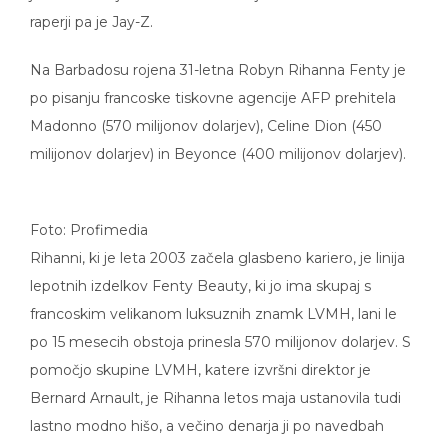
raperji pa je Jay-Z.
Na Barbadosu rojena 31-letna Robyn Rihanna Fenty je
po pisanju francoske tiskovne agencije AFP prehitela
Madonno (570 milijonov dolarjev), Celine Dion (450
milijonov dolarjev) in Beyonce (400 milijonov dolarjev).
Foto: Profimedia
Rihanni, ki je leta 2003 začela glasbeno kariero, je linija
lepotnih izdelkov Fenty Beauty, ki jo ima skupaj s
francoskim velikanom luksuznih znamk LVMH, lani le
po 15 mesecih obstoja prinesla 570 milijonov dolarjev. S
pomočjo skupine LVMH, katere izvršni direktor je
Bernard Arnault, je Rihanna letos maja ustanovila tudi
lastno modno hišo, a večino denarja ji po navedbah