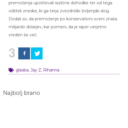
premoženja upoštevali različne dohodke ter od tega
odšteli zneske, ki ga terja zvezdniški življenjski slog.
Dodali so, da premoženje po konservativni oceni znaša
milijardo dolarjev, kar pomeni, da je raper verjetno
vreden še več.
3
glasba
,
Jay Z
,
Rihanna
Najbolj brano