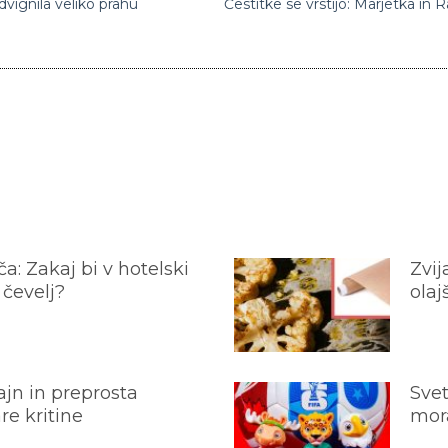
vignila veliko prahu
a: Zakaj bi v hotelski
Zvij
 čevelj?
olaj
jn in preprosta
Svet
e kritine
mora