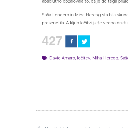
absolutno obžalovala to, da je do tega prišlo,”
Saša Lendero in Miha Hercog sta bila skupaj
presenetila. A kljub ločitvi ju še vedno druži
427
David Amaro
,
ločitev
,
Miha Hercog
,
Saš