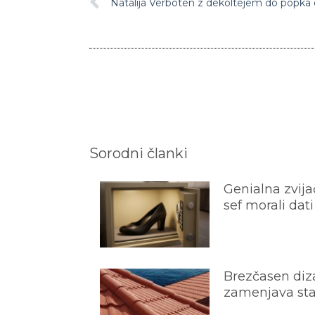
Natalija Verboten z dekoltejem do popka d
Sorodni članki
Genialna zvijač
sef morali dati
Brezčasen diza
zamenjava star