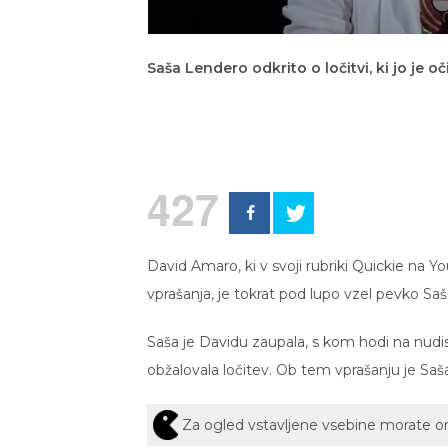
Saša Lendero odkrito o ločitvi, ki jo je oč
427
David Amaro, ki v svoji rubriki Quickie n
vprašanja, je tokrat pod lupo vzel pevko Sa
Saša je Davidu zaupala, s kom hodi na nudist
obžalovala ločitev. Ob tem vprašanju je Saša
Za ogled vstavljene vsebine morate 