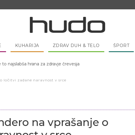
E
KUHARIJA
ZDRAV DUH & TELO
ŠPORT
 pred spanjem dobro pojesti žlico medu?
o ločitvi zadane naravnost v srce
ndero na vprašanje o
ravnost v srce