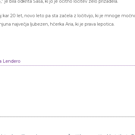
 je bila odkrita Saša, ki jo je očitno ločitev zelo prizadela.
 kar 20 let, novo leto pa sta začela z ločitvijo, ki je mnoge močn
 njuna največja ljubezen, hčerka Aria, ki je prava lepotica.
a Lendero