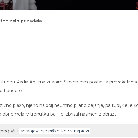
itno zelo prizadela.
a Youtubeu Radia Antena znanim Slovencem postavlja provokativna
šo Lendero.
ično plažo, njeno najbolj neumno pijano dejanje, pa tudi, če je k
 obnemela, v trenutku pa ji je izbrisal nasmeh z obraza.
omogočiti
shranjevanje piškotkov v napravi