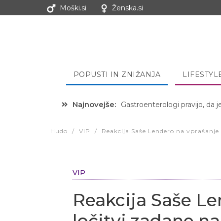
Moški.si
Ženska.si
POPUSTI IN ZNIŽANJA
LIFESTYL
Najnovejše:
Hibernacijska dieta: Zakaj je
Hudo
/
VIP
/
Reakcija Saše Lendero na vprašanje 
VIP
Reakcija Saše Le
ločitvi zadane na