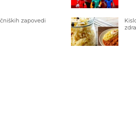
ečniških zapovedi
Kisl
zdra