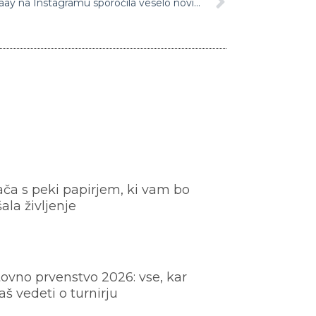
Čestitke se vrstijo: Marjetka in Raay na Instagramu sporočila veselo novico
ača s peki papirjem, ki vam bo
šala življenje
ovno prvenstvo 2026: vse, kar
š vedeti o turnirju