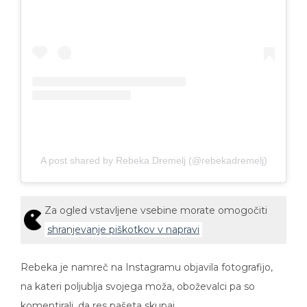
A post shared by Rebeka Dremelj (@rebekadremelj)
Za ogled vstavljene vsebine morate omogočiti
shranjevanje piškotkov v napravi
Rebeka je namreč na Instagramu objavila fotografijo,
na kateri poljublja svojega moža, oboževalci pa so
komentirali, da res pašeta skupaj.