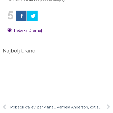
5
Rebeka Dremelj
Najbolj brano
Pobegli kraljevi par v finančnih težavah, dokumenti potrjujejo velik minus na računu
Pamela Anderson, kot smo jo le redko vajeni: Brez ličil in brez visokih pet