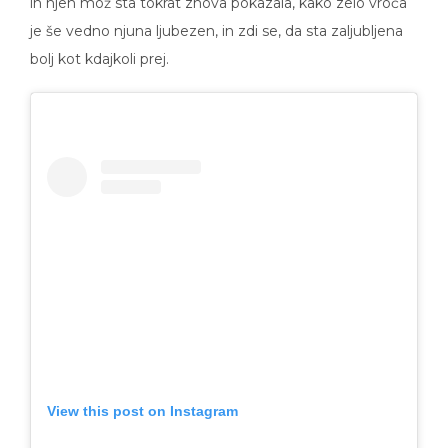
in njen mož sta tokrat znova pokazala, kako zelo vroča
je še vedno njuna ljubezen, in zdi se, da sta zaljubljena
bolj kot kdajkoli prej.
View this post on Instagram