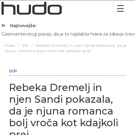
Najnovejše:
Gastroenterologi pravijo, da je to najslabša hrana za zdravje črev
Hibernacijska dieta: Zakaj je pred spanjem dobro pojesti žlico 
Hudo
/
VIP
/
Rebeka Dremelj in njen Sandi pokazala, da je
njuna romanca bolj vroča kot kdajkoli prej
VIP
Rebeka Dremelj in
njen Sandi pokazala,
da je njuna romanca
bolj vroča kot kdajkoli
prej